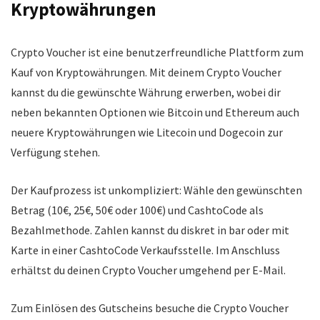
Crypto Voucher bietet Zugang zu den bekanntesten
Kryptowährungen
Kryptowährungen, unterstützt zahlreiche
Zahlungsmethoden und punktet durch niedrige
Crypto Voucher ist eine benutzerfreundliche Plattform zum
Transaktionsgebühren. Die schnellen Transaktionen
Kauf von Kryptowährungen. Mit deinem Crypto Voucher
und die benutzerfreundliche Oberfläche machen das
kannst du die gewünschte Währung erwerben, wobei dir
Handeln mit Kryptowährungen besonders einfach
neben bekannten Optionen wie Bitcoin und Ethereum auch
und angenehm.
neuere Kryptowährungen wie Litecoin und Dogecoin zur
Verfügung stehen.
PROS:
Der Kaufprozess ist unkompliziert: Wähle den gewünschten
Top-Kryptowährungen verfügbar
Betrag (10€, 25€, 50€ oder 100€) und CashtoCode als
viele Zahlungsmethoden
Bezahlmethode. Zahlen kannst du diskret in bar oder mit
niedrige Transaktionsgebühren
Karte in einer CashtoCode Verkaufsstelle. Im Anschluss
erhältst du deinen Crypto Voucher umgehend per E-Mail.
schnelle Transaktionen
einfache Benutzeroberfläche
Zum Einlösen des Gutscheins besuche die Crypto Voucher