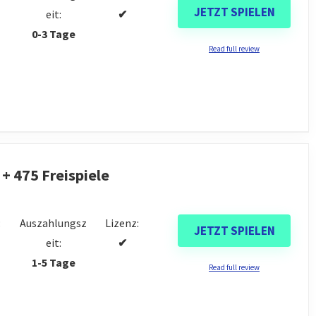
JETZT SPIELEN
e sicheren Ein- und Auszahlungsmethoden. Leider gibt es
eit:
✔
0-3 Tage
Read full review
CONS:
usive Freispiele ohne
keine Live Casino Aktionen
ng
reiche Bonusangebote
 + 475 Freispiele
e, umfangreiche
em sympathischen Auftritt, einem riesigen Slot-Angebot
wahl
s modern gestaltetem Design – inklusive Capybara-
 guter Kundensupport
 macht das Spielen hier nicht nur unkompliziert, sondern
:
Auszahlungsz
Lizenz:
JETZT SPIELEN
as Casino reibungslos, ganz ohne App-Zwang. Punkten kann
 Auszahlungslimits
eit:
✔
an Ein- und Auszahlungsmethoden, darunter viele
1-5 Tage
es Live-Casino
Read full review
 fehlende Transparenz beim VIP-Programm, hier bleibt
les Casino + App zum
eile genau winken.
den