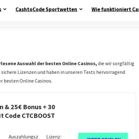
s
CashtoCode Sportwetten
Wie funktioniert Ca
lesene Auswahl der besten Online Casinos,
die wir sorgfältig
en sichere Lizenzen und haben in unseren Tests hervorragend
er besten Online Casinos.
n & 25€ Bonus + 30
mit Code CTCBOOST
:
Auszahlungsz
Lizenz: