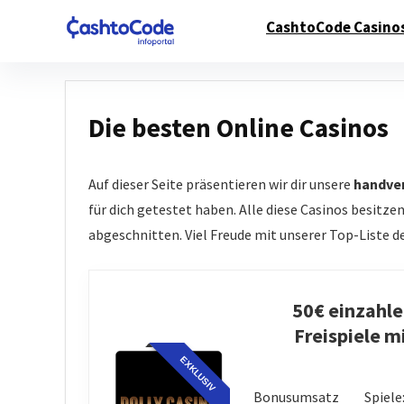
CashtoCode Casino
Die besten Online Casinos
Auf dieser Seite präsentieren wir dir unsere
handver
für dich getestet haben. Alle diese Casinos besitz
abgeschnitten. Viel Freude mit unserer Top-Liste d
50€ einzahle
Freispiele 
EXKLUSIV
Bonusumsatz
Spiele