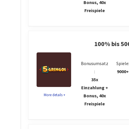
Gut
Bonus, 40x
Freispiele
Ries
Casino Bonus
9.2
und Spie
Kundenservice
8.9
Groß
Expertenmeinung
Bezahlmethoden
9.1
Schn
100% bis 500
Kryptos
Das BassBet Casino überzeugt vor allem mit se
optimierten Webseite. Die Kombination aus Ta
Mode
Kryptowährungen und regelmäßigen Bonusaktion
mobile 
Bonusumsatz
Spiele
Vielspieler. Verbesserungspotenzial gibt es b
:
9000+
VIP
Auszahlungslimits für Nicht-VIP-Spieler.
35x
Einzahlung +
More details +
Bonus, 40x
Spiele
8.9
PROS:
Freispiele
Sicherheit
8.2
Exkl
Umfa
Casino Bonus
8.6
Expertenmeinung