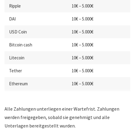
Ripple
10€ – 5.000€
DAI
10€ – 5.000€
USD Coin
10€ – 5.000€
Bitcoin cash
10€ – 5.000€
Litecoin
10€ – 5.000€
Tether
10€ – 5.000€
Ethereum
10€ – 5.000€
Alle Zahlungen unterliegen einer Wartefrist. Zahlungen
werden freigegeben, sobald sie genehmigt und alle
Unterlagen bereitgestellt wurden.