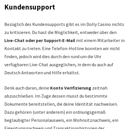
Kundensupport
Bezüglich des Kundensupports gibt es im Dolly Casino nichts
zu kritisieren. Du hast die Möglichkeit, entweder über den
Live-Chat oder per Support-E-Mail
mit einem Mitarbeiter in
Kontakt zu treten. Eine Telefon-Hotline konnten wir nicht
finden, jedoch wird dies durch den rund um die Uhr
verfügbaren Live-Chat ausgeglichen, in dem du auch auf
Deutsch Antworten und Hilfe erhältst.
Denk auch daran, deine
Konto Verifizierung
zeitnah
abzuschließen. Im Zuge dessen musst du bestimmte
Dokumente bereitstellen, die deine Identität nachweisen.
Dazu gehören (unter anderem) ein ordnungsgemäß
beglaubigter Personalausweis, ein Wohnsitznachweis, ein
Eigentumsnachweis und Transaktionshistorien der