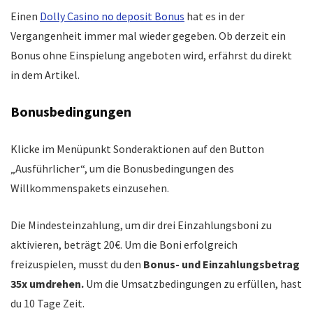
Einen
Dolly Casino no deposit Bonus
hat es in der
Vergangenheit immer mal wieder gegeben. Ob derzeit ein
Bonus ohne Einspielung angeboten wird, erfährst du direkt
in dem Artikel.
Bonusbedingungen
Klicke im Menüpunkt Sonderaktionen auf den Button
„Ausführlicher“, um die Bonusbedingungen des
Willkommenspakets einzusehen.
Die Mindesteinzahlung, um dir drei Einzahlungsboni zu
aktivieren, beträgt 20€. Um die Boni erfolgreich
freizuspielen, musst du den
Bonus- und Einzahlungsbetrag
35x umdrehen.
Um die Umsatzbedingungen zu erfüllen, hast
du 10 Tage Zeit.