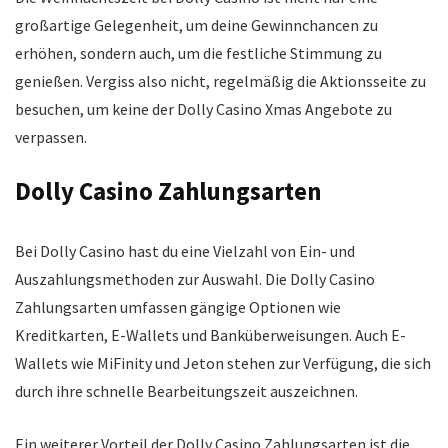
großartige Gelegenheit, um deine Gewinnchancen zu
erhöhen, sondern auch, um die festliche Stimmung zu
genießen. Vergiss also nicht, regelmäßig die Aktionsseite zu
besuchen, um keine der Dolly Casino Xmas Angebote zu
verpassen.
Dolly Casino Zahlungsarten
Bei Dolly Casino hast du eine Vielzahl von Ein- und
Auszahlungsmethoden zur Auswahl. Die Dolly Casino
Zahlungsarten umfassen gängige Optionen wie
Kreditkarten, E-Wallets und Banküberweisungen. Auch E-
Wallets wie MiFinity und Jeton stehen zur Verfügung, die sich
durch ihre schnelle Bearbeitungszeit auszeichnen.
Ein weiterer Vorteil der Dolly Casino Zahlungsarten ist die