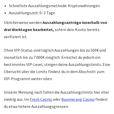
Schnellste Auszahlungsmethode: Kryptowährungen
Auszahlungszeit: 0–3 Tage
Üblicherweise werden
Auszahlungsanträge innerhalb von
drei Werktagen bearbeitet,
sofern dein Konto bereits
verifiziert ist.
Ohne VIP-Status sind täglich Auszahlungen bis zu 500€ und
monatlich bis zu 7.000€
möglich. Erreichst du jedoch ein
bestimmtes VIP-Level, steigen deine Auszahlungslimits. Eine
Übersicht über die Limits findest du in dem Abschnitt zum
VIP-Programm weiter oben.
Unserer Meinung nach fallen die Auszahlungslimits hier eher
niedrig aus. Im
Fresh Casino
oder
Boomerang Casino
findest
du etwa höhere Auszahlungsgrenzen.