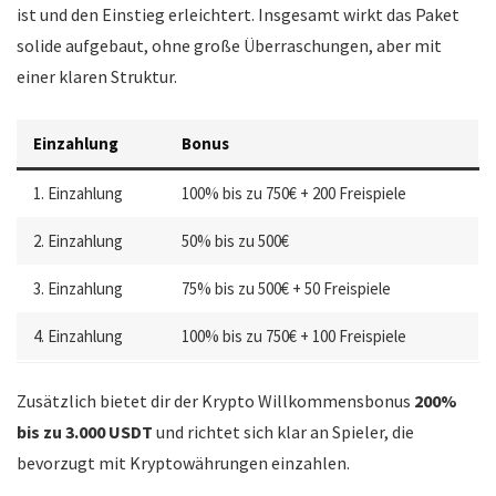
ist und den Einstieg erleichtert. Insgesamt wirkt das Paket
solide aufgebaut, ohne große Überraschungen, aber mit
einer klaren Struktur.
Einzahlung
Bonus
1. Einzahlung
100% bis zu 750€ + 200 Freispiele
2. Einzahlung
50% bis zu 500€
3. Einzahlung
75% bis zu 500€ + 50 Freispiele
4. Einzahlung
100% bis zu 750€ + 100 Freispiele
Zusätzlich bietet dir der Krypto Willkommensbonus
200%
bis zu 3.000 USDT
und richtet sich klar an Spieler, die
bevorzugt mit Kryptowährungen einzahlen.