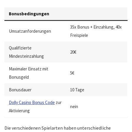
Bonusbedingungen
35x Bonus + Einzahlung, 40x
Umsatzanforderungen
Freispiele
Qualifizierte
20€
Mindesteinzahlung
Maximaler Einsatz mit
5€
Bonusgeld
Bonusdauer
10 Tage
Dolly Casino Bonus Code
zur
nein
Aktivierung
Die verschiedenen Spielarten haben unterschiedliche