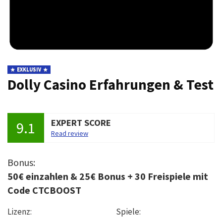
EXKLUSIV
Dolly Casino Erfahrungen & Test
EXPERT SCORE
9.1
Read review
Bonus:
50€ einzahlen & 25€ Bonus + 30 Freispiele mit
Code CTCBOOST
Lizenz:
Spiele: