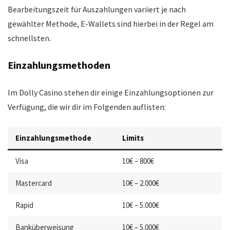
Bearbeitungszeit für Auszahlungen variiert je nach
gewählter Methode, E-Wallets sind hierbei in der Regel am
schnellsten.
Einzahlungsmethoden
Im Dolly Casino stehen dir einige Einzahlungsoptionen zur
Verfügung, die wir dir im Folgenden auflisten:
Einzahlungsmethode
Limits
Visa
10€ – 800€
Mastercard
10€ – 2.000€
Rapid
10€ – 5.000€
Banküberweisung
10€ – 5.000€