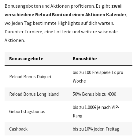
Bonusangeboten und Aktionen profitieren. Es gibt
zwei
verschiedene Reload Boni und einen Aktionen Kalender
,
wo jeden Tag bestimmte Highlights auf dich warten.
Darunter Turniere, eine Lotterie und weitere saisonale
Aktionen.
Bonusangebote
Bonushöhe
bis zu 100 Freispiele 1x pro
Reload Bonus Daiquiri
Woche
Reload Bonus Long Island
50% Bonus bis zu 400€
bis zu 1.000€ je nach VIP-
Geburtstagsbonus
Rang
Cashback
bis zu 10% jeden Freitag