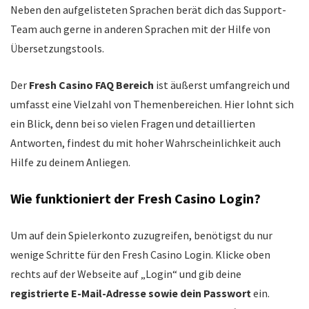
Neben den aufgelisteten Sprachen berät dich das Support-
Team auch gerne in anderen Sprachen mit der Hilfe von
Übersetzungstools.
Der
Fresh Casino FAQ Bereich
ist äußerst umfangreich und
umfasst eine Vielzahl von Themenbereichen. Hier lohnt sich
ein Blick, denn bei so vielen Fragen und detaillierten
Antworten, findest du mit hoher Wahrscheinlichkeit auch
Hilfe zu deinem Anliegen.
Wie funktioniert der Fresh Casino Login?
Um auf dein Spielerkonto zuzugreifen, benötigst du nur
wenige Schritte für den Fresh Casino Login. Klicke oben
rechts auf der Webseite auf „Login“ und gib deine
registrierte E-Mail-Adresse sowie dein Passwort
ein.