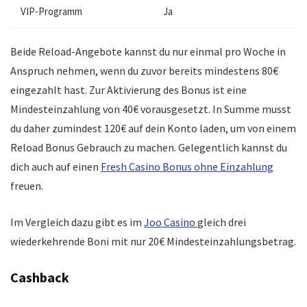
VIP-Programm
Ja
Beide Reload-Angebote kannst du nur einmal pro Woche in
Anspruch nehmen, wenn du zuvor bereits mindestens 80€
eingezahlt hast. Zur Aktivierung des Bonus ist eine
Mindesteinzahlung von 40€ vorausgesetzt. In Summe musst
du daher zumindest 120€ auf dein Konto laden, um von einem
Reload Bonus Gebrauch zu machen. Gelegentlich kannst du
dich auch auf einen
Fresh Casino Bonus ohne Einzahlung
freuen.
Im Vergleich dazu gibt es im
Joo Casino
gleich drei
wiederkehrende Boni mit nur 20€ Mindesteinzahlungsbetrag.
Cashback