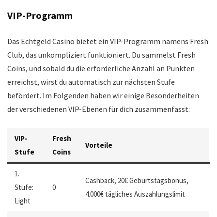
VIP-Programm
Das Echtgeld Casino bietet ein VIP-Programm namens Fresh
Club, das unkompliziert funktioniert. Du sammelst Fresh
Coins, und sobald du die erforderliche Anzahl an Punkten
erreichst, wirst du automatisch zur nächsten Stufe
befördert. Im Folgenden haben wir einige Besonderheiten
der verschiedenen VIP-Ebenen für dich zusammenfasst:
VIP-
Fresh
Vorteile
Stufe
Coins
1.
Cashback, 20€ Geburtstagsbonus,
Stufe:
0
4.000€ tägliches Auszahlungslimit
Light