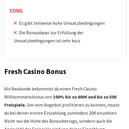
CONS
Es gibt teilweise hohe Umsatzbedingungen
Die Bonusdauer zur Erfüllung der
Umsatzbedingungen ist sehr kurz
Fresh Casino Bonus
Als Neukunde bekommst du einen Fresh Casino
Willkommensbonus von
100% bis zu 600€ und bis zu 500
Freispiele.
Um vom Angebot profitieren zu können, musst
du bei deiner ersten Einzahlung zumindest 20€ einzahlen.
Nicht nur die Höhe des Bonusbetrags, sondern auch die