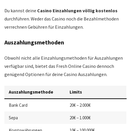
Du kannst deine
Casino Einzahlungen völlig kostenlos
durchführen. Weder das Casino noch die Bezahlmethoden
verrechnen Gebühren für Einzahlungen.
Auszahlungsmethoden
Obwohl nicht alle Einzahlungsmethoden für Auszahlungen
verfügbar sind, bietet das Fresh Online Casino dennoch
genügend Optionen für deine Casino Auszahlungen.
Auszahlungsmethode
Limits
Bank Card
20€ – 2.000€
Sepa
20€ – 1.000€
Kryptowährungen
10€ – 100.000€