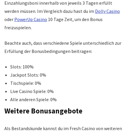
Einzahlungsboni innerhalb von jeweils 3 Tagen erfüllt
werden müssen. Im Vergleich dazu hast du im
Dolly Casino
oder
PowerUp Casino
10 Tage Zeit, um den Bonus
freizuspielen.
Beachte auch, dass verschiedene Spiele unterschiedlich zur
Erfüllung der Bonusbedingungen beitragen:
Slots: 100%
Jackpot Slots: 0%
Tischspiele: 0%
Live Casino Spiele: 0%
Alle anderen Spiele: 0%
Weitere Bonusangebote
Als Bestandskunde kannst du im Fresh Casino von weiteren