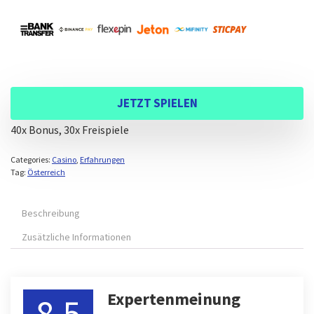
JETZT SPIELEN
40x Bonus, 30x Freispiele
Categories:
Casino
,
Erfahrungen
Tag:
Österreich
Beschreibung
Zusätzliche Informationen
Expertenmeinung
8.5