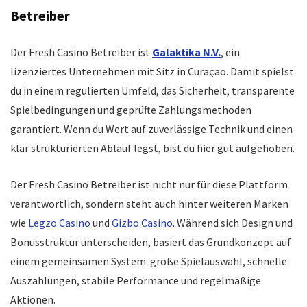
Betreiber
Der Fresh Casino Betreiber ist
Galaktika N.V.
, ein
lizenziertes Unternehmen mit Sitz in Curaçao. Damit spielst
du in einem regulierten Umfeld, das Sicherheit, transparente
Spielbedingungen und geprüfte Zahlungsmethoden
garantiert. Wenn du Wert auf zuverlässige Technik und einen
klar strukturierten Ablauf legst, bist du hier gut aufgehoben.
Der Fresh Casino Betreiber ist nicht nur für diese Plattform
verantwortlich, sondern steht auch hinter weiteren Marken
wie
Legzo Casino
und
Gizbo Casino
. Während sich Design und
Bonusstruktur unterscheiden, basiert das Grundkonzept auf
einem gemeinsamen System: große Spielauswahl, schnelle
Auszahlungen, stabile Performance und regelmäßige
Aktionen.