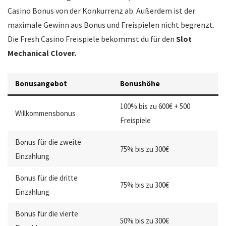
Casino Bonus von der Konkurrenz ab. Außerdem ist der
maximale Gewinn aus Bonus und Freispielen nicht begrenzt.
Die Fresh Casino Freispiele bekommst du für den
Slot
Mechanical Clover.
Bonusangebot
Bonushöhe
100% bis zu 600€ + 500
Willkommensbonus
Freispiele
Bonus für die zweite
75% bis zu 300€
Einzahlung
Bonus für die dritte
75% bis zu 300€
Einzahlung
Bonus für die vierte
50% bis zu 300€