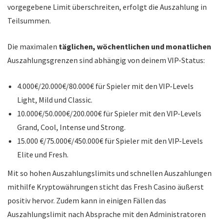
vorgegebene Limit überschreiten, erfolgt die Auszahlung in
Teilsummen.
Die maximalen
täglichen, wöchentlichen und monatlichen
Auszahlungsgrenzen sind abhängig von deinem VIP-Status:
4.000€/20.000€/80.000€ für Spieler mit den VIP-Levels
Light, Mild und Classic.
10.000€/50.000€/200.000€ für Spieler mit den VIP-Levels
Grand, Cool, Intense und Strong.
15.000 €/75.000€/450.000€ für Spieler mit den VIP-Levels
Elite und Fresh.
Mit so hohen Auszahlungslimits und schnellen Auszahlungen
mithilfe Kryptowährungen sticht das Fresh Casino äußerst
positiv hervor. Zudem kann in einigen Fällen das
Auszahlungslimit nach Absprache mit den Administratoren