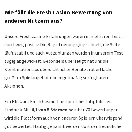
Wie fällt die Fresh Casino Bewertung von
anderen Nutzern aus?
Unsere Fresh Casino Erfahrungen waren in mehreren Tests
durchweg positiv. Die Registrierung ging schnell, die Seite
läuft stabil und auch Auszahlungen wurden in unserem Test
zügig abgewickelt. Besonders überzeugt hat uns die
Kombination aus übersichtlicher Benutzeroberfläche,
großem Spielangebot und regelmäßig verfügbaren
Aktionen.
Ein Blick auf Fresh Casino Trustpilot bestätigt diesen
Eindruck: Mit
4,1 von 5 Sternen
bei über 70 Bewertungen
wird die Plattform auch von anderen Spielern überwiegend
gut bewertet. Häufig genannt werden dort der freundliche