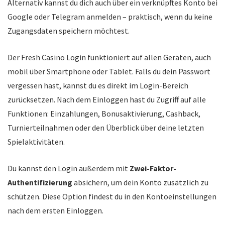
Alternativ kannst du dich auch über ein verknüpftes Konto bei
Google oder Telegram anmelden – praktisch, wenn du keine
Zugangsdaten speichern möchtest.
Der Fresh Casino Login funktioniert auf allen Geräten, auch
mobil über Smartphone oder Tablet. Falls du dein Passwort
vergessen hast, kannst du es direkt im Login-Bereich
zurücksetzen. Nach dem Einloggen hast du Zugriff auf alle
Funktionen: Einzahlungen, Bonusaktivierung, Cashback,
Turnierteilnahmen oder den Überblick über deine letzten
Spielaktivitäten.
Du kannst den Login außerdem mit
Zwei-Faktor-
Authentifizierung
absichern, um dein Konto zusätzlich zu
schützen. Diese Option findest du in den Kontoeinstellungen
nach dem ersten Einloggen.