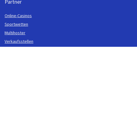
Partner
Online-Casinos
Sportwetten
Multihoster
Verkaufsstellen
Rechtliches
Über uns
Datenschutz
Impressum
Hilfe