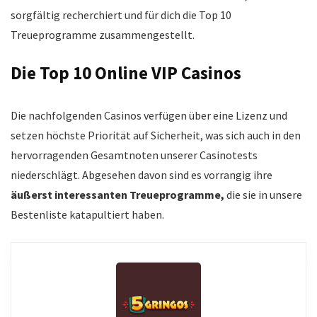
sorgfältig recherchiert und für dich die Top 10
Treueprogramme zusammengestellt.
Die Top 10 Online VIP Casinos
Die nachfolgenden Casinos verfügen über eine Lizenz und
setzen höchste Priorität auf Sicherheit, was sich auch in den
hervorragenden Gesamtnoten unserer Casinotests
niederschlägt. Abgesehen davon sind es vorrangig ihre
äußerst interessanten Treueprogramme,
die sie in unsere
Bestenliste katapultiert haben.