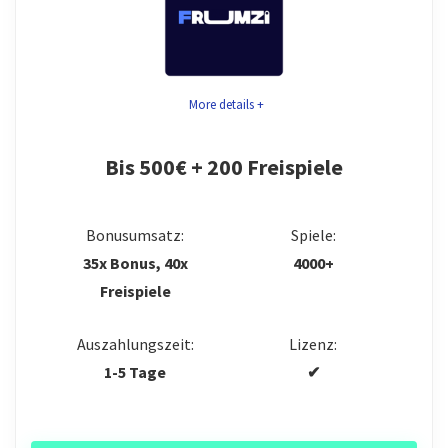
Spielauswahl in Verbindung mit spannenden
Reaktionen
Bonusaktionen. Im Live Casino kannst du dich von der
Zahlreiche Turniere mit hohen Preispools
bewährten Qualität der Provider Evolution Gaming
und Pragmatic Play begeistern lassen. Auf ein
More details +
CONS:
Treueprogramm musst du allerdings verzichten und
auch hinsichtlich der Auszahlungsmethoden hätten
Geringe Limits bei Auszahlungen
Bis 500€ + 200 Freispiele
wir uns höhere Limits gewünscht.
wenige Auszahlungsmethoden
App nicht für iOS
Spiele
8
Bonusumsatz:
Spiele:
35x Bonus, 40x
4000+
Sicherheit
7.2
Freispiele
Casino Bonus
8.4
Auszahlungszeit:
Lizenz:
Kundenservice
7.7
1-5 Tage
✔
Bezahlmethoden
8.6