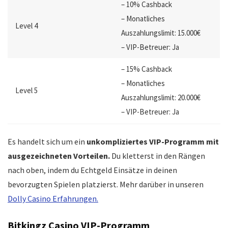
– 10% Cashback
– Monatliches
Level 4
Auszahlungslimit: 15.000€
– VIP-Betreuer: Ja
– 15% Cashback
– Monatliches
Level 5
Auszahlungslimit: 20.000€
– VIP-Betreuer: Ja
Es handelt sich um ein
unkompliziertes VIP-Programm mit
ausgezeichneten Vorteilen.
Du kletterst in den Rängen
nach oben, indem du Echtgeld Einsätze in deinen
bevorzugten Spielen platzierst. Mehr darüber in unseren
Dolly Casino Erfahrungen.
Bitkingz Casino VIP-Programm