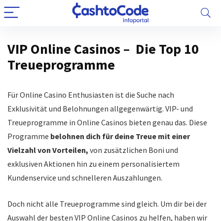
VIP Online Casinos – Die Top 10
Treueprogramme
Für Online Casino Enthusiasten ist die Suche nach
Exklusivität und Belohnungen allgegenwärtig. VIP- und
Treueprogramme in Online Casinos bieten genau das. Diese
Programme
belohnen dich für deine Treue mit einer
Vielzahl von Vorteilen,
von zusätzlichen Boni und
exklusiven Aktionen hin zu einem personalisiertem
Kundenservice und schnelleren Auszahlungen.
Doch nicht alle Treueprogramme sind gleich. Um dir bei der
Auswahl der besten VIP Online Casinos zu helfen, haben wir