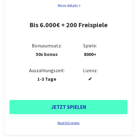
Spielen, aus denen du wählen kannst. Diese Spiele
More details +
CONS:
wurden von den erfolgreichsten Anbietern auf dem
Markt entwickelt.
Geringes Angebot an Zahlungsmöglichkeiten
Bis 6.000€ + 200 Freispiele
Gewinnbegrenzung bei Bonusangeboten
Spiele
9
Bonusumsatz:
Spiele:
Sicherheit
9.2
50x bonus
8000+
Casino Bonus
7.7
Auszahlungszeit:
Lizenz:
Kundenservice
8.7
1-3 Tage
✔
Bezahlmethoden
9.1
JETZT SPIELEN
PROS:
Read full review
Riesige Auswahl an Spielen