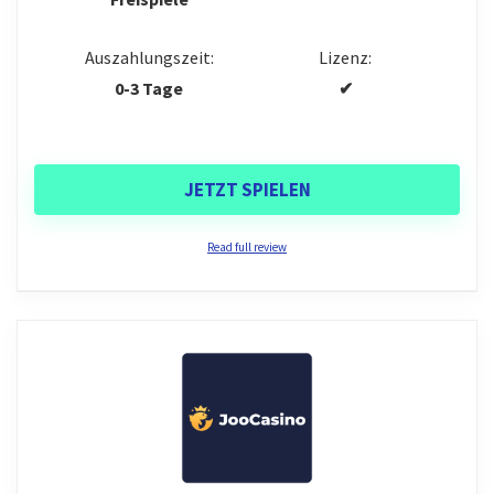
Casino Bonus
8.8
Auszahlungszeit:
Lizenz:
Kundenservice
8.3
0-3 Tage
✔
Bezahlmethoden
7.8
JETZT SPIELEN
PROS:
Read full review
Große Auswahl an Online Slots
Expertenmeinung
Fantastischer Live Casino Bereich
Starker Einzahlungsbonus für Neukunden
Das Nomini Casino ist ein spannendes Online Casino,
das im Jahr 2019 gegründet wurde. Diese Plattform
24/7 Support
ist ein solider Konkurrent für andere Online Casinos
Beachtliches Treueprogramm
aufgrund ihrer umfangreichen Liste von über 9.500