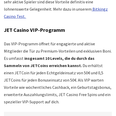
sehr aktive Spieler sind diese Vorteile definitiv eine
lohnenswerte Gelegenheit. Mehr dazu in unserem
Bitkingz
Casino Test.
JET Casino VIP-Programm
Das VIP-Programm öffnet für engagierte und aktive
Mitglieder die Tür zu Premium-Vorteilen und exklusiven Boni.
Es umfasst
insgesamt 10 Levels, die du durch das
Sammeln von JETCoins erreichen kannst.
Du erhältst
einen JETCoin für jeden Echtgeldeinsatz von 50€ und 0,5
JETCoins für jeden Bonuseinsatz von 50€. Als VIP warten
Vorteile wie wöchentliches Cashback, ein Geburtstagsbonus,
erweiterte Auszahlungslimits, JET Casino Free Spins und ein
spezieller VIP-Support auf dich.