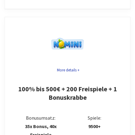
Lukrative Bonusangebote
Zahlreiche Freispiele im Willkommensbonus
Expertenmeinung
Live Casino Aktionen
Das RocketPlay Casino überzeugt durch eine geniale
Sportwetten verfügbar
Auswahl an Online-Slots, die von vielen bekannten
zahlreiche Turniere
Entwicklerstudios angeboten wird. Aber auch mit
sichere Bezahlmethoden
dem Live-Dealer Casino von RocketPlay konnten wir
sehr gute Erfahrungen für uns verzeichnen. Die
More details +
Bonusaktionen in Verbindung mit einer gültigen
CONS:
Lizenz sorgen für einen guten Eindruck. Etwas mehr
Keine Support-Hotline
100% bis 500€ + 200 Freispiele + 1
Auswahl hätten wir uns bei den verfügbaren
Bonuskrabbe
Keine native App
Auszahlungsmethoden gewünscht.
Spiele
8.5
Bonusumsatz:
Spiele:
35x Bonus, 40x
9500+
Sicherheit
8.5
Freispiele