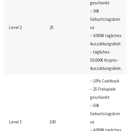
geschenkt
– 30€
Geburtstagsbon
Level 2
25
us
– 4.000€ tägliches
Auszahlungslimit
– tägliches
50.000€ Krypto-
Auszahlungslimit.
– 10% Cashback
– 25 Freispiele
geschenkt
– 50€
Geburtstagsbon
Level 3
100
us
– 4.000€ tägliches