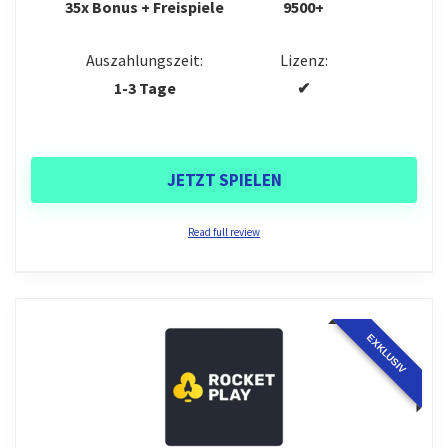
35x Bonus + Freispiele
9500+
Spiele
9.2
Auszahlungszeit:
Lizenz:
1-3 Tage
✔
Sicherheit
8.6
Casino Bonus
7.5
JETZT SPIELEN
Kundenservice
8.8
Bezahlmethoden
9.2
Read full review
Expertenmeinung
PROS:
EXKLUSIV
Das PlayZilla Casino bietet dir viele Freispiele im
Willkommensbonus, faire Bonusbedingungen und
Innovative Spielplattform mit coolem Konzept
verschiedene Angebote für Bestandskunden. Zudem
Attraktive Bonusangebote
bietet das Casino eine ausgezeichnete Auswahl an