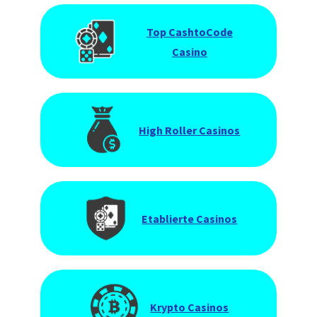
Leistungsstarke Mobile-App
Top CashtoCode
Casino
CONS:
Nur wenige Bonusaktionen für Bestandskunden.
Begrenzte Auswahl an klassischen
High Roller Casinos
Zahlungsmöglichkeiten
Etablierte Casinos
Krypto Casinos