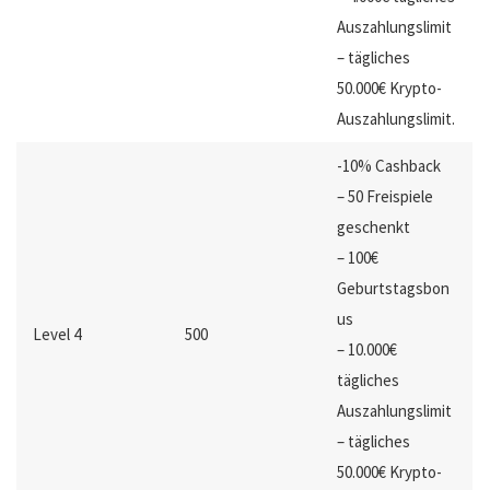
Auszahlungslimit
– tägliches
50.000€ Krypto-
Auszahlungslimit.
-10% Cashback
– 50 Freispiele
geschenkt
– 100€
Geburtstagsbon
us
Level 4
500
– 10.000€
tägliches
Auszahlungslimit
– tägliches
50.000€ Krypto-