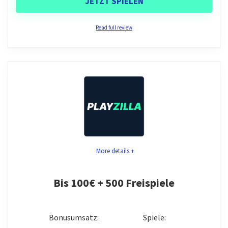
JETZT SPIELEN
PROS:
Read full review
Exklusiver Willkommensbonus
Expertenmeinung
Riesiges Spielangebot
Vielfältige Bonusangebote
Das MyEmpire Casino bringt frischen Wind auf den
Casinomarkt mit einem innovativen Konzept und
Gutes Live-Casino
Design. Die Plattform wirkt modern, bleibt dabei
Außergewöhnliches Design
aber übersichtlich und funktional. Mit über 12.000
Sichere Zahlungsmethoden
Spielen, starken Softwarepartnern und einer breiten
11 Sprachen verfügbar
More details +
Auswahl an Zahlungsmethoden positioniert sich
MyEmpire früh als ernstzunehmender Anbieter.
Bis 100€ + 500 Freispiele
Positiv fallen die vielen laufenden Promotions und
CONS:
das strukturierte Bonussystem auf. Einschränkungen
Geringe Auszahlungslimits
gibt es bei den Auszahlungslimits, die vor allem für
Bonusumsatz:
Spiele:
High Roller schnell relevant werden können.
Keine Download-App