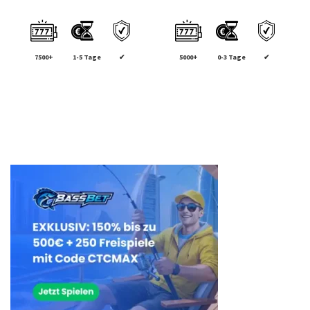
7500+
1-5 Tage
✔
5000+
0-3 Tage
✔