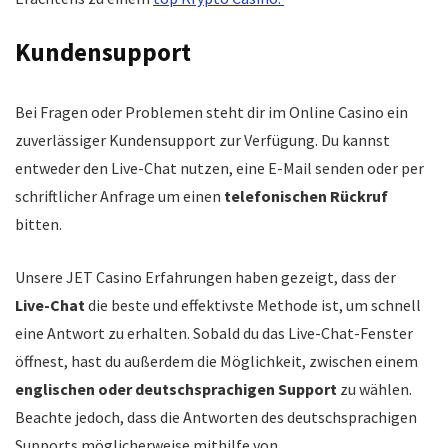
Kundensupport
Bei Fragen oder Problemen steht dir im Online Casino ein
zuverlässiger Kundensupport zur Verfügung. Du kannst
entweder den Live-Chat nutzen, eine E-Mail senden oder per
schriftlicher Anfrage um einen
telefonischen Rückruf
bitten.
Unsere JET Casino Erfahrungen haben gezeigt, dass der
Live-Chat
die beste und effektivste Methode ist, um schnell
eine Antwort zu erhalten. Sobald du das Live-Chat-Fenster
öffnest, hast du außerdem die Möglichkeit, zwischen einem
englischen oder deutschsprachigen Support
zu wählen.
Beachte jedoch, dass die Antworten des deutschsprachigen
Supports möglicherweise mithilfe von