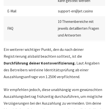
kann gestellt werden
E-Mail
support-en@jet.casino
10 Themenbereiche mit
FAQ
jeweils detaillierten Fragen
und Antworten
Ein weiterer wichtiger Punkt, den du nach deiner
Registrierung alsbald beachten solltest, ist die
Durchführung deiner Kontoverifizierung.
Laut Angaben
des Betreibers wird eine Identitätsprüfung ab einer
Auszahlungsanfrage von 1.250€ verpflichtend.
Wir empfehlen jedoch, diese unabhängig vom gewünschten
Auszahlungsbetrag frühzeitig durchzuführen, um mögliche
Verzögerungen bei der Auszahlung zu vermeiden. Um deine