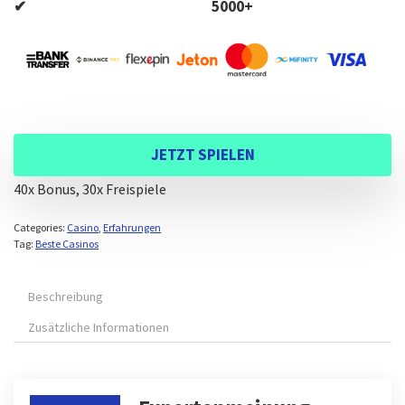
✔
5000+
JETZT SPIELEN
40x Bonus, 30x Freispiele
Categories:
Casino
,
Erfahrungen
Tag:
Beste Casinos
Beschreibung
Zusätzliche Informationen