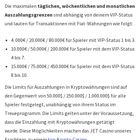
Die maximalen
täglichen, wöchentlichen und monatlichen
Auszahlungsgrenzen
sind abhängig von deinem VIP-Status
und lauten für Transaktionen mit Fiat-Währungen wie folgt:
4. 000€ / 20.000€ / 80.000€ für Spieler mit VIP-Status 1 bis 3.
10.000€ / 50.000€ / 200.000€ für Spieler mit dem VIP-Status
4 bis 7.
15.000€ / 75.000€ / 450.000€ für Spieler mit dem VIP-Status
8 bis 10.
Die Limits für Auszahlungen in Kryptowährungen sind auf
den Gegenwert von 50.000$ / 250.000$ / 1.000.000$ für alle
Spieler festgelegt, unabhängig von ihrem Status im
Treueprogramm. Die Limits gelten unter der Voraussetzung,
dass die Einzahlung mit Kryptowährungen getätigt
wurde. Diese Möglichkeiten machen das JET Casino unseres
Erachtens zu einem
top Krypto Casino.