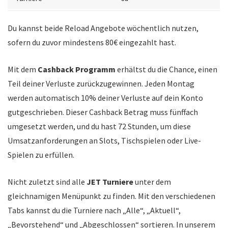
Du kannst beide Reload Angebote wöchentlich nutzen,
sofern du zuvor mindestens 80€ eingezahlt hast.
Mit dem
Cashback Programm
erhältst du die Chance, einen
Teil deiner Verluste zurückzugewinnen. Jeden Montag
werden automatisch 10% deiner Verluste auf dein Konto
gutgeschrieben. Dieser Cashback Betrag muss fünffach
umgesetzt werden, und du hast 72 Stunden, um diese
Umsatzanforderungen an Slots, Tischspielen oder Live-
Spielen zu erfüllen.
Nicht zuletzt sind alle
JET Turniere
unter dem
gleichnamigen Menüpunkt zu finden. Mit den verschiedenen
Tabs kannst du die Turniere nach „Alle“, „Aktuell“,
„Bevorstehend“ und „Abgeschlossen“ sortieren. In unserem