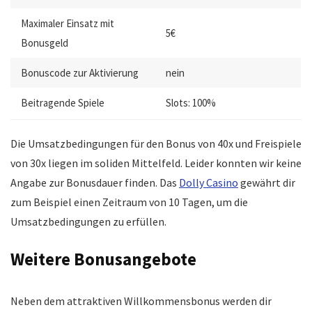
Maximaler Einsatz mit
5€
Bonusgeld
Bonuscode zur Aktivierung
nein
Beitragende Spiele
Slots: 100%
Die Umsatzbedingungen für den Bonus von 40x und Freispiele
von 30x liegen im soliden Mittelfeld. Leider konnten wir keine
Angabe zur Bonusdauer finden. Das
Dolly Casino
gewährt dir
zum Beispiel einen Zeitraum von 10 Tagen, um die
Umsatzbedingungen zu erfüllen.
Weitere Bonusangebote
Neben dem attraktiven Willkommensbonus werden dir