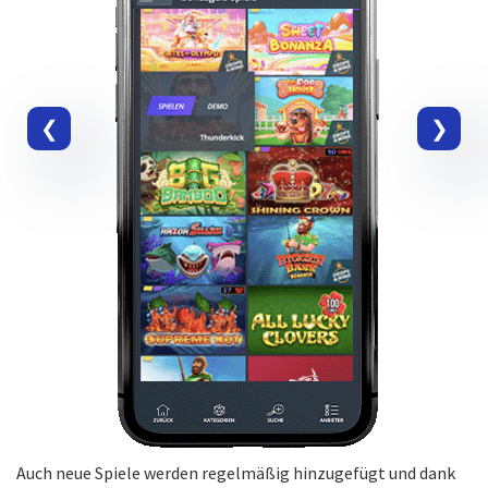
Auch neue Spiele werden regelmäßig hinzugefügt und dank