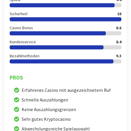
Sicherheit
10
Casino Bonus
8.6
Kundenservice
8.4
Bezahlmethoden
9.3
PROS
Erfahrenes Casino mit ausgezeichnetem Ruf
Schnelle Auszahlungen
Keine Auszahlungsgrenzen
Sehr gutes Kryptocasino
Abwechslungsreiche Spielauswahl