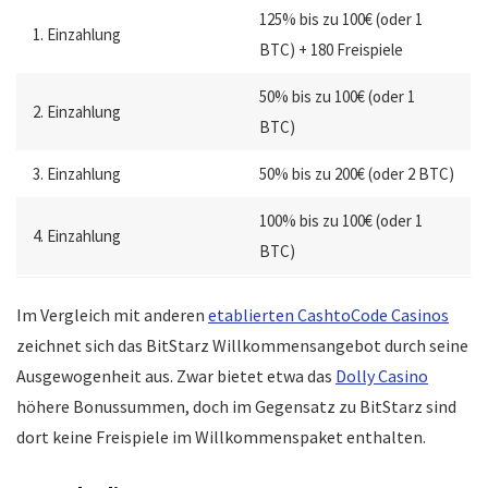
125% bis zu 100€ (oder 1
1. Einzahlung
BTC) + 180 Freispiele
50% bis zu 100€ (oder 1
2. Einzahlung
BTC)
3. Einzahlung
50% bis zu 200€ (oder 2 BTC)
100% bis zu 100€ (oder 1
4. Einzahlung
BTC)
Im Vergleich mit anderen
etablierten CashtoCode Casinos
zeichnet sich das BitStarz Willkommensangebot durch seine
Ausgewogenheit aus. Zwar bietet etwa das
Dolly Casino
höhere Bonussummen, doch im Gegensatz zu BitStarz sind
dort keine Freispiele im Willkommenspaket enthalten.