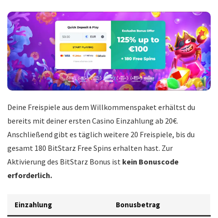
Deine Freispiele aus dem Willkommenspaket erhältst du
bereits mit deiner ersten Casino Einzahlung ab 20€.
Anschließend gibt es täglich weitere 20 Freispiele, bis du
gesamt 180 BitStarz Free Spins erhalten hast. Zur
Aktivierung des BitStarz Bonus ist
kein Bonuscode
erforderlich.
Einzahlung
Bonusbetrag