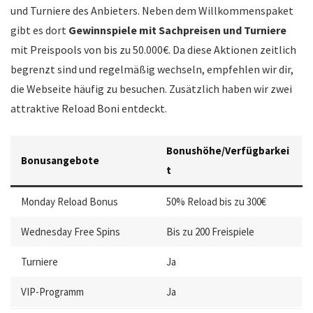
und Turniere des Anbieters. Neben dem Willkommenspaket
gibt es dort
Gewinnspiele mit Sachpreisen und Turniere
mit Preispools von bis zu 50.000€. Da diese Aktionen zeitlich
begrenzt sind und regelmäßig wechseln, empfehlen wir dir,
die Webseite häufig zu besuchen. Zusätzlich haben wir zwei
attraktive Reload Boni entdeckt.
Bonushöhe/Verfügbarkei
Bonusangebote
t
Monday Reload Bonus
50% Reload bis zu 300€
Wednesday Free Spins
Bis zu 200 Freispiele
Turniere
Ja
VIP-Programm
Ja