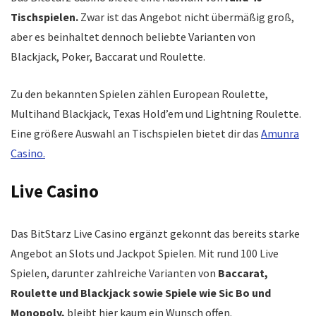
Tischspielen.
Zwar ist das Angebot nicht übermäßig groß,
aber es beinhaltet dennoch beliebte Varianten von
Blackjack, Poker, Baccarat und Roulette.
Zu den bekannten Spielen zählen European Roulette,
Multihand Blackjack, Texas Hold’em und Lightning Roulette.
Eine größere Auswahl an Tischspielen bietet dir das
Amunra
Casino.
Live Casino
Das BitStarz Live Casino ergänzt gekonnt das bereits starke
Angebot an Slots und Jackpot Spielen. Mit rund 100 Live
Spielen, darunter zahlreiche Varianten von
Baccarat,
Roulette und Blackjack sowie Spiele wie Sic Bo und
Monopoly,
bleibt hier kaum ein Wunsch offen.