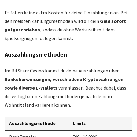
Es fallen keine extra Kosten für deine Einzahlungen an. Bei
den meisten Zahlungsmethoden wird dir dein
Geld sofort
gutgeschrieben,
sodass du ohne Wartezeit mit dem
Spielvergnügen loslegen kannst.
Auszahlungsmethoden
Im BitStarz Casino kannst du deine Auszahlungen über
Banküberweisungen, verschiedene Kryptowährungen
sowie diverse E-Wallets
veranlassen. Beachte dabei, dass
die verfügbaren Zahlungsmethoden je nach deinem
Wohnsitzland variieren können.
Auszahlungsmethode
Limits