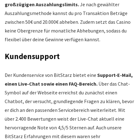
großzügigen Auszahlungslimits.
Je nach gewählter
Auszahlungsmethode kannst du pro Transaktion Beträge
zwischen 50€ und 20.000€ abheben. Zudem setzt das Casino
keine Obergrenze für monatliche Abhebungen, sodass du
flexibel über deine Gewinne verfügen kannst.
Kundensupport
Der Kundenservice von BitStarz bietet eine
Support-E-Mail,
einen Live-Chat sowie einen FAQ-Bereich.
Über das Chat-
Symbol auf der Webseite erreichst du zunächst einen
Chatbot, der versucht, grundlegende Fragen zu klären, bevor
er dich an den passenden Servicebereich weiterleitet. Mit
über 2.400 Bewertungen weist der Live-Chat aktuell eine
hervorragende Note von 4,5/5 Sternen auf. Auch unsere
BitStarz Erfahrungen mit diesem waren sehr