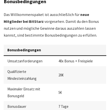
Bonusbedingungen
Das Willkommenspaket ist ausschließlich für
neue
Mitglieder bei BitStarz
vorgesehen. Damit du den Bonus
nutzen und mögliche Gewinne daraus auszahlen lassen
kannst, sind bestimmte Bonusbedingungen zu erfüllen.
Bonusbedingungen
Umsatzanforderungen
40x Bonus + Freispiele
Qualifizierte
20€
Mindesteinzahlung
Maximaler Einsatz mit
5€
Bonusgeld
Bonusdauer
7 Tage