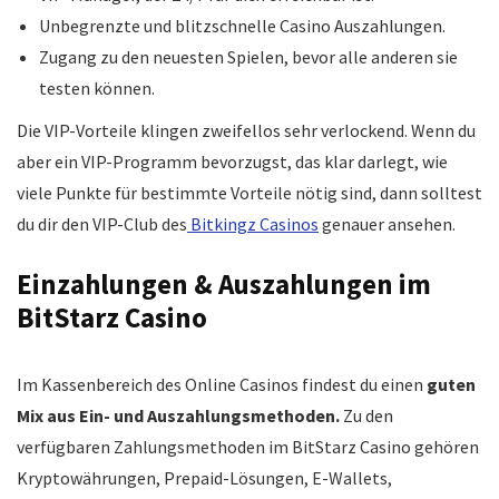
Unbegrenzte und blitzschnelle Casino Auszahlungen.
Zugang zu den neuesten Spielen, bevor alle anderen sie
testen können.
Die VIP-Vorteile klingen zweifellos sehr verlockend. Wenn du
aber ein VIP-Programm bevorzugst, das klar darlegt, wie
viele Punkte für bestimmte Vorteile nötig sind, dann solltest
du dir den VIP-Club des
Bitkingz Casinos
genauer ansehen.
Einzahlungen & Auszahlungen im
BitStarz Casino
Im Kassenbereich des Online Casinos findest du einen
guten
Mix aus Ein- und Auszahlungsmethoden.
Zu den
verfügbaren Zahlungsmethoden im BitStarz Casino gehören
Kryptowährungen, Prepaid-Lösungen, E-Wallets,