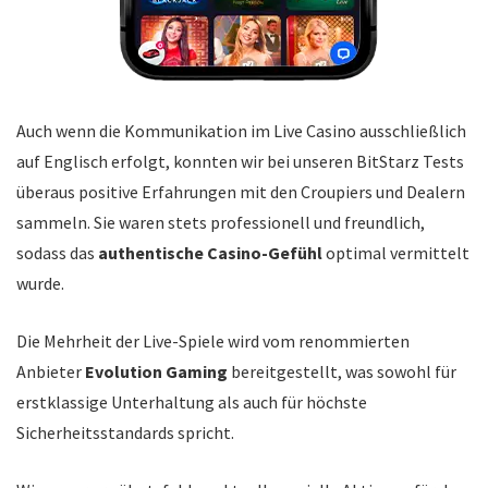
Auch wenn die Kommunikation im Live Casino ausschließlich
auf Englisch erfolgt, konnten wir bei unseren BitStarz Tests
überaus positive Erfahrungen mit den Croupiers und Dealern
sammeln. Sie waren stets professionell und freundlich,
sodass das
authentische Casino-Gefühl
optimal vermittelt
wurde.
Die Mehrheit der Live-Spiele wird vom renommierten
Anbieter
Evolution Gaming
bereitgestellt, was sowohl für
erstklassige Unterhaltung als auch für höchste
Sicherheitsstandards spricht.