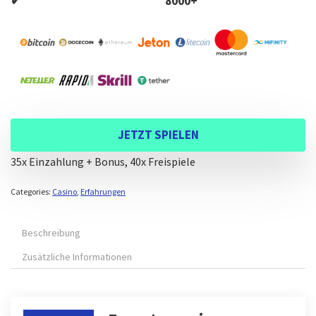
✔
8000+
JETZT SPIELEN
35x Einzahlung + Bonus, 40x Freispiele
Categories:
Casino
,
Erfahrungen
Beschreibung
Zusätzliche Informationen