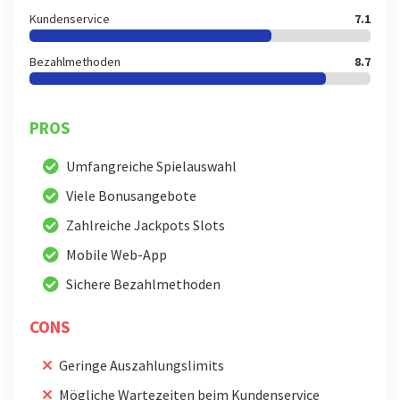
Kundenservice
7.1
Bezahlmethoden
8.7
PROS
Umfangreiche Spielauswahl
Viele Bonusangebote
Zahlreiche Jackpots Slots
Mobile Web-App
Sichere Bezahlmethoden
CONS
Geringe Auszahlungslimits
Mögliche Wartezeiten beim Kundenservice