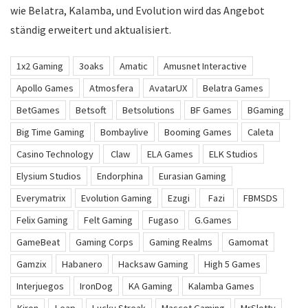
wie Belatra, Kalamba, und Evolution wird das Angebot
ständig erweitert und aktualisiert.
1x2 Gaming
3oaks
Amatic
Amusnet Interactive
Apollo Games
Atmosfera
AvatarUX
Belatra Games
BetGames
Betsoft
Betsolutions
BF Games
BGaming
Big Time Gaming
Bombaylive
Booming Games
Caleta
Casino Technology
Claw
ELA Games
ELK Studios
Elysium Studios
Endorphina
Eurasian Gaming
Everymatrix
Evolution Gaming
Ezugi
Fazi
FBMSDS
Felix Gaming
Felt Gaming
Fugaso
G.Games
GameBeat
Gaming Corps
Gaming Realms
Gamomat
Gamzix
Habanero
Hacksaw Gaming
High 5 Games
Interjuegos
IronDog
KA Gaming
Kalamba Games