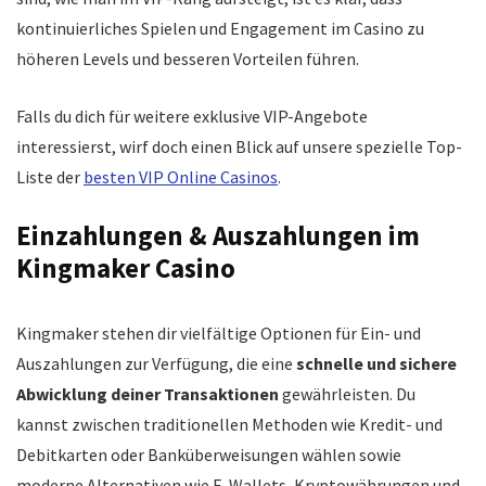
kontinuierliches Spielen und Engagement im Casino zu
höheren Levels und besseren Vorteilen führen.
Falls du dich für weitere exklusive VIP-Angebote
interessierst, wirf doch einen Blick auf unsere spezielle Top-
Liste der
besten VIP Online Casinos
.
Einzahlungen & Auszahlungen im
Kingmaker Casino
Kingmaker stehen dir vielfältige Optionen für Ein- und
Auszahlungen zur Verfügung, die eine
schnelle und sichere
Abwicklung deiner Transaktionen
gewährleisten. Du
kannst zwischen traditionellen Methoden wie Kredit- und
Debitkarten oder Banküberweisungen wählen sowie
moderne Alternativen wie E-Wallets, Kryptowährungen und