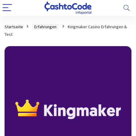
Startseite
Erfahrungen
Kingmaker Casino Erfahrungen &
Test