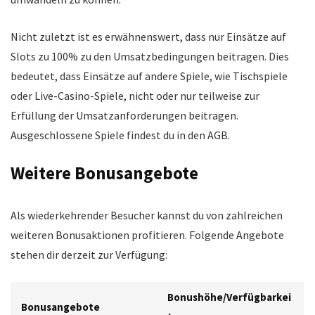
Nicht zuletzt ist es erwähnenswert, dass nur Einsätze auf
Slots zu 100% zu den Umsatzbedingungen beitragen. Dies
bedeutet, dass Einsätze auf andere Spiele, wie Tischspiele
oder Live-Casino-Spiele, nicht oder nur teilweise zur
Erfüllung der Umsatzanforderungen beitragen.
Ausgeschlossene Spiele findest du in den AGB.
Weitere Bonusangebote
Als wiederkehrender Besucher kannst du von zahlreichen
weiteren Bonusaktionen profitieren. Folgende Angebote
stehen dir derzeit zur Verfügung:
Bonushöhe/Verfügbarkei
Bonusangebote