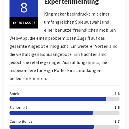
Expertenmeinung
8
Kingmaker beeindruckt mit einer
umfangreichen Spielauswahl und
EXPERT SCORE
einer benutzerfreundlichen mobilen
Web-App, die einen problemlosen Zugriff auf das
gesamte Angebot ermöglicht. Ein weiterer Vorteil sind
die vielfältigen Bonusangebote. Ein Nachteil sind
jedoch die relativ geringen Auszahlungslimits, die
insbesondere für High Roller Einschränkungen
bedeuten könnten.
Spiele
8.8
Sicherheit
7.6
Casino Bonus
7.7