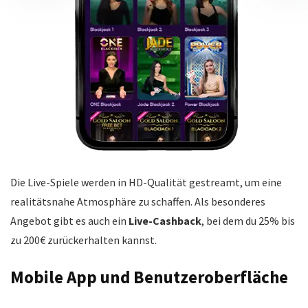
Die Live-Spiele werden in HD-Qualität gestreamt, um eine
realitätsnahe Atmosphäre zu schaffen. Als besonderes
Angebot gibt es auch ein
Live-Cashback
, bei dem du 25% bis
zu 200€ zurückerhalten kannst.
Mobile App und Benutzeroberfläche