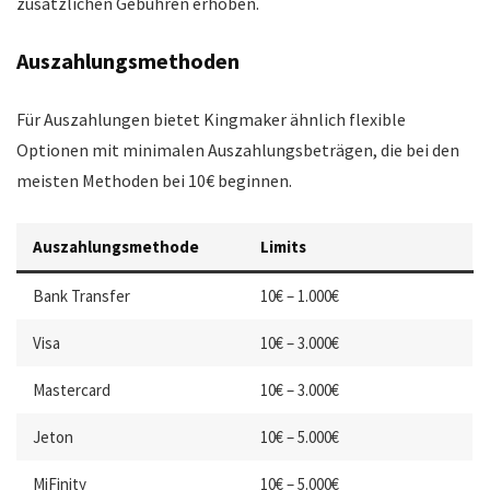
zusätzlichen Gebühren erhoben.
Auszahlungsmethoden
Für Auszahlungen bietet Kingmaker ähnlich flexible
Optionen mit minimalen Auszahlungsbeträgen, die bei den
meisten Methoden bei 10€ beginnen.
Auszahlungsmethode
Limits
Bank Transfer
10€ – 1.000€
Visa
10€ – 3.000€
Mastercard
10€ – 3.000€
Jeton
10€ – 5.000€
MiFinity
10€ – 5.000€