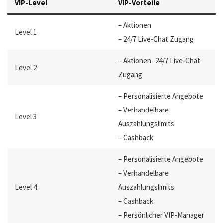
VIP-Level
VIP-Vorteile
– Aktionen
Level 1
– 24/7 Live-Chat Zugang
– Aktionen- 24/7 Live-Chat
Level 2
Zugang
– Personalisierte Angebote
– Verhandelbare
Level 3
Auszahlungslimits
– Cashback
– Personalisierte Angebote
– Verhandelbare
Level 4
Auszahlungslimits
– Cashback
– Persönlicher VIP-Manager