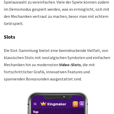
Spielauswahl zu vereinfachen. Viele der Spiele können zudem
im Demomodus gespielt werden, was es ermöglicht, sich mit
den Mechaniken vertraut zu machen, bevor man mit echtem
Geld spielt.
Slots
Die Slot-Sammlung bietet eine beeindruckende Vielfalt, von
klassischen Slots mit nostalgischen Symbolen und einfachen
Mechaniken hin zu modernsten
Video-Slots
, die mit
fortschrittlicher Grafik, innovativen Features und
spannenden Bonusrunden ausgestattet sind.