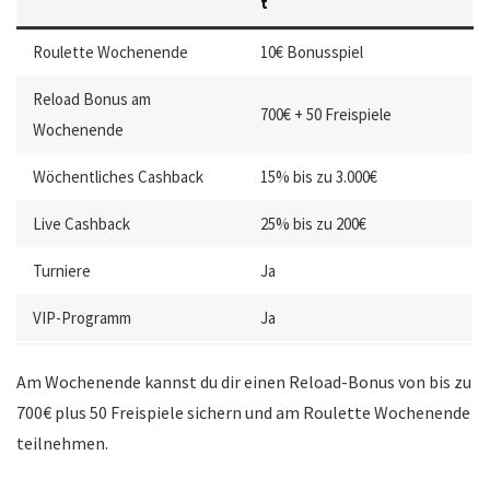
t
Roulette Wochenende
10€ Bonusspiel
Reload Bonus am
700€ + 50 Freispiele
Wochenende
Wöchentliches Cashback
15% bis zu 3.000€
Live Cashback
25% bis zu 200€
Turniere
Ja
VIP-Programm
Ja
Am Wochenende kannst du dir einen Reload-Bonus von bis zu
700€ plus 50 Freispiele sichern und am Roulette Wochenende
teilnehmen.