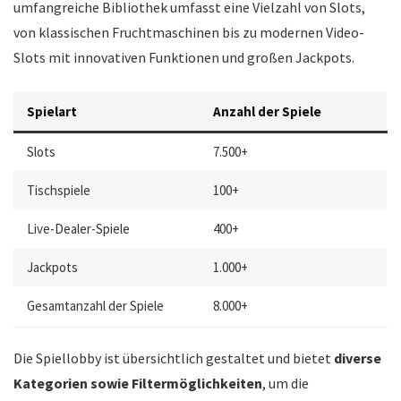
umfangreiche Bibliothek umfasst eine Vielzahl von Slots,
von klassischen Fruchtmaschinen bis zu modernen Video-
Slots mit innovativen Funktionen und großen Jackpots.
Spielart
Anzahl der Spiele
Slots
7.500+
Tischspiele
100+
Live-Dealer-Spiele
400+
Jackpots
1.000+
Gesamtanzahl der Spiele
8.000+
Die Spiellobby ist übersichtlich gestaltet und bietet
diverse
Kategorien sowie Filtermöglichkeiten
, um die