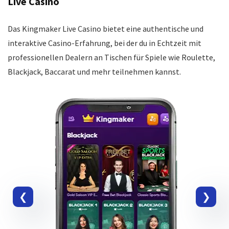
Live Casino
Das Kingmaker Live Casino bietet eine authentische und
interaktive Casino-Erfahrung, bei der du in Echtzeit mit
professionellen Dealern an Tischen für Spiele wie Roulette,
Blackjack, Baccarat und mehr teilnehmen kannst.