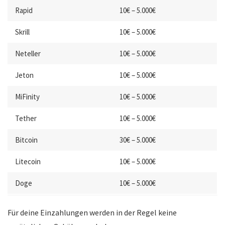
Rapid
10€ – 5.000€
Skrill
10€ – 5.000€
Neteller
10€ – 5.000€
Jeton
10€ – 5.000€
MiFinity
10€ – 5.000€
Tether
10€ – 5.000€
Bitcoin
30€ – 5.000€
Litecoin
10€ – 5.000€
Doge
10€ – 5.000€
Für deine Einzahlungen werden in der Regel keine