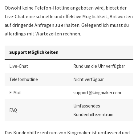
Obwohl keine Telefon-Hotline angeboten wird, bietet der
Live-Chat eine schnelle und effektive Möglichkeit, Antworten
auf dringende Anfragen zu erhalten. Gelegentlich musst du
allerdings mit Wartezeiten rechnen.
Support Möglichkeiten
Live-Chat
Rund um die Uhr verfügbar
Telefonhotline
Nicht verfügbar
E-Mail
support@kingmaker.com
Umfassendes
FAQ
Kundenhilfezentrum
Das Kundenhilfezentrum von Kingmaker ist umfassend und