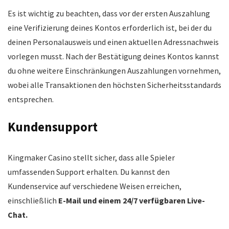
Es ist wichtig zu beachten, dass vor der ersten Auszahlung
eine Verifizierung deines Kontos erforderlich ist, bei der du
deinen Personalausweis und einen aktuellen Adressnachweis
vorlegen musst. Nach der Bestätigung deines Kontos kannst
du ohne weitere Einschränkungen Auszahlungen vornehmen,
wobei alle Transaktionen den höchsten Sicherheitsstandards
entsprechen.
Kundensupport
Kingmaker Casino stellt sicher, dass alle Spieler
umfassenden Support erhalten. Du kannst den
Kundenservice auf verschiedene Weisen erreichen,
einschließlich
E-Mail und einem 24/7 verfügbaren Live-
Chat.