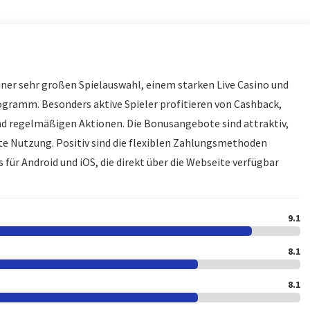
ner sehr großen Spielauswahl, einem starken Live Casino und
ogramm. Besonders aktive Spieler profitieren von Cashback,
d regelmäßigen Aktionen. Die Bonusangebote sind attraktiv,
te Nutzung. Positiv sind die flexiblen Zahlungsmethoden
für Android und iOS, die direkt über die Webseite verfügbar
9.1
8.1
8.1