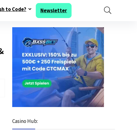
sh to Code?
Newsletter
&
Casino Hub: