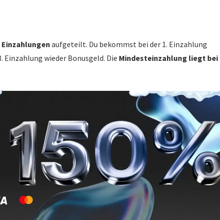
i Einzahlungen
aufgeteilt. Du bekommst bei der 1. Einzahlung
 3. Einzahlung wieder Bonusgeld. Die
Mindesteinzahlung liegt bei