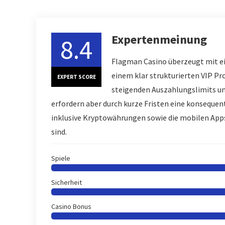
Expertenmeinung
8.4
Flagman Casino überzeugt mit ei
einem klar strukturierten VIP Pr
EXPERT SCORE
steigenden Auszahlungslimits un
erfordern aber durch kurze Fristen eine konsequen
inklusive Kryptowährungen sowie die mobilen Apps 
sind.
Spiele
Sicherheit
Casino Bonus