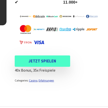
✔
11.000+
JETZT SPIELEN
40x Bonus, 35x Freispiele
Categories:
Casino
,
Erfahrungen