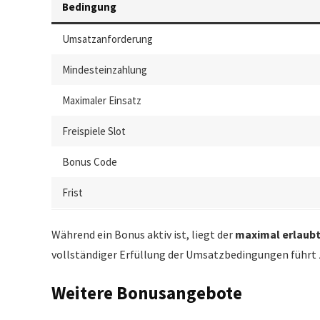
Bedingung
Umsatzanforderung
Mindesteinzahlung
Maximaler Einsatz
Freispiele Slot
Bonus Code
Frist
Während ein Bonus aktiv ist, liegt der
maximal erlaubt
vollständiger Erfüllung der Umsatzbedingungen führt z
Weitere Bonusangebote