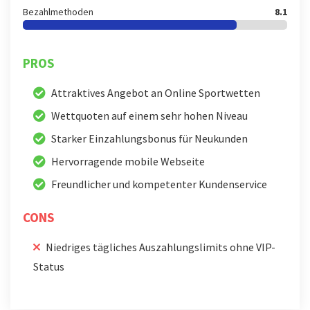
Bezahlmethoden
8.1
PROS
Attraktives Angebot an Online Sportwetten
Wettquoten auf einem sehr hohen Niveau
Starker Einzahlungsbonus für Neukunden
Hervorragende mobile Webseite
Freundlicher und kompetenter Kundenservice
CONS
Niedriges tägliches Auszahlungslimits ohne VIP-
Status