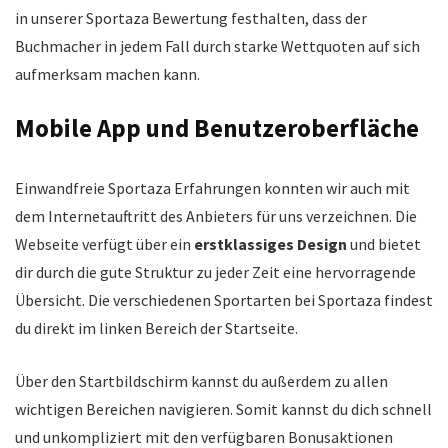
in unserer Sportaza Bewertung festhalten, dass der
Buchmacher in jedem Fall durch starke Wettquoten auf sich
aufmerksam machen kann.
Mobile App und Benutzeroberfläche
Einwandfreie Sportaza Erfahrungen konnten wir auch mit
dem Internetauftritt des Anbieters für uns verzeichnen. Die
Webseite verfügt über ein
erstklassiges Design
und bietet
dir durch die gute Struktur zu jeder Zeit eine hervorragende
Übersicht. Die verschiedenen Sportarten bei Sportaza findest
du direkt im linken Bereich der Startseite.
Über den Startbildschirm kannst du außerdem zu allen
wichtigen Bereichen navigieren. Somit kannst du dich schnell
und unkompliziert mit den verfügbaren Bonusaktionen