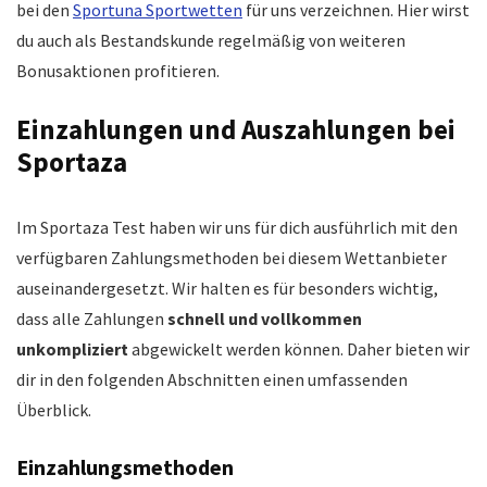
bei den
Sportuna Sportwetten
für uns verzeichnen. Hier wirst
du auch als Bestandskunde regelmäßig von weiteren
Bonusaktionen profitieren.
Einzahlungen und Auszahlungen bei
Sportaza
Im Sportaza Test haben wir uns für dich ausführlich mit den
verfügbaren Zahlungsmethoden bei diesem Wettanbieter
auseinandergesetzt. Wir halten es für besonders wichtig,
dass alle Zahlungen
schnell und vollkommen
unkompliziert
abgewickelt werden können. Daher bieten wir
dir in den folgenden Abschnitten einen umfassenden
Überblick.
Einzahlungsmethoden