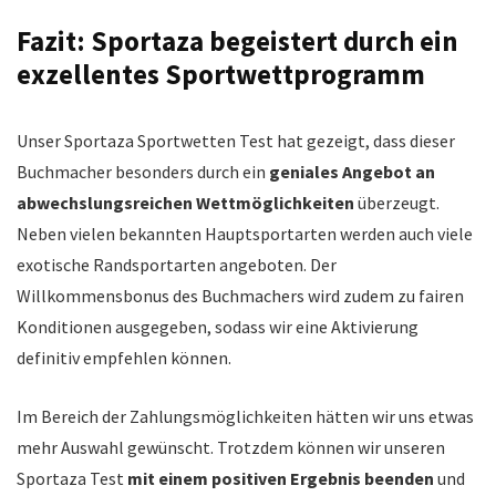
Fazit: Sportaza begeistert durch ein
exzellentes Sportwettprogramm
Unser Sportaza Sportwetten Test hat gezeigt, dass dieser
Buchmacher besonders durch ein
geniales Angebot an
abwechslungsreichen Wettmöglichkeiten
überzeugt.
Neben vielen bekannten Hauptsportarten werden auch viele
exotische Randsportarten angeboten. Der
Willkommensbonus des Buchmachers wird zudem zu fairen
Konditionen ausgegeben, sodass wir eine Aktivierung
definitiv empfehlen können.
Im Bereich der Zahlungsmöglichkeiten hätten wir uns etwas
mehr Auswahl gewünscht. Trotzdem können wir unseren
Sportaza Test
mit einem positiven Ergebnis beenden
und