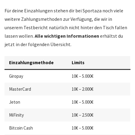
Für deine Einzahlungen stehen dir bei Sportaza noch viele
weitere Zahlungsmethoden zur Verfügung, die wir in
unserem Testbericht natürlich nicht hinter den Tisch fallen
lassen wollen.
Alle wichtigen Informationen
erhältst du
jetzt in der folgenden Übersicht.
Einzahlungsmethode
Limits
Giropay
10€ – 5.000€
MasterCard
10€ – 2.000€
Jeton
10€ – 5.000€
MiFinity
10€ – 2.500€
Bitcoin Cash
10€ – 5.000€