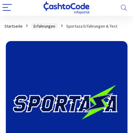
Startseite
Erfahrungen
Sportaza Erfahrungen & Test