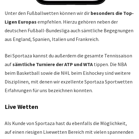
Unter den Fußballwetten können wir dir
besonders die Top-
Ligen Europas
empfehlen. Hierzu gehören neben der
deutschen Fußball-Bundesliga auch sämtliche Begegnungen
aus England, Spanien, Italien und Frankreich.
Bei Sportaza kannst du außerdem die gesamte Tennissaison
auf
sämtliche Turniere der ATP und WTA
tippen. Die NBA
beim Basketball sowie die NHL beim Eishockey sind weitere
Disziplinen, mit denen wir exzellente Sportaza Sportwetten
Erfahrungen für uns bezeichnen konnten.
Live Wetten
Als Kunde von Sportaza hast du ebenfalls die Möglichkeit,
auf einen riesigen Livewetten Bereich mit vielen spannenden