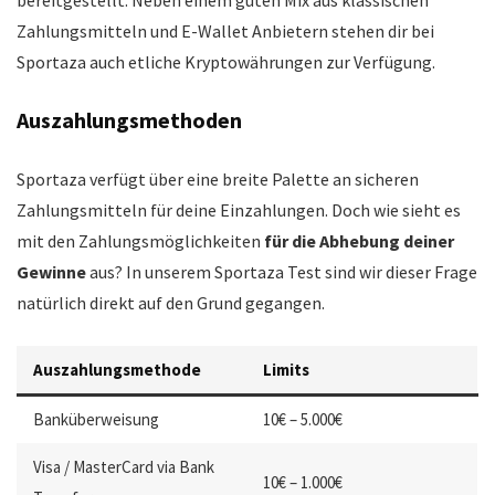
Zahlungsmitteln und E-Wallet Anbietern stehen dir bei
Sportaza auch etliche Kryptowährungen zur Verfügung.
Auszahlungsmethoden
Sportaza verfügt über eine breite Palette an sicheren
Zahlungsmitteln für deine Einzahlungen. Doch wie sieht es
mit den Zahlungsmöglichkeiten
für die Abhebung deiner
Gewinne
aus? In unserem Sportaza Test sind wir dieser Frage
natürlich direkt auf den Grund gegangen.
Auszahlungsmethode
Limits
Banküberweisung
10€ – 5.000€
Visa / MasterCard via Bank
10€ – 1.000€