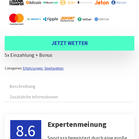
JETZT WETTEN
5x Einzahlung + Bonus
Categories:
Erfahrungen
,
Sportwetten
Beschreibung
Zusätzliche Informationen
Expertenmeinung
8.6
Sportaza begeistert durch eine große