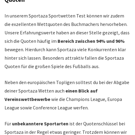
In unserem Sportaza Sportwetten Test können wir zudem
die exzellenten Wettquoten des Buchmachers hervorheben.
Unsere Erfahrungswerte haben an dieser Stelle gezeigt, dass
sich die Quoten häufig im
Bereich zwischen 94% und 96%
bewegen. Hierdurch kann Sportaza viele Konkurrenten klar
hinter sich lassen. Besonders attraktiv fallen die Sportaza
Quoten für die großen Spiele des Fußballs aus.
Neben den europäischen Topligen solltest du bei der Abgabe
deiner Sportaza Wetten auch
einen Blick auf
Vereinswettbewerbe
wie die Champions League, Europa
League sowie Conference League werfen.
Für
unbekanntere Sportarten
ist der Quotenschlüssel bei
Sportaza in der Regel etwas geringer. Trotzdem können wir