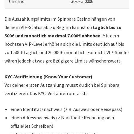
Cardano
30€ – 5,000€
Die Auszahlungslimits im Spinbara Casino hängen von
deinem VIP-Status ab. Zu Beginn kannst du
täglich bis zu
500€ und monatlich maximal 7.000€ abheben
. Mit dem
höchsten VIP-Level erhöhen sich die Limits deutlich auf bis
zu 1.500€ täglich und 20.000€ monatlich. Für nicht VIP-Spieler
wären jedoch etwas großzügigere Limits wünschenswert.
KYC-Verifizierung (Know Your Customer)
Vor deiner ersten Auszahlung musst du dich bei Spinbara
verifizieren. Das KYC-Verfahren umfasst:
einen Identitätsnachweis (z.B. Ausweis oder Reisepass)
einen Adressnachweis (z.B. aktuelle Rechnung oder
offizielles Schreiben)