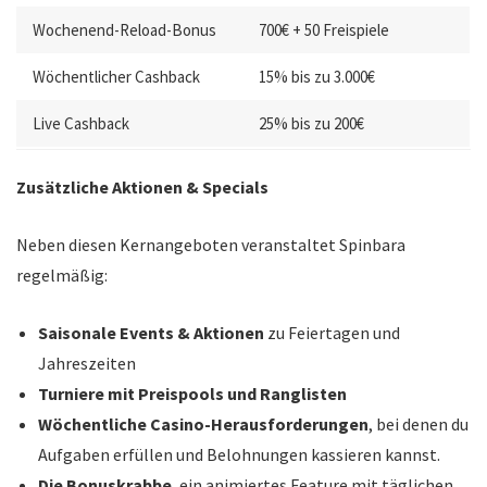
Wochenend-Reload-Bonus
700€ + 50 Freispiele
Wöchentlicher Cashback
15% bis zu 3.000€
Live Cashback
25% bis zu 200€
Zusätzliche Aktionen & Specials
Neben diesen Kernangeboten veranstaltet Spinbara
regelmäßig:
Saisonale Events & Aktionen
zu Feiertagen und
Jahreszeiten
Turniere mit Preispools und Ranglisten
Wöchentliche Casino-Herausforderungen
, bei denen du
Aufgaben erfüllen und Belohnungen kassieren kannst.
Die Bonuskrabbe
, ein animiertes Feature mit täglichen