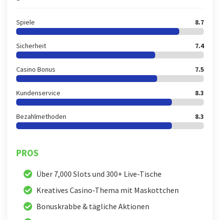
Spiele
8.7
Sicherheit
7.4
Casino Bonus
7.5
Kundenservice
8.3
Bezahlmethoden
8.3
PROS
Über 7,000 Slots und 300+ Live-Tische
Kreatives Casino-Thema mit Maskottchen
Bonuskrabbe & tägliche Aktionen