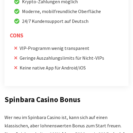
Krypto-Zahlungen möglich
Moderne, mobilfreundliche Oberfläche
24/7 Kundensupport auf Deutsch
CONS
VIP-Programm wenig transparent
Geringe Auszahlungslimits für Nicht-VIPs
Keine native App für Android/iOS
Spinbara Casino Bonus
Wer neu im Spinbara Casino ist, kann sich auf einen
klassischen, aber lohnenswerten Bonus zum Start freuen.