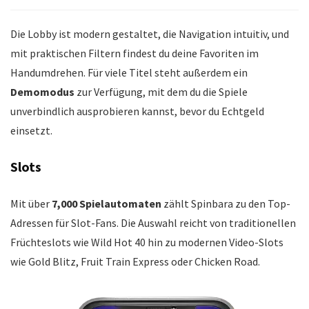
Die Lobby ist modern gestaltet, die Navigation intuitiv, und
mit praktischen Filtern findest du deine Favoriten im
Handumdrehen. Für viele Titel steht außerdem ein
Demomodus
zur Verfügung, mit dem du die Spiele
unverbindlich ausprobieren kannst, bevor du Echtgeld
einsetzt.
Slots
Mit über
7,000 Spielautomaten
zählt Spinbara zu den Top-
Adressen für Slot-Fans. Die Auswahl reicht von traditionellen
Früchteslots wie Wild Hot 40 hin zu modernen Video-Slots
wie Gold Blitz, Fruit Train Express oder Chicken Road.