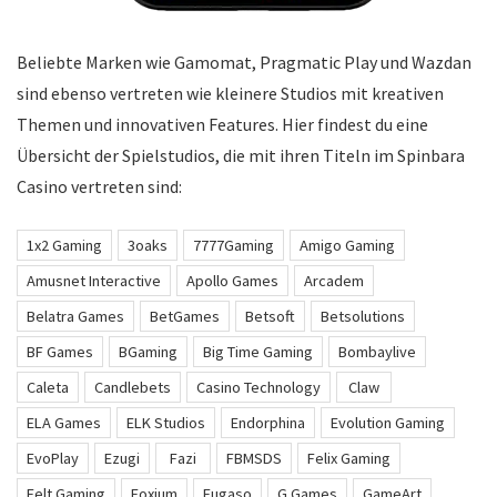
Beliebte Marken wie Gamomat, Pragmatic Play und Wazdan
sind ebenso vertreten wie kleinere Studios mit kreativen
Themen und innovativen Features. Hier findest du eine
Übersicht der Spielstudios, die mit ihren Titeln im Spinbara
Casino vertreten sind:
1x2 Gaming
3oaks
7777Gaming
Amigo Gaming
Amusnet Interactive
Apollo Games
Arcadem
Belatra Games
BetGames
Betsoft
Betsolutions
BF Games
BGaming
Big Time Gaming
Bombaylive
Caleta
Candlebets
Casino Technology
Claw
ELA Games
ELK Studios
Endorphina
Evolution Gaming
EvoPlay
Ezugi
Fazi
FBMSDS
Felix Gaming
Felt Gaming
Foxium
Fugaso
G.Games
GameArt