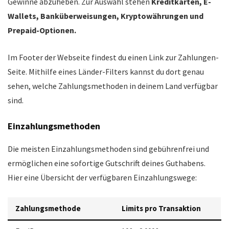
Gewinne abzuheben. Zur Auswahl stehen
Kreditkarten, E-
Wallets, Banküberweisungen, Kryptowährungen und
Prepaid-Optionen.
Im Footer der Webseite findest du einen Link zur Zahlungen-
Seite. Mithilfe eines Länder-Filters kannst du dort genau
sehen, welche Zahlungsmethoden in deinem Land verfügbar
sind.
Einzahlungsmethoden
Die meisten Einzahlungsmethoden sind gebührenfrei und
ermöglichen eine sofortige Gutschrift deines Guthabens.
Hier eine Übersicht der verfügbaren Einzahlungswege:
Zahlungsmethode
Limits pro Transaktion