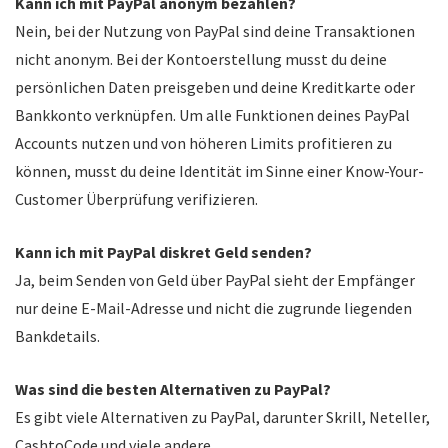
Kann ich mit PayPal anonym bezahlen?
Nein, bei der Nutzung von PayPal sind deine Transaktionen
nicht anonym. Bei der Kontoerstellung musst du deine
persönlichen Daten preisgeben und deine Kreditkarte oder
Bankkonto verknüpfen. Um alle Funktionen deines PayPal
Accounts nutzen und von höheren Limits profitieren zu
können, musst du deine Identität im Sinne einer Know-Your-
Customer Überprüfung verifizieren.
Kann ich mit PayPal diskret Geld senden?
Ja, beim Senden von Geld über PayPal sieht der Empfänger
nur deine E-Mail-Adresse und nicht die zugrunde liegenden
Bankdetails.
Was sind die besten Alternativen zu PayPal?
Es gibt viele Alternativen zu PayPal, darunter Skrill, Neteller,
CashtoCode und viele andere.