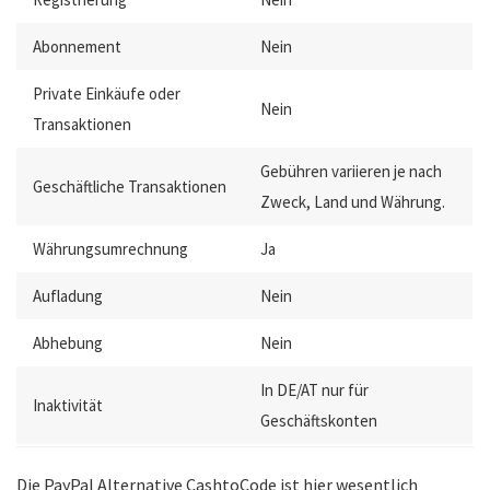
Abonnement
Nein
Private Einkäufe oder
Nein
Transaktionen
Gebühren variieren je nach
Geschäftliche Transaktionen
Zweck, Land und Währung.
Währungsumrechnung
Ja
Aufladung
Nein
Abhebung
Nein
In DE/AT nur für
Inaktivität
Geschäftskonten
Die PayPal Alternative CashtoCode ist hier wesentlich