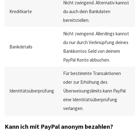
Nicht zwingend. Alternativ kannst
Kreditkarte
du auch dein Bankdaten
bereitstellen.
Nicht zwingend. Allerdings kannst
du nur durch Verknüpfung deines
Bankdetails
Bankkontos Geld von deinem
PayPal Konto abbuchen.
Für bestimmte Transaktionen
oder zur Erhöhung des
Identitätsüberprüfung
Überweisungslimits kann PayPal
eine Identitätsüberprüfung
verlangen.
Kann ich mit PayPal anonym bezahlen?