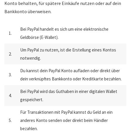
Konto behalten, für spätere Einkäufe nutzen oder auf dein
Bankkonto überweisen.
Bei PayPal handelt es sich um eine elektronische
1.
Geldbörse (E-Wallet).
Um PayPal zu nutzen, ist die Erstellung eines Kontos
2.
notwendig.
Du kannst dein PayPal Konto aufladen oder direkt über
3.
dein verknüpftes Bankkonto oder Kreditkarte bezahlen.
Bei PayPal wird das Guthaben in einer digitalen Wallet
4.
gespeichert.
Für Transaktionen mit PayPal kannst du Geld an ein
5.
anderes Konto senden oder direkt beim Händler
bezahlen.