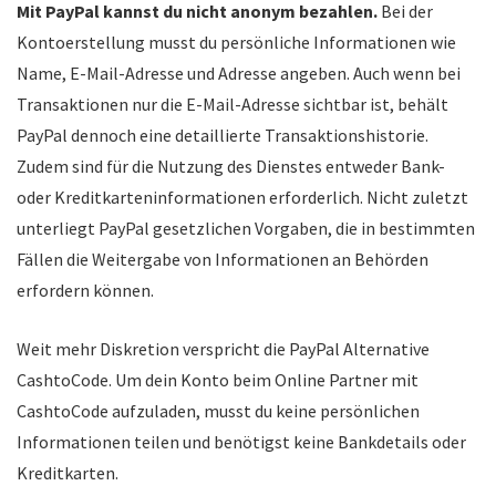
Mit PayPal kannst du nicht anonym bezahlen.
Bei der
Kontoerstellung musst du persönliche Informationen wie
Name, E-Mail-Adresse und Adresse angeben. Auch wenn bei
Transaktionen nur die E-Mail-Adresse sichtbar ist, behält
PayPal dennoch eine detaillierte Transaktionshistorie.
Zudem sind für die Nutzung des Dienstes entweder Bank-
oder Kreditkarteninformationen erforderlich. Nicht zuletzt
unterliegt PayPal gesetzlichen Vorgaben, die in bestimmten
Fällen die Weitergabe von Informationen an Behörden
erfordern können.
Weit mehr Diskretion verspricht die PayPal Alternative
CashtoCode. Um dein Konto beim Online Partner mit
CashtoCode aufzuladen, musst du keine persönlichen
Informationen teilen und benötigst keine Bankdetails oder
Kreditkarten.