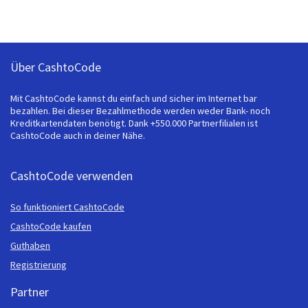
Über CashtoCode
Mit CashtoCode kannst du einfach und sicher im Internet bar
bezahlen. Bei dieser Bezahlmethode werden weder Bank- noch
Kreditkartendaten benötigt. Dank +550.000 Partnerfilialen ist
CashtoCode auch in deiner Nähe.
CashtoCode verwenden
So funktioniert CashtoCode
CashtoCode kaufen
Guthaben
Registrierung
Partner