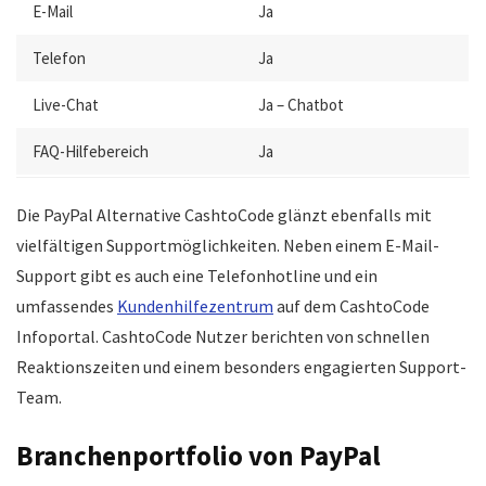
E-Mail
Ja
Telefon
Ja
Live-Chat
Ja – Chatbot
FAQ-Hilfebereich
Ja
Die PayPal Alternative CashtoCode glänzt ebenfalls mit
vielfältigen Supportmöglichkeiten. Neben einem E-Mail-
Support gibt es auch eine Telefonhotline und ein
umfassendes
Kundenhilfezentrum
auf dem CashtoCode
Infoportal. CashtoCode Nutzer berichten von schnellen
Reaktionszeiten und einem besonders engagierten Support-
Team.
Branchenportfolio von PayPal