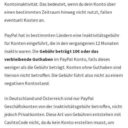
Kontoinaktivität. Das bedeutet, wenn du dein Konto über
einen bestimmten Zeitraum hinweg nicht nutzt, fallen
eventuell Kosten an.
PayPal hat in bestimmten Ländern eine Inaktivitätsgebühr
für Konten eingeführt, die in den vergangenen 12 Monaten
inaktiv waren. Die
Gebühr beträgt 10€ oder das
verbleibende Guthaben
im PayPal Konto, falls dieses
weniger als die Gebühr beträgt. Konten ohne Guthaben sind
hiervon nicht betroffen. Die Gebühr führt also nicht zu einem
negativen Kontostand.
In Deutschland und Österreich sind nur PayPal
Geschäftskonten von der Inaktivitätsgebühr betroffen, nicht
jedoch Privatkonten. Diese Art von Gebühren entstehen mit
CashtoCode nicht, da du kein Konto erstellen musst, um