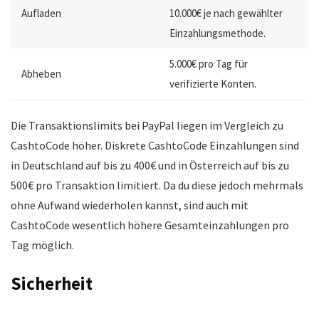
Aufladen
10.000€ je nach gewählter
Einzahlungsmethode.
5.000€ pro Tag für
Abheben
verifizierte Konten.
Die Transaktionslimits bei PayPal liegen im Vergleich zu
CashtoCode höher. Diskrete CashtoCode Einzahlungen sind
in Deutschland auf bis zu 400€ und in Österreich auf bis zu
500€ pro Transaktion limitiert. Da du diese jedoch mehrmals
ohne Aufwand wiederholen kannst, sind auch mit
CashtoCode wesentlich höhere Gesamteinzahlungen pro
Tag möglich.
Sicherheit