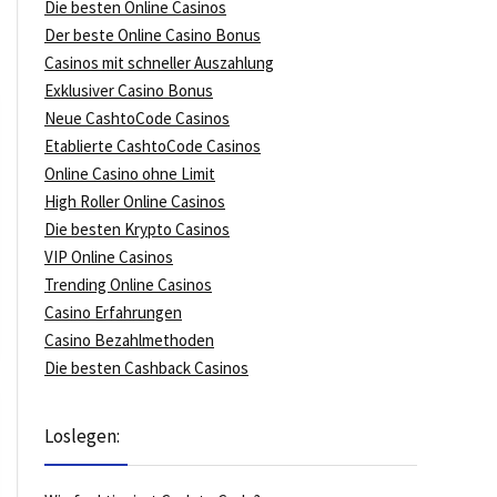
Die besten Online Casinos
Der beste Online Casino Bonus
Casinos mit schneller Auszahlung
Exklusiver Casino Bonus
Neue CashtoCode Casinos
Etablierte CashtoCode Casinos
Online Casino ohne Limit
High Roller Online Casinos
Die besten Krypto Casinos
VIP Online Casinos
Trending Online Casinos
Casino Erfahrungen
Casino Bezahlmethoden
Die besten Cashback Casinos
Loslegen: