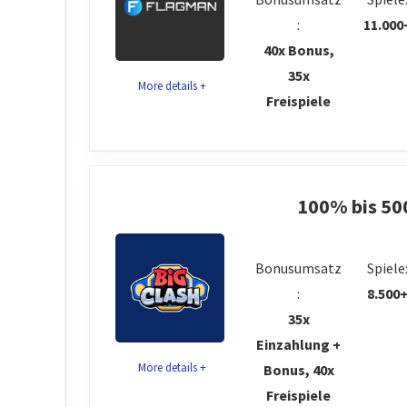
auch unterhaltsam. Auch mobil funktioniert d
:
11.000
Spinbara außerdem mit einer breiten Auswahl 
40x Bonus,
Kryptowährungen. Weniger überzeugend ist die
35x
More details +
offen, wie man aufsteigen kann und welche Vort
Freispiele
Spiele
8.7
PROS:
Expertenmeinung
Sicherheit
7.4
Über
100% bis 500
Flagman Casino überzeugt mit einer sehr große
Live-Tis
Casino Bonus
7.5
strukturierten VIP Programm. Besonders aktive
Krea
Auszahlungslimits und regelmäßigen Aktionen. 
Bonusumsatz
Spiele
Kundenservice
8.3
Maskott
kurze Fristen eine konsequente Nutzung. Positi
:
8.500
Bonu
Bezahlmethoden
8.3
Kryptowährungen sowie die mobilen Apps für And
35x
Aktionen
Einzahlung +
Kryp
More details +
Bonus, 40x
Spiele
9.1
PROS:
Mode
Freispiele