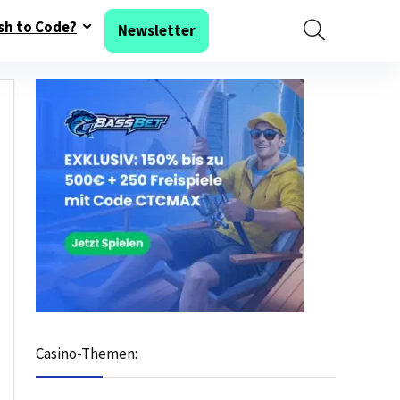
sh to Code?
Newsletter
Casino-Themen: