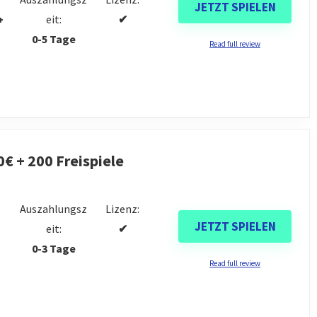
JETZT SPIELEN
as Casino reibungslos, ganz ohne App-Zwang. Punkten kann
+
eit:
✔
an Ein- und Auszahlungsmethoden, darunter viele
0-5 Tage
Read full review
 fehlende Transparenz beim VIP-Programm, hier bleibt
eile genau winken.
CONS:
 7,000 Slots und 300+
VIP-Programm wenig
€ + 200 Freispiele
n Spielauswahl, einem starken Live Casino und einem klar
che
transparent
 Spieler profitieren von Cashback, steigenden
tives Casino-Thema mit
Geringe Auszahlungslimits für
Die Bonusangebote sind attraktiv, erfordern aber durch
:
Auszahlungsz
Lizenz:
chen
Nicht-VIPs
JETZT SPIELEN
v sind die flexiblen Zahlungsmethoden inklusive
+
eit:
✔
skrabbe & tägliche
Keine native App für
roid und iOS, die direkt über die Webseite verfügbar sind.
0-3 Tage
Android/iOS
Read full review
to-Zahlungen möglich
CONS:
rne, mobilfreundliche