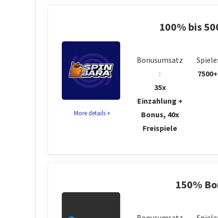
Expertenmeinung
diversen
Kundenservice
8.1
100% bis 500
Sich
Das Nomini Casino ist ein spannendes Online Ca
Bezahlmethoden
9.2
Schn
ein solider Konkurrent für andere Online Casino
Kryptow
aus denen du wählen kannst. Diese Spiele wurd
Bonusumsatz
Spiele
entwickelt.
Sehr
:
7500+
Nutzerzu
35x
Einzahlung +
Spiele
9
PROS:
More details +
Bonus, 40x
Sicherheit
9.2
Ries
Freispiele
Benu
Casino Bonus
7.7
Zahl
Kundenservice
8.7
Expertenmeinung
Bezahlm
150% Bon
Bezahlmethoden
9.1
Viel
Spinbara Casino überzeugt auf Anhieb mit sein
Live Cas
und einer klaren Struktur. Die Kombination au
Maskottchen und solider technischer Umsetzung
Bonusumsatz
Spiele