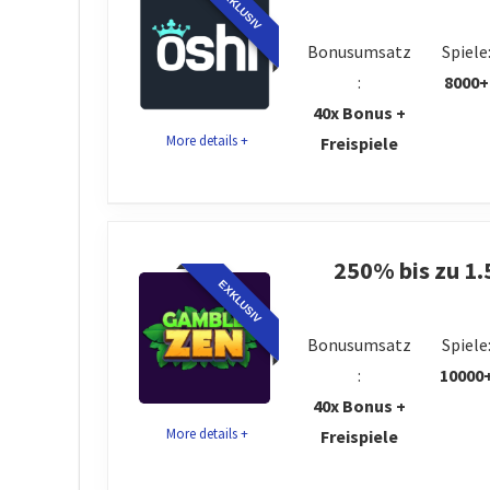
EXKLUSIV
Bezahlmethoden
7.7
Groß
Darüber hinaus können wir die lukrativen Bon
Games
Auch die Kompetenz des Kundenservice konnte u
Bonusumsatz
Spiele
Bezahlmethoden
8.3
jedoch bei den Auszahlungsmethoden erhofft.
Star
:
8000+
40x Bonus +
Viel
More details +
Freispiele
Spiele
9.3
Zahlung
PROS:
Schn
Sicherheit
7.5
Über
Expertenmeinung
Groß
Casino Bonus
7.7
250% bis zu 1.
Attr
Das Oshi Casino zeichnet sich durch einen exk
EXKLUSIV
Kundenservice
7.2
Top 
Bestandskunden, ein VIP-Programm sowie mehr a
Bezahlmethoden
8.5
vertrauenswürdigen Zahlungsmethoden und ein
Sich
Bonusumsatz
Spiele
als absolut vertrauenswürdig eingestuft. Die Ei
:
10000
Pluspunkt.
40x Bonus +
More details +
Freispiele
Spiele
9.1
PROS: