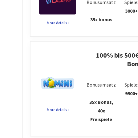
Spielauswahl samt attraktiven Bonusangeboten
Bonusumsatz
Spiele
Fehlen einer deutschen Übersetzung der Inhalt
:
3000+
für packende Spielerlebnisse.
35x bonus
More details +
Spiele
9.4
PROS:
Expertenmeinung
Sicherheit
10
Erfa
100% bis 500€ 
Das 7Bit Casino wurde im Jahr 2014 gegründet u
ausgeze
Bon
Casino Bonus
8.6
Online Casino, das ein ansprechendes Design hat
Schn
dunkel, mit einem Touch von 80er-Jahre. Wenn 
Kundenservice
8.4
Kein
voller interessanter Spiele und attraktivem VI
Bonusumsatz
Spiele
Bezahlmethoden
9.3
Sehr
dieser Plattform nicht verpassen.
:
9500+
Abwe
35x Bonus,
More details +
Spielaus
40x
Spiele
9.1
PROS:
Freispiele
Casi
Sicherheit
9.5
Mass
Auszeic
Attr
Casino Bonus
8.2