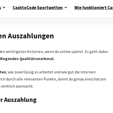
s
CashtoCode Sportwetten
Wie funktioniert Ca
len Auszahlungen
en wichtigsten Kriterien, wenn du online spielst. Es geht dabei
dlegendes Qualitätsmerkmal.
ten
, wie zuverlässig es arbeitet und wie gut die internen
hlich durch alle relevanten Punkte, damit du genau einschätzen
 wirklich ausmacht.
er Auszahlung