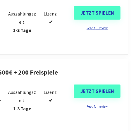
Aufstiegsregeln
e Spielauswahl mit 8.500+
usaktionen für Neukunden und Bestandskunden hervorheben.
Auszahlungslimits niedrig ohne
JETZT SPIELEN
ns überzeugen. Mehr Auswahl und Vielfalt hätten wir uns
:
Auszahlungsz
Lizenz:
VIP-Status
ke Live-Casino Sektion
eit:
✔
Read full review
1-3 Tage
e Krypto-
smethoden
CONS:
elle Auszahlungen
 10.000 Casino Spiele
Geringe Auszahlungslimits
er Live Casino Bereich
Unklare VIP-Bedingungen
500€ + 200 Freispiele
aktiver Willkommensbonus
lusiven Willkommensbonus, attraktive Angebote für
Kundensupport
ls 8.000 Spiele aus. Aufgrund einer gültigen Lizenz,
JETZT SPIELEN
em zuverlässigen Kundensupport haben wir den Anbieter
ere Bezahlmethoden
:
Auszahlungsz
Lizenz:
nführung einer Live Casino Aktion wäre ein weiterer
+
eit:
✔
Read full review
1-3 Tage
CONS: