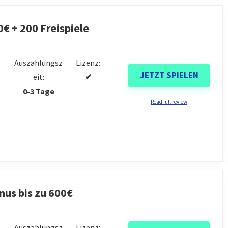
 Preisen
Auszahlungslimit pro Monat
€ + 200 Freispiele
könnte höher liegen
ere Einzahlungen
sino, das im Jahr 2019 gegründet wurde. Diese Plattform ist
elle Auszahlungen mit
s aufgrund ihrer umfangreichen Liste von über 9.500 Spielen,
ährungen
en von den erfolgreichsten Anbietern auf dem Markt
:
Auszahlungsz
Lizenz:
JETZT SPIELEN
 hohe
eit:
✔
friedenheit
0-3 Tage
Read full review
CONS:
ige Auswahl an Spielen
Auszahlungslimit könnte höher
sein
tzerfreundliche Plattform
Keine App für Android oder iOS
reiche sichere
ethoden
us bis zu 600€
fältige Aktionen, auch für
em sympathischen Auftritt, einem riesigen Slot-Angebot
ino
s modern gestaltetem Design – inklusive Capybara-
 macht das Spielen hier nicht nur unkompliziert, sondern
:
Auszahlungsz
Lizenz: