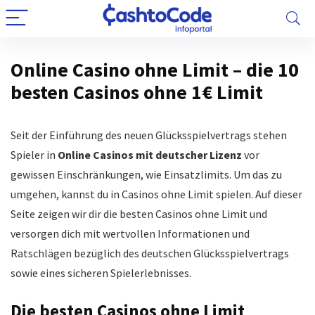
Online Casino ohne Limit – die 10
besten Casinos ohne 1€ Limit
Seit der Einführung des neuen Glücksspielvertrags stehen
Spieler in
Online Casinos mit deutscher Lizenz
vor
gewissen Einschränkungen, wie Einsatzlimits. Um das zu
umgehen, kannst du in Casinos ohne Limit spielen. Auf dieser
Seite zeigen wir dir die besten Casinos ohne Limit und
versorgen dich mit wertvollen Informationen und
Ratschlägen bezüglich des deutschen Glücksspielvertrags
sowie eines sicheren Spielerlebnisses.
Die besten Casinos ohne Limit