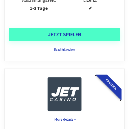
Auszahlungszeit:
Lizenz:
Casino Bonus
1-3 Tage
✔
7.5
Kundenservice
8.8
Bezahlmethoden
9.2
JETZT SPIELEN
Read full review
PROS:
Expertenmeinung
Innovative Spielplattform mit coolem Konzept
EXKLUSIV
Das Dolly Casino überzeugt durch eine Vielzahl an
Attraktive Bonusangebote
Spielen, ein beeindruckendes Live Casino und eine
Strukturierte Spielsammlungen
nutzerfreundliche mobile Plattform. Die von Rabidi
N.V betriebene Plattform stellt zahlreiche
Viele Bezahlmethoden
Bezahlmethoden für sichere Einzahlungen und
Kryptofreundliche Plattform
More details +
schnelle Auszahlungen bereit. Allerdings sind die