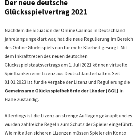
Der neue deutsche
Glücksspielvertrag 2021
Nachdem die Situation der Online Casinos in Deutschland
jahrelang ungeklärt war, hat die neue Regulierung im Bereich
des Online Glücksspiels nun für mehr Klarheit gesorgt. Mit
dem Inkrafttreten des neuen deutschen
Glücksspielstaatsvertrags am 1. Juli 2021 können virtuelle
Spielbanken eine Lizenz aus Deutschland erhalten. Seit
01.01.2023 ist für die Vergabe der Lizenz und Regulierung die
Gemeinsame Glücksspielbehörde der Länder (GGL)
in
Halle zuständig.
Allerdings ist die Lizenz an strenge Auflagen geknüpft und es
wurden zahlreiche Regeln zum Schutz der Spieler eingeführt.
Wie mit allen sicheren Lizenzen müssen Spieler ein Konto