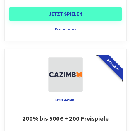
Bezahlmethoden
8.5
JETZT SPIELEN
Read full review
PROS:
Expertenmeinung
Über 10.000 Casino Spiele
Großer Live Casino Bereich
EXKLUSIV
Das Need for Spin Casino überzeugt nicht nur durch
Attraktiver Willkommensbonus
eine enorme Auswahl von über 8.000 Spielen, sondern
auch durch ein exzellentes Live Casino, ein
Top Kundensupport
interessantes Bonusprogramm und einen
Sichere Bezahlmethoden
erstklassigen VIP-Club. Kleine Abzüge gab es von uns
More details +
im Test aufgrund der anspruchsvollen
Bonusbedingungen und verhältnismäßig niedrigen
200% bis 500€ + 200 Freispiele
Auszahlungslimits.
CONS: