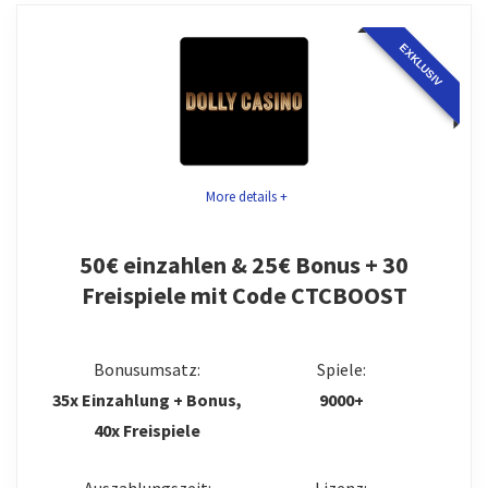
Expertenmeinung
Sportwetten verfügbar
EXKLUSIV
Das MyEmpire Casino bringt frischen Wind auf den
zahlreiche Turniere
Casinomarkt mit einem innovativen Konzept und
sichere Bezahlmethoden
Design. Die Plattform wirkt modern, bleibt dabei
aber übersichtlich und funktional. Mit über 12.000
Spielen, starken Softwarepartnern und einer breiten
CONS:
More details +
Auswahl an Zahlungsmethoden positioniert sich
Keine Support-Hotline
MyEmpire früh als ernstzunehmender Anbieter.
50€ einzahlen & 25€ Bonus + 30
Keine native App
Positiv fallen die vielen laufenden Promotions und
Freispiele mit Code CTCBOOST
das strukturierte Bonussystem auf. Einschränkungen
gibt es bei den Auszahlungslimits, die vor allem für
High Roller schnell relevant werden können.
Bonusumsatz:
Spiele:
35x Einzahlung + Bonus,
9000+
Spiele
9.2
40x Freispiele
Sicherheit
8.6