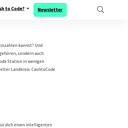
sh to Code?
Newsletter
einzahlen kannst? Und
 gehören, sondern auch
Code Station in wenigen
delter Landkreis: CashtoCode
ür dich einen intelligenten