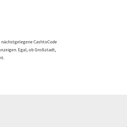
ine nächstgelegene CashtoCode
 anzeigen. Egal, ob Großstadt,
nt.