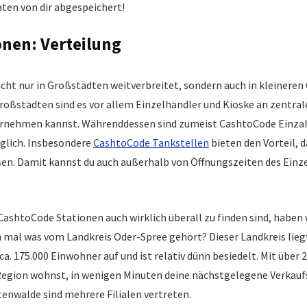
ten von dir abgespeichert!
nen: Verteilung
cht nur in Großstädten weitverbreitet, sondern auch in kleinere
Großstädten sind es vor allem Einzelhändler und Kioske an zentral
rnehmen kannst. Währenddessen sind zumeist CashtoCode Einzah
glich. Insbesondere
CashtoCode Tankstellen
bieten den Vorteil, d
sen. Damit kannst du auch außerhalb von Öffnungszeiten des Ein
ashtoCode Stationen auch wirklich überall zu finden sind, haben wi
 mal was vom Landkreis Oder-Spree gehört? Dieser Landkreis lieg
ca. 175.000 Einwohner auf und ist relativ dünn besiedelt. Mit übe
 Region wohnst, in wenigen Minuten deine nächstgelegene Verkaufs
tenwalde sind mehrere Filialen vertreten.