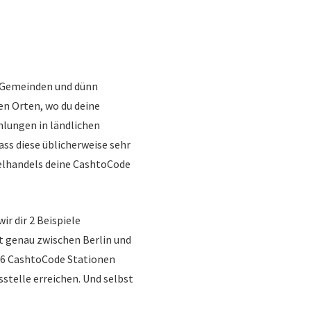
n Gemeinden und dünn
en Orten, wo du deine
lungen in ländlichen
ass diese üblicherweise sehr
zelhandels deine CashtoCode
r dir 2 Beispiele
t genau zwischen Berlin und
r 26 CashtoCode Stationen
stelle erreichen. Und selbst