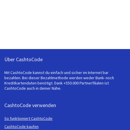
Über CashtoCode
Mit CashtoCode kannst du einfach und sicher im Internet bar
bezahlen. Bei dieser Bezahlmethode werden weder Bank- noch
Kreditkartendaten benötigt. Dank +550.000 Partnerfilialen ist
CashtoCode auch in deiner Nähe.
CashtoCode verwenden
So funktioniert CashtoCode
CashtoCode kaufen