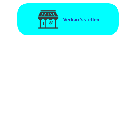
Verkaufsstellen