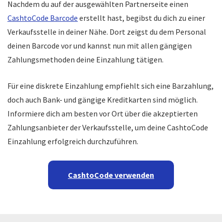
Nachdem du auf der ausgewählten Partnerseite einen
CashtoCode Barcode
erstellt hast, begibst du dich zu einer
Verkaufsstelle in deiner Nähe. Dort zeigst du dem Personal
deinen Barcode vor und kannst nun mit allen gängigen
Zahlungsmethoden deine Einzahlung tätigen.
Für eine diskrete Einzahlung empfiehlt sich eine Barzahlung,
doch auch Bank- und gängige Kreditkarten sind möglich.
Informiere dich am besten vor Ort über die akzeptierten
Zahlungsanbieter der Verkaufsstelle, um deine CashtoCode
Einzahlung erfolgreich durchzuführen.
CashtoCode verwenden