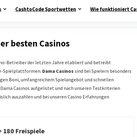
s
CashtoCode Sportwetten
Wie funktioniert Ca
er besten Casinos
no-Betreiber der letzten Jahre etabliert und betreibt
ne-Spielplattformen.
Dama Casinos
sind bei Spielern besonders
ügigen Boni, umfangreichem Spielangebot und schnellen
n Dama Casinos aufgelistet und nach unseren Testkriterien
eislich auszahlen und bei unseren Casino Erfahrungen
+ 180 Freispiele