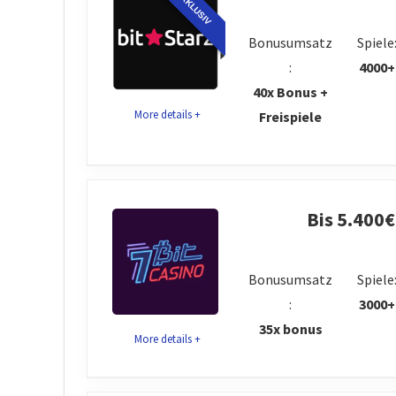
EXKLUSIV
Bonusumsatz
Spiele
:
4000+
40x Bonus +
More details +
Freispiele
Expertenmeinung
Bis 5.400€
Seit seiner Gründung 2014 hat sich BitStarz zu 
seinen raschen Auszahlungen, einer umfassen
Spielauswahl samt attraktiven Bonusangeboten
Bonusumsatz
Spiele
Fehlen einer deutschen Übersetzung der Inhalt
:
3000+
für packende Spielerlebnisse.
35x bonus
More details +
Spiele
9.4
PROS: