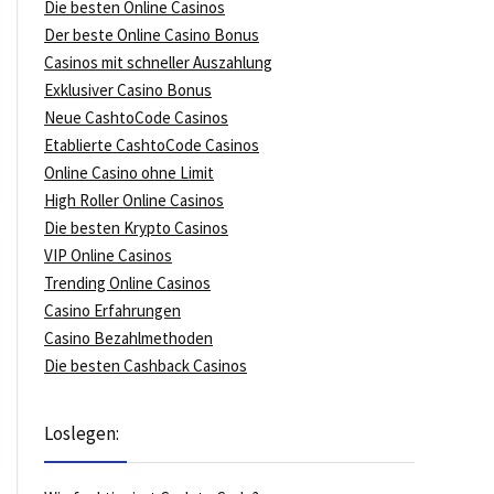
Die besten Online Casinos
Der beste Online Casino Bonus
Casinos mit schneller Auszahlung
Exklusiver Casino Bonus
Neue CashtoCode Casinos
Etablierte CashtoCode Casinos
Online Casino ohne Limit
High Roller Online Casinos
Die besten Krypto Casinos
VIP Online Casinos
Trending Online Casinos
Casino Erfahrungen
Casino Bezahlmethoden
Die besten Cashback Casinos
Loslegen: