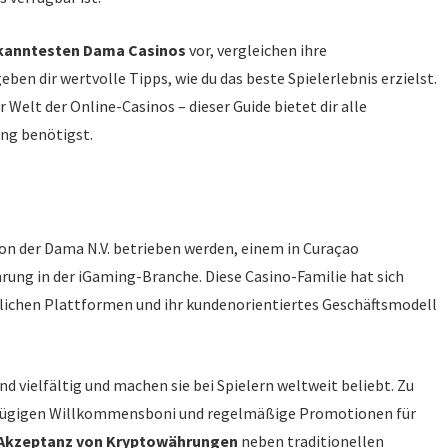
undensupport und der Funktionalität der Webseite. Es gibt
kanntesten Dama Casinos
vor, vergleichen ihre
en dir wertvolle Tipps, wie du das beste Spielerlebnis erzielst.
CONS:
r Welt der Online-Casinos – dieser Guide bietet dir alle
ung benötigst.
ker Willkommensbonus
keine Live Casino Aktionen
ere Reload Boni
keine Telefonhotline
ige Spielauswahl + Live
on der Dama N.V. betrieben werden, einem in Curaçao
no-App zum
ung in der iGaming-Branche. Diese Casino-Familie hat sich
laden
dlichen Plattformen und ihr kundenorientiertes Geschäftsmodell
ressive Jackpot-Slots
ere Bezahlmethoden
 vielfältig und machen sie bei Spielern weltweit beliebt. Zu
ßzügigen Willkommensboni und regelmäßige Promotionen für
Akzeptanz von Kryptowährungen
neben traditionellen