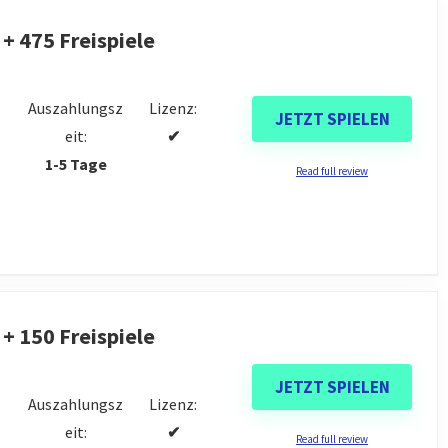
hrenes Casino mit
Webseite nicht auf Deutsch
 + 475 Freispiele
nd im Jahr 2019 neu gestaltet. Es handelt sich um ein
ichnetem Ruf
verfügbar
 und dich in die Casino-Action zieht. Die Webseite ist
elle Auszahlungen
Support nicht auf Deutsch
du auf der Suche nach einem kryptofreundlichen Casino
:
Auszahlungsz
Lizenz:
JETZT SPIELEN
verfügbar
e Auszahlungsgrenzen
P-Programm bist, solltest du unsere ausführliche Analyse
eit:
✔
keine Live Casino Aktionen
 gutes Kryptocasino
1-5 Tage
Read full review
chslungsreiche
wahl
CONS:
no hat einige
iver Willkommensbonus
Liste der Aktionen könnte
hnungen gewonnen
umfangreicher sein
aktives VIP-Programm mit
 + 150 Freispiele
 Preisen
Auszahlungslimit pro Monat
Auswahl an unterschiedlichen Spielmöglichkeiten und bietet
könnte höher liegen
ere Einzahlungen
ndskunden. Die Plattform wird von Dama N.V. betrieben und
JETZT SPIELEN
elle Auszahlungen mit
Beachte allerdings, dass Auszahlungen der Gewinner auf dein
:
Auszahlungsz
Lizenz:
ährungen
ich sind.
eit:
✔
Read full review