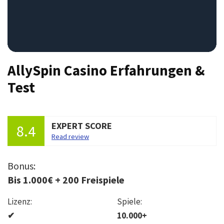
AllySpin Casino Erfahrungen &
Test
EXPERT SCORE
8.4
Read review
Bonus:
Bis 1.000€ + 200 Freispiele
Lizenz:
Spiele:
✔
10.000+