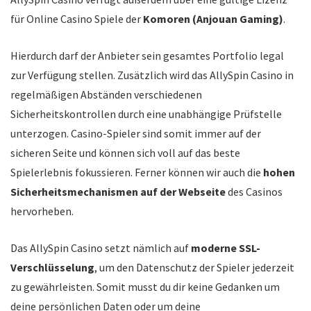
für Online Casino Spiele der
Komoren (Anjouan Gaming)
.
Hierdurch darf der Anbieter sein gesamtes Portfolio legal
zur Verfügung stellen. Zusätzlich wird das AllySpin Casino in
regelmäßigen Abständen verschiedenen
Sicherheitskontrollen durch eine unabhängige Prüfstelle
unterzogen. Casino-Spieler sind somit immer auf der
sicheren Seite und können sich voll auf das beste
Spielerlebnis fokussieren. Ferner können wir auch die
hohen
Sicherheitsmechanismen auf der Webseite
des Casinos
hervorheben.
Das AllySpin Casino setzt nämlich auf
moderne SSL-
Verschlüsselung
, um den Datenschutz der Spieler jederzeit
zu gewährleisten. Somit musst du dir keine Gedanken um
deine persönlichen Daten oder um deine