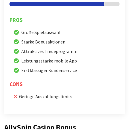
PROS
Große Spielauswahl
Starke Bonusaktionen
Attraktives Treueprogramm
Leistungsstarke mobile App
Erstklassiger Kundenservice
CONS
Geringe Auszahlungslimits
AllySpin Casino Bonus