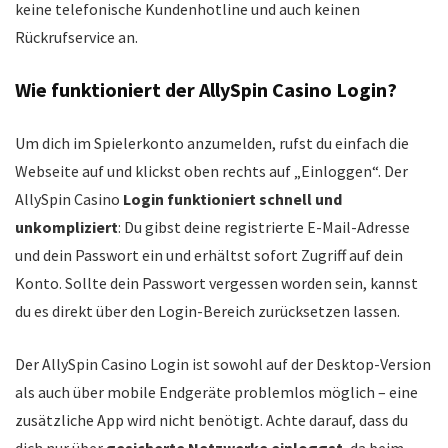
keine telefonische Kundenhotline und auch keinen
Rückrufservice an.
Wie funktioniert der AllySpin Casino Login?
Um dich im Spielerkonto anzumelden, rufst du einfach die
Webseite auf und klickst oben rechts auf „Einloggen“. Der
AllySpin Casino
Login funktioniert schnell und
unkompliziert
: Du gibst deine registrierte E-Mail-Adresse
und dein Passwort ein und erhältst sofort Zugriff auf dein
Konto. Sollte dein Passwort vergessen worden sein, kannst
du es direkt über den Login-Bereich zurücksetzen lassen.
Der AllySpin Casino Login ist sowohl auf der Desktop-Version
als auch über mobile Endgeräte problemlos möglich – eine
zusätzliche App wird nicht benötigt. Achte darauf, dass du