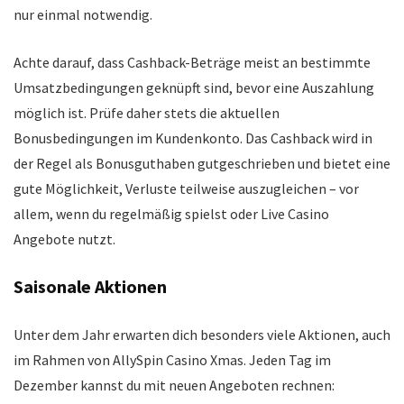
nur einmal notwendig.
Achte darauf, dass Cashback-Beträge meist an bestimmte
Umsatzbedingungen geknüpft sind, bevor eine Auszahlung
möglich ist. Prüfe daher stets die aktuellen
Bonusbedingungen im Kundenkonto. Das Cashback wird in
der Regel als Bonusguthaben gutgeschrieben und bietet eine
gute Möglichkeit, Verluste teilweise auszugleichen – vor
allem, wenn du regelmäßig spielst oder Live Casino
Angebote nutzt.
Saisonale Aktionen
Unter dem Jahr erwarten dich besonders viele Aktionen, auch
im Rahmen von AllySpin Casino Xmas. Jeden Tag im
Dezember kannst du mit neuen Angeboten rechnen: