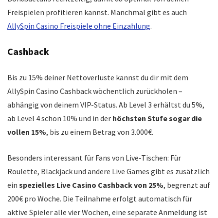
Freispielen profitieren kannst. Manchmal gibt es auch
AllySpin Casino Freispiele ohne Einzahlung
.
Cashback
Bis zu 15% deiner Nettoverluste kannst du dir mit dem
AllySpin Casino Cashback wöchentlich zurückholen –
abhängig von deinem VIP-Status. Ab Level 3 erhältst du 5%,
ab Level 4 schon 10% und in der
höchsten Stufe sogar die
vollen 15%
, bis zu einem Betrag von 3.000€.
Besonders interessant für Fans von Live-Tischen: Für
Roulette, Blackjack und andere Live Games gibt es zusätzlich
ein
spezielles Live Casino Cashback von 25%
, begrenzt auf
200€ pro Woche. Die Teilnahme erfolgt automatisch für
aktive Spieler alle vier Wochen, eine separate Anmeldung ist