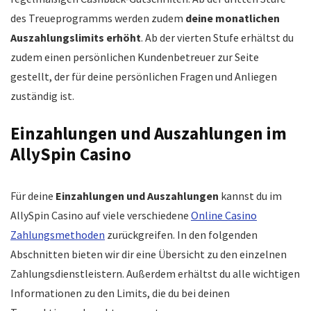
des Treueprogramms werden zudem
deine monatlichen
Auszahlungslimits erhöht
. Ab der vierten Stufe erhältst du
zudem einen persönlichen Kundenbetreuer zur Seite
gestellt, der für deine persönlichen Fragen und Anliegen
zuständig ist.
Einzahlungen und Auszahlungen im
AllySpin Casino
Für deine
Einzahlungen und Auszahlungen
kannst du im
AllySpin Casino auf viele verschiedene
Online Casino
Zahlungsmethoden
zurückgreifen. In den folgenden
Abschnitten bieten wir dir eine Übersicht zu den einzelnen
Zahlungsdienstleistern. Außerdem erhältst du alle wichtigen
Informationen zu den Limits, die du bei deinen