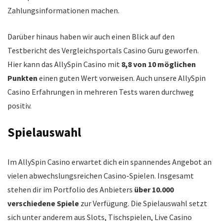
Zahlungsinformationen machen.
Darüber hinaus haben wir auch einen Blick auf den
Testbericht des Vergleichsportals Casino Guru geworfen.
Hier kann das AllySpin Casino mit
8,8 von 10 möglichen
Punkten
einen guten Wert vorweisen. Auch unsere AllySpin
Casino Erfahrungen in mehreren Tests waren durchweg
positiv.
Spielauswahl
Im AllySpin Casino erwartet dich ein spannendes Angebot an
vielen abwechslungsreichen Casino-Spielen. Insgesamt
stehen dir im Portfolio des Anbieters
über 10.000
verschiedene Spiele
zur Verfügung. Die Spielauswahl setzt
sich unter anderem aus Slots, Tischspielen, Live Casino