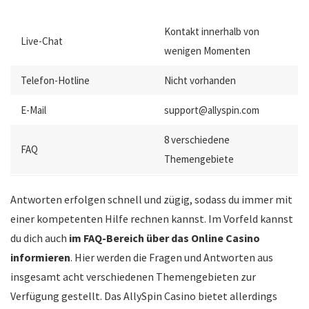
Kontakt innerhalb von
Live-Chat
wenigen Momenten
Telefon-Hotline
Nicht vorhanden
E-Mail
support@allyspin.com
8 verschiedene
FAQ
Themengebiete
Antworten erfolgen schnell und zügig, sodass du immer mit
einer kompetenten Hilfe rechnen kannst. Im Vorfeld kannst
du dich auch
im FAQ-Bereich über das Online Casino
informieren
. Hier werden die Fragen und Antworten aus
insgesamt acht verschiedenen Themengebieten zur
Verfügung gestellt. Das AllySpin Casino bietet allerdings