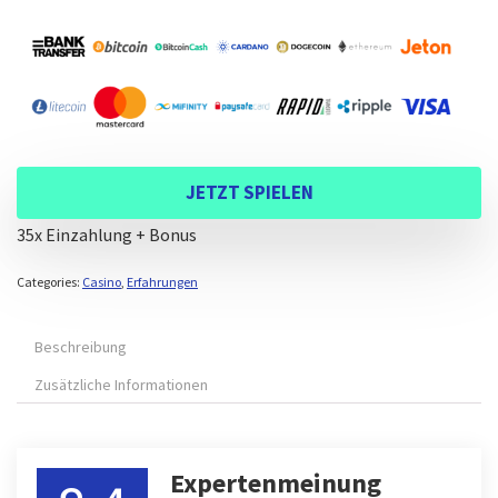
JETZT SPIELEN
35x Einzahlung + Bonus
Categories:
Casino
,
Erfahrungen
Beschreibung
Zusätzliche Informationen
Expertenmeinung