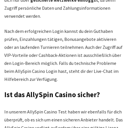
dich nur über
gesicherte Netzwerke einloggst
, da beim
Zugriff persönliche Daten und Zahlungsinformationen
verwendet werden.
Nach dem erfolgreichen Login kannst du dein Guthaben
prüfen, Einzahlungen tätigen, Bonusangebote aktivieren
oder an laufenden Turnieren teilnehmen. Auch der Zugriff auf
VIP-Vorteile oder Cashback-Aktionen ist ausschließlich über
den Login-Bereich möglich. Falls du technische Probleme
beim AllySpin Casino Login hast, steht dir der Live-Chat im
Hilfebereich zur Verfügung.
Ist das AllySpin Casino sicher?
In unserem AllySpin Casino Test haben wir ebenfalls für dich
überprüft, ob es sich um einen sicheren Anbieter handelt. Das
AllySpin Casino verfügt außerdem über eine gültige Lizenz