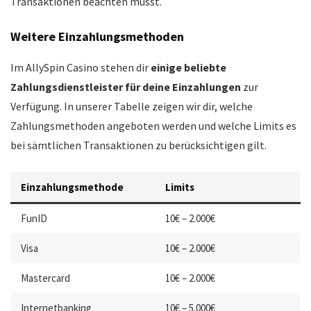
Transaktionen beachten musst.
Weitere Einzahlungsmethoden
Im AllySpin Casino stehen dir
einige beliebte
Zahlungsdienstleister für deine Einzahlungen
zur
Verfügung. In unserer Tabelle zeigen wir dir, welche
Zahlungsmethoden angeboten werden und welche Limits es
bei sämtlichen Transaktionen zu berücksichtigen gilt.
Einzahlungsmethode
Limits
FunID
10€ – 2.000€
Visa
10€ – 2.000€
Mastercard
10€ – 2.000€
Internetbanking
10€ – 5.000€