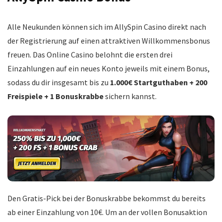
Alle Neukunden können sich im AllySpin Casino direkt nach
der Registrierung auf einen attraktiven Willkommensbonus
freuen. Das Online Casino belohnt die ersten drei
Einzahlungen auf ein neues Konto jeweils mit einem Bonus,
sodass du dir
insgesamt bis zu
1.000€ Startguthaben
+ 200
Freispiele + 1 Bonuskrabbe
sichern kannst.
Den Gratis-Pick bei der Bonuskrabbe bekommst du bereits
ab einer Einzahlung von 10€. Um an der vollen Bonusaktion