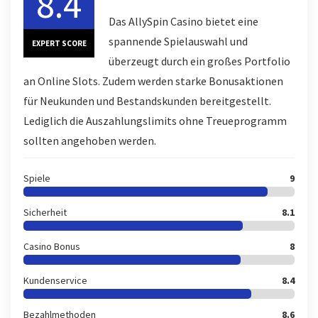
8.4
Das AllySpin Casino bietet eine
spannende Spielauswahl und
EXPERT SCORE
überzeugt durch ein großes Portfolio
an Online Slots. Zudem werden starke Bonusaktionen
für Neukunden und Bestandskunden bereitgestellt.
Lediglich die Auszahlungslimits ohne Treueprogramm
sollten angehoben werden.
Spiele
9
Sicherheit
8.1
Casino Bonus
8
Kundenservice
8.4
Bezahlmethoden
8.6