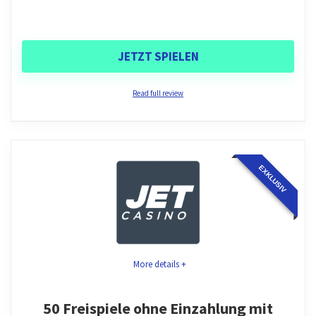
Kundenservice
7.7
Niedrige Auszahlungslimits für neue Nutzer
Bezahlmethoden
8.8
JETZT SPIELEN
Read full review
PROS:
Expertenmeinung
Viele verschiedene Online Slots
Live Casino Spiele von Evolution Gaming
EXKLUSIV
Das 5Gringos Casino präsentiert sich als
Starker Willkommensbonus
beeindruckende Plattform für Slot und Live Casino
Enthusiasten. Es gibt zahlreiche Bonusaktionen und
Leistungsstarke Mobile App
Anreize, die dein Spielerlebnis auf ein besonderes
Kompetenter Kundenservice
Level heben können. Allerdings wäre eine Anhebung
More details +
der Auszahlungslimits wünschenswert, um auch die
CONS:
Bedürfnisse von High Rollern stärker zu
50 Freispiele ohne Einzahlung mit
berücksichtigen.