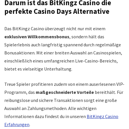
Darum ist das BitKingz Casino die
Das JET Casino glänzt durch ein ausgezeichnetes
Anbieter genießt einen guten Ruf
perfekte Casino Days Alternative
Willkommenspaket, ein Cashback-Programm,
24/7 Live-Chat Support
Turniere und einen VIP-Club. Im Test hat uns auch die
Sichere Zahlungsmethoden
Das BitKingz Casino überzeugt nicht nur mit einem
Spielauswahl gut gefallen, die mit über 6.000 Spielen
exklusiven Willkommensbonus
, sondern hält das
hervorsticht. Abgerundet wird das Angebot durch
Spielerlebnis auch langfristig spannend durch regelmäßige
einen zuverlässigen Kundensupport mit
CONS:
Bonusaktionen. Mit einer breiten Auswahl an Casinospielen,
Rückrufoption, einer nativen Casino App zum
einschließlich eines umfangreichen Live-Casino-Bereichs,
Auszahlungslimits könnten höher sein
Downloaden, sowie sicheren Ein- und
bietet es vielseitige Unterhaltung.
keine native Casino App
Auszahlungsmethoden. Leider gibt es keine Live
Casino Aktionen.
Treue Spieler profitieren zudem von einem auserlesenen VIP-
Programm, das
maßgeschneiderte Vorteile
bereithält. Für
Spiele
8.8
reibungslose und sichere Transaktionen sorgt eine große
Auswahl an Zahlungsmethoden. Alle wichtigen
Sicherheit
8.7
Informationen dazu findest du in unseren
BitKingz Casino
Casino Bonus
9.5
Erfahrungen
.