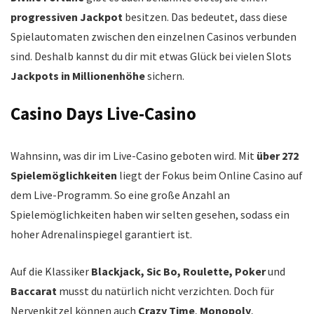
progressiven Jackpot
besitzen. Das bedeutet, dass diese
Spielautomaten zwischen den einzelnen Casinos verbunden
sind. Deshalb kannst du dir mit etwas Glück bei vielen Slots
Jackpots in Millionenhöhe
sichern.
Casino Days Live-Casino
Wahnsinn, was dir im Live-Casino geboten wird. Mit
über 272
Spielemöglichkeiten
liegt der Fokus beim Online Casino auf
dem Live-Programm. So eine große Anzahl an
Spielemöglichkeiten haben wir selten gesehen, sodass ein
hoher Adrenalinspiegel garantiert ist.
Auf die Klassiker
Blackjack, Sic Bo, Roulette, Poker
und
Baccarat
musst du natürlich nicht verzichten. Doch für
Nervenkitzel können auch
Crazy Time
,
Monopoly
,