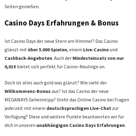
Seiten genießen.
Casino Days Erfahrungen & Bonus
Ist Casino Days der neue Stern am Himmel? Das Casino
glänzt mit
über 5.000 Spielen
, einem
Live-Casino
und
Cashback-Angeboten
. Auch der
Mindesteinsatz von nur
0,01€
bietet sich perfekt für Casino-Neulinge an.
Doch ist alles auch gold was glänzt? Wie sieht der
Willkommens-Bonus
aus? Ist das Casino der neue
MEGAWAYS Geheimtipp? Steht das Online Casino bei Fragen
jederzeit mit einem
deutschsprachigen Live-Chat
zur
Verfügung? Diese und weitere Punkte beantworten wir für
dich in unseren
unabhängigen Casino Days Erfahrungen
.