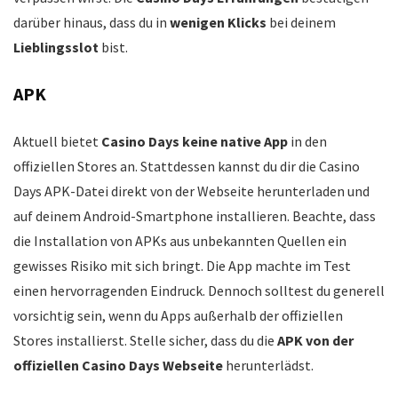
darüber hinaus, dass du in
wenigen Klicks
bei deinem
Lieblingsslot
bist.
APK
Aktuell bietet
Casino Days keine native App
in den
offiziellen Stores an. Stattdessen kannst du dir die Casino
Days APK-Datei direkt von der Webseite herunterladen und
auf deinem Android-Smartphone installieren. Beachte, dass
die Installation von APKs aus unbekannten Quellen ein
gewisses Risiko mit sich bringt. Die App machte im Test
einen hervorragenden Eindruck. Dennoch solltest du generell
vorsichtig sein, wenn du Apps außerhalb der offiziellen
Stores installierst. Stelle sicher, dass du die
APK von der
offiziellen Casino Days Webseite
herunterlädst.