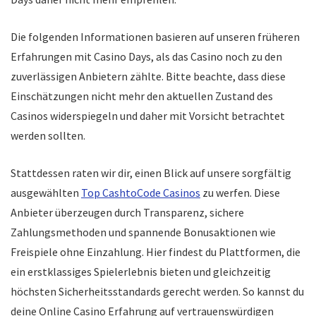
Die folgenden Informationen basieren auf unseren früheren
Erfahrungen mit Casino Days, als das Casino noch zu den
zuverlässigen Anbietern zählte. Bitte beachte, dass diese
Einschätzungen nicht mehr den aktuellen Zustand des
Casinos widerspiegeln und daher mit Vorsicht betrachtet
werden sollten.
Stattdessen raten wir dir, einen Blick auf unsere sorgfältig
ausgewählten
Top CashtoCode Casinos
zu werfen. Diese
Anbieter überzeugen durch Transparenz, sichere
Zahlungsmethoden und spannende Bonusaktionen wie
Freispiele ohne Einzahlung. Hier findest du Plattformen, die
ein erstklassiges Spielerlebnis bieten und gleichzeitig
höchsten Sicherheitsstandards gerecht werden. So kannst du
deine Online Casino Erfahrung auf vertrauenswürdigen