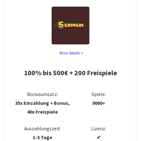
Das Hugo Casino begeistert durch eine attraktive
Spielauswahl und stellt neben Spielautomaten auch
PROS:
spannende Live Casino Spiele von
Entwicklungsstudios wie Evolution Gaming,
Solider Willkommensbonus
Pragmatic Play und Ezugi bereit. Auch der
Riesige Spielauswahl
More details +
Willkommensbonus in Kombination mit Freispielen
Viele Zahlungsarten inkl. Kryptowährungen
ist in jedem Fall zu empfehlen. Lediglich das Angebot
100% bis 500€ + 200 Freispiele
an Bonusaktionen für Bestandskunden fällt aktuell
Mobil einwandfrei nutzbar
noch zu gering aus.
24/7 Kundensupport in mehreren Sprachen
Bonusumsatz:
Spiele:
Regelmäßige Aktionen & Cashback
Spiele
8.9
35x Einzahlung + Bonus,
9000+
40x Freispiele
Sicherheit
8.3
CONS:
Casino Bonus
Auszahlungszeit:
Lizenz:
8.5
VIP-Stufen nicht transparent erklärt
1-3 Tage
✔