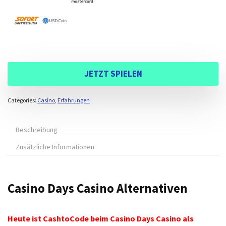
JETZT SPIELEN
Categories:
Casino
,
Erfahrungen
Beschreibung
Zusätzliche Informationen
Casino Days Casino Alternativen
Heute ist CashtoCode beim Casino Days Casino als