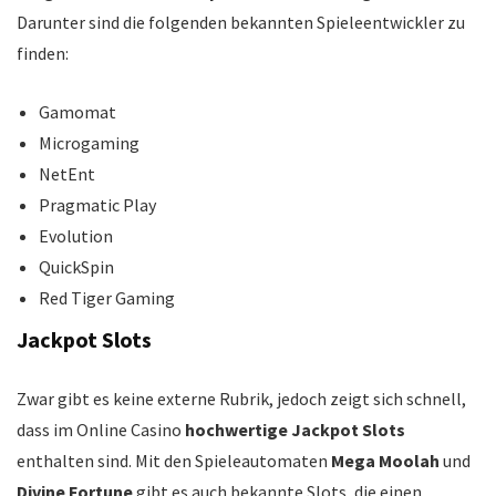
Darunter sind die folgenden bekannten Spieleentwickler zu
finden:
Gamomat
Microgaming
NetEnt
Pragmatic Play
Evolution
QuickSpin
Red Tiger Gaming
Jackpot Slots
Zwar gibt es keine externe Rubrik, jedoch zeigt sich schnell,
dass im Online Casino
hochwertige Jackpot Slots
enthalten sind. Mit den Spieleautomaten
Mega Moolah
und
Divine Fortune
gibt es auch bekannte Slots, die einen