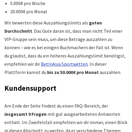
5.000€ pro Woche
20.000€ pro Monat
Wir bewerten diese Auszahlungslimits als
guten
Durchschnitt
. Das Gute daran ist, dass man nicht Teil einer
VIP-Gruppe sein muss, um diese Beträge auszahlen zu
können – wie es bei einigen Buchmachern der Fall ist. Wenn
du glaubst, dass du ein höheres Auszahlungslimit benötigst,
empfehlen wir dir
BetInAsia Sportwetten
. In dieser
Plattform kannst du
bis zu 50.000€ pro Monat
auszahlen.
Kundensupport
Am Ende der Seite findest du einen FAQ-Bereich, der
insgesamt 9 Fragen
mit gut ausgearbeiteten Antworten
enthält. Im Zweifelsfall empfehlen wir dir immer, einen Blick
in diesen Abschnitt zu werfen, da er verschiedene Themen