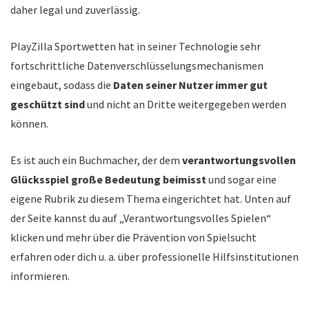
daher legal und zuverlässig.
PlayZilla Sportwetten hat in seiner Technologie sehr
fortschrittliche Datenverschlüsselungsmechanismen
eingebaut, sodass die
Daten seiner Nutzer immer gut
geschützt sind
und nicht an Dritte weitergegeben werden
können.
Es ist auch ein Buchmacher, der dem
verantwortungsvollen
Glücksspiel große Bedeutung beimisst
und sogar eine
eigene Rubrik zu diesem Thema eingerichtet hat. Unten auf
der Seite kannst du auf „Verantwortungsvolles Spielen“
klicken und mehr über die Prävention von Spielsucht
erfahren oder dich u. a. über professionelle Hilfsinstitutionen
informieren.