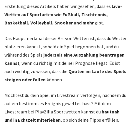
Erstellung dieses Artikels haben wir gesehen, dass es
Live-
Wetten auf Sportarten wie Fußball, Tischtennis,
Basketball, Volleyball, Snooker und mehr
gibt.
Das Hauptmerkmal dieser Art von Wetten ist, dass du Wetten
platzieren kannst, sobald ein Spiel begonnen hat, und du
während des Spiels
jederzeit eine Auszahlung beantragen
kannst
, wenn du richtig mit deiner Prognose liegst. Es ist
auch wichtig zu wissen, dass die
Quoten im Laufe des Spiels
steigen oder fallen
können.
Möchtest du dein Spiel im Livestream verfolgen, nachdem du
auf ein bestimmtes Ereignis gewettet hast? Mit dem
Livestream bei PlayZilla Sportwetten kannst du
hautnah
und in Echtzeit miterleben
, ob sich deine Tipps erfüllen.