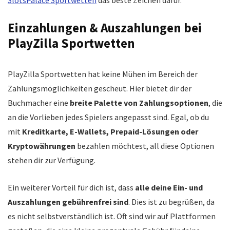
Einzahlungen & Auszahlungen bei
PlayZilla Sportwetten
PlayZilla Sportwetten hat keine Mühen im Bereich der
Zahlungsmöglichkeiten gescheut. Hier bietet dir der
Buchmacher eine
breite Palette von Zahlungsoptionen
, die
an die Vorlieben jedes Spielers angepasst sind. Egal, ob du
mit
Kreditkarte, E-Wallets, Prepaid-Lösungen oder
Kryptowährungen
bezahlen möchtest, all diese Optionen
stehen dir zur Verfügung.
Ein weiterer Vorteil für dich ist, dass
alle deine Ein- und
Auszahlungen gebührenfrei sind
. Dies ist zu begrüßen, da
es nicht selbstverständlich ist. Oft sind wir auf Plattformen