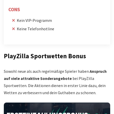
CONS
Kein VIP-Programm
Keine Telefonhotline
PlayZilla Sportwetten Bonus
Sowohl neue als auch regelmäßige Spieler haben
Anspruch
auf viele attraktive Sonderangebote
bei PlayZilla
Sportwetten. Die Aktionen dienen in erster Linie dazu, dein
Wetten zu verbessern und dein Guthaben zu schonen.