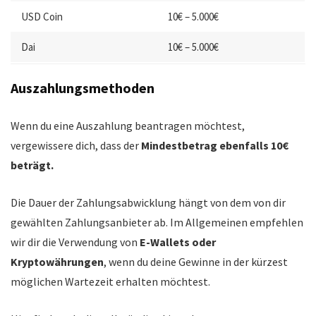
USD Coin
10€ – 5.000€
Dai
10€ – 5.000€
Auszahlungsmethoden
Wenn du eine Auszahlung beantragen möchtest,
vergewissere dich, dass der
Mindestbetrag ebenfalls 10€
beträgt.
Die Dauer der Zahlungsabwicklung hängt von dem von dir
gewählten Zahlungsanbieter ab. Im Allgemeinen empfehlen
wir dir die Verwendung von
E-Wallets oder
Kryptowährungen
, wenn du deine Gewinne in der kürzest
möglichen Wartezeit erhalten möchtest.