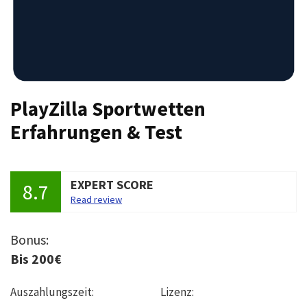
PlayZilla Sportwetten
Erfahrungen & Test
EXPERT SCORE
8.7
Read review
Bonus:
Bis 200€
Auszahlungszeit:
Lizenz: