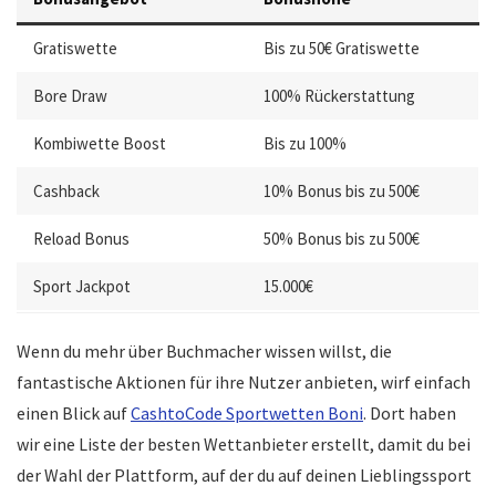
Gratiswette
Bis zu 50€ Gratiswette
Bore Draw
100% Rückerstattung
Kombiwette Boost
Bis zu 100%
Cashback
10% Bonus bis zu 500€
Reload Bonus
50% Bonus bis zu 500€
Sport Jackpot
15.000€
Wenn du mehr über Buchmacher wissen willst, die
fantastische Aktionen für ihre Nutzer anbieten, wirf einfach
einen Blick auf
CashtoCode Sportwetten Boni
. Dort haben
wir eine Liste der besten Wettanbieter erstellt, damit du bei
der Wahl der Plattform, auf der du auf deinen Lieblingssport