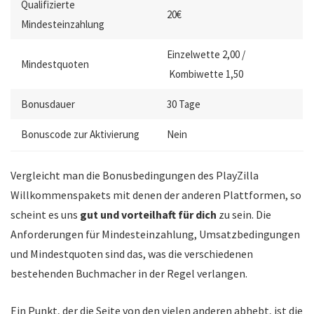
Qualifizierte
20€
Mindesteinzahlung
Einzelwette 2,00 /
Mindestquoten
Kombiwette 1,50
Bonusdauer
30 Tage
Bonuscode zur Aktivierung
Nein
Vergleicht man die Bonusbedingungen des PlayZilla
Willkommenspakets mit denen der anderen Plattformen, so
scheint es uns
gut und vorteilhaft für dich
zu sein. Die
Anforderungen für Mindesteinzahlung, Umsatzbedingungen
und Mindestquoten sind das, was die verschiedenen
bestehenden Buchmacher in der Regel verlangen.
Ein Punkt, der die Seite von den vielen anderen abhebt, ist die