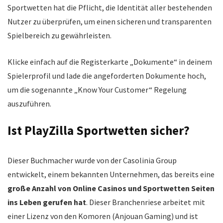
Sportwetten hat die Pflicht, die Identität aller bestehenden
Nutzer zu überprüfen, um einen sicheren und transparenten
Spielbereich zu gewährleisten.
Klicke einfach auf die Registerkarte „Dokumente“ in deinem
Spielerprofil und lade die angeforderten Dokumente hoch,
um die sogenannte „Know Your Customer“ Regelung
auszuführen.
Ist PlayZilla Sportwetten sicher?
Dieser Buchmacher wurde von der Casolinia Group
entwickelt, einem bekannten Unternehmen, das bereits eine
große Anzahl von Online Casinos und Sportwetten Seiten
ins Leben gerufen hat
. Dieser Branchenriese arbeitet mit
einer Lizenz von den Komoren (Anjouan Gaming) und ist