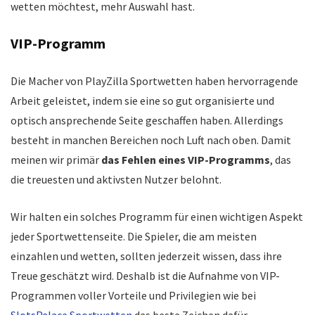
wetten möchtest, mehr Auswahl hast.
VIP-Programm
Die Macher von PlayZilla Sportwetten haben hervorragende
Arbeit geleistet, indem sie eine so gut organisierte und
optisch ansprechende Seite geschaffen haben. Allerdings
besteht in manchen Bereichen noch Luft nach oben. Damit
meinen wir primär
das Fehlen eines VIP-Programms
, das
die treuesten und aktivsten Nutzer belohnt.
Wir halten ein solches Programm für einen wichtigen Aspekt
jeder Sportwettenseite. Die Spieler, die am meisten
einzahlen und wetten, sollten jederzeit wissen, dass ihre
Treue geschätzt wird. Deshalb ist die Aufnahme von VIP-
Programmen voller Vorteile und Privilegien wie bei
SlotsPalace Sportwetten
das beste Zeichen dafür.