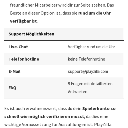
freundlicher Mitarbeiter wird dir zur Seite stehen. Das
Beste an dieser Option ist, dass sie
rund um die Uhr
verfügbar
ist.
Support Möglichkeiten
Live-Chat
Verfügbar rund um die Uhr
Telefonhotline
keine Telefonhotline
E-Mail
support@playzilla.com
9 Fragen mit detaillierten
FAQ
Antworten
Es ist auch erwähnenswert, dass du dein
Spielerkonto so
schnell wie möglich verifizieren musst
, da dies eine
wichtige Voraussetzung für Auszahlungen ist. PlayZilla