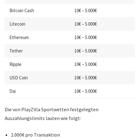
Bitcoin Cash
10€ – 5.000€
Litecoin
10€ – 5.000€
Ethereum
10€ – 5.000€
Tether
10€ – 5.000€
Ripple
10€ – 5.000€
USD Coin
10€ – 5.000€
Dai
10€ – 5.000€
Die von PlayZilla Sportwetten festgelegten
Auszahlungslimits lauten wie folgt:
1.000€ pro Transaktion