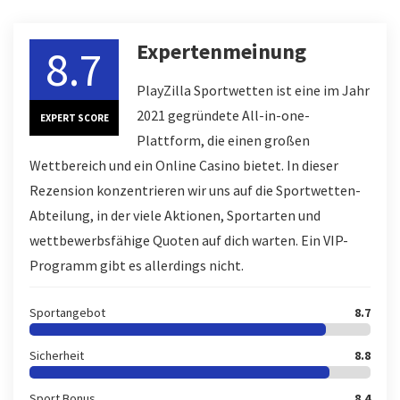
Expertenmeinung
8.7
PlayZilla Sportwetten ist eine im Jahr
2021 gegründete All-in-one-
EXPERT SCORE
Plattform, die einen großen
Wettbereich und ein Online Casino bietet. In dieser
Rezension konzentrieren wir uns auf die Sportwetten-
Abteilung, in der viele Aktionen, Sportarten und
wettbewerbsfähige Quoten auf dich warten. Ein VIP-
Programm gibt es allerdings nicht.
Sportangebot
8.7
Sicherheit
8.8
Sport Bonus
8.4