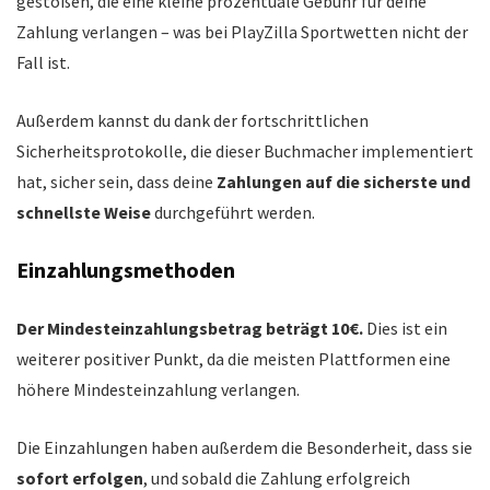
gestoßen, die eine kleine prozentuale Gebühr für deine
Zahlung verlangen – was bei PlayZilla Sportwetten nicht der
Fall ist.
Außerdem kannst du dank der fortschrittlichen
Sicherheitsprotokolle, die dieser Buchmacher implementiert
hat, sicher sein, dass deine
Zahlungen auf die sicherste und
schnellste Weise
durchgeführt werden.
Einzahlungsmethoden
Der Mindesteinzahlungsbetrag beträgt 10€.
Dies ist ein
weiterer positiver Punkt, da die meisten Plattformen eine
höhere Mindesteinzahlung verlangen.
Die Einzahlungen haben außerdem die Besonderheit, dass sie
sofort erfolgen
, und sobald die Zahlung erfolgreich