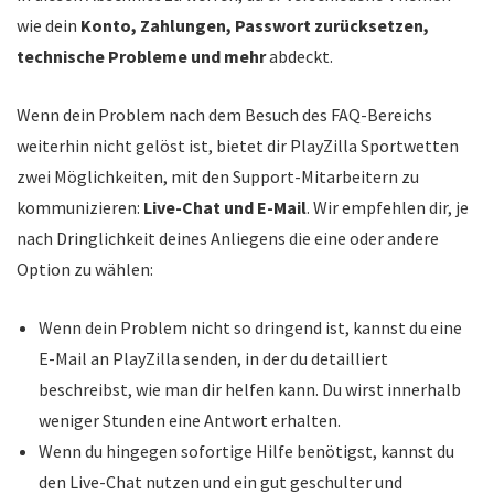
wie dein
Konto, Zahlungen, Passwort zurücksetzen,
technische Probleme und mehr
abdeckt.
Wenn dein Problem nach dem Besuch des FAQ-Bereichs
weiterhin nicht gelöst ist, bietet dir PlayZilla Sportwetten
zwei Möglichkeiten, mit den Support-Mitarbeitern zu
kommunizieren:
Live-Chat und E-Mail
. Wir empfehlen dir, je
nach Dringlichkeit deines Anliegens die eine oder andere
Option zu wählen:
Wenn dein Problem nicht so dringend ist, kannst du eine
E-Mail an PlayZilla senden, in der du detailliert
beschreibst, wie man dir helfen kann. Du wirst innerhalb
weniger Stunden eine Antwort erhalten.
Wenn du hingegen sofortige Hilfe benötigst, kannst du
den Live-Chat nutzen und ein gut geschulter und