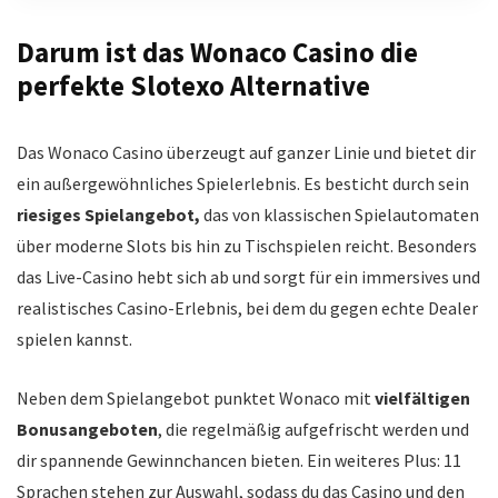
Viele Live Casino Aktionen
Expertenmeinung
Riesige Spielauswahl
Darum ist das Wonaco Casino die
Das JET Casino glänzt durch ein ausgezeichnetes
Anbieter genießt einen guten Ruf
perfekte Slotexo Alternative
Willkommenspaket, ein Cashback-Programm,
24/7 Live-Chat Support
Turniere und einen VIP-Club. Im Test hat uns auch die
Sichere Zahlungsmethoden
Das Wonaco Casino überzeugt auf ganzer Linie und bietet dir
Spielauswahl gut gefallen, die mit über 6.000 Spielen
ein außergewöhnliches Spielerlebnis. Es besticht durch sein
hervorsticht. Abgerundet wird das Angebot durch
riesiges Spielangebot,
das von klassischen Spielautomaten
einen zuverlässigen Kundensupport mit
CONS:
über moderne Slots bis hin zu Tischspielen reicht. Besonders
Rückrufoption, einer nativen Casino App zum
das Live-Casino hebt sich ab und sorgt für ein immersives und
Auszahlungslimits könnten höher sein
Downloaden, sowie sicheren Ein- und
realistisches Casino-Erlebnis, bei dem du gegen echte Dealer
keine native Casino App
Auszahlungsmethoden. Leider gibt es keine Live
spielen kannst.
Casino Aktionen.
Neben dem Spielangebot punktet Wonaco mit
vielfältigen
Spiele
8.8
Bonusangeboten
, die regelmäßig aufgefrischt werden und
dir spannende Gewinnchancen bieten. Ein weiteres Plus: 11
Sicherheit
8.7
Sprachen stehen zur Auswahl, sodass du das Casino und den