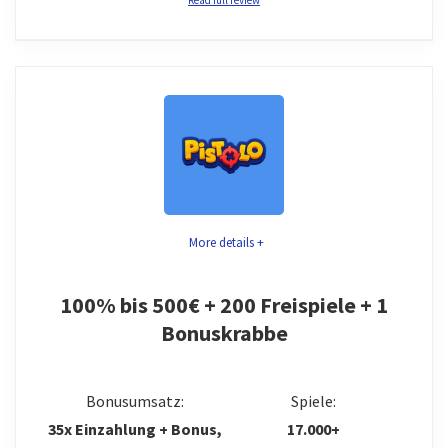
Read full review
Gute Bonusangebote
Expertenmeinung
Große Auswahl an Spielen
Web-App zum Herunterladen
Das BitKingz Casino beeindruckt mit einer Vielzahl
von Bonusangeboten, einem attraktiven VIP-
Anbieter genießt ausgezeichneten Ruf
Programm und einer beachtenswerte Auswahl von
deutschsprachiger Live-Chat
über 9.500 Spielen, einschließlich Live-Dealer-Games.
Top VIP-Programm
Wir konnten uns im Test von der Sicherheit und
More details +
Vertrauenswürdigkeit des Anbieters überzeugen und
hatten positive Erfahrungen mit dem
CONS:
100% bis 500€ + 200 Freispiele + 1
Kundensupport. Leider sind manche Teile der
Wenige Tischspiele
Bonuskrabbe
Webseite noch nicht vollständig auf Deutsch
Keine Live Casino Aktionen
übersetzt.
Niedrige Auszahlungslimits
Bonusumsatz:
Spiele:
Spiele
9.2
35x Einzahlung + Bonus,
17.000+