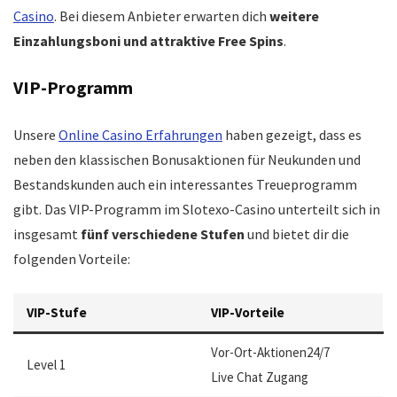
Casino
. Bei diesem Anbieter erwarten dich
weitere
Einzahlungsboni und attraktive Free Spins
.
VIP-Programm
Unsere
Online Casino Erfahrungen
haben gezeigt, dass es
neben den klassischen Bonusaktionen für Neukunden und
Bestandskunden auch ein interessantes Treueprogramm
gibt. Das VIP-Programm im Slotexo-Casino unterteilt sich in
insgesamt
fünf verschiedene Stufen
und bietet dir die
folgenden Vorteile:
VIP-Stufe
VIP-Vorteile
Vor-Ort-Aktionen24/7
Level 1
Live Chat Zugang