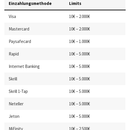
Einzahlungsmethode
Limits
Visa
10€ – 2.000€
Mastercard
10€ – 2.000€
Paysafecard
10€ – 1.000€
Rapid
10€ – 5.000€
Internet Banking
10€ – 5.000€
Skrill
10€ – 5.000€
Skrill 1-Tap
10€ – 5.000€
Neteller
10€ – 5.000€
Jeton
10€ – 5.000€
MiFinity
10€ – 2.500€