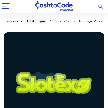
Startseite
Erfahrungen
Slotexo Casino Erfahrungen & Test