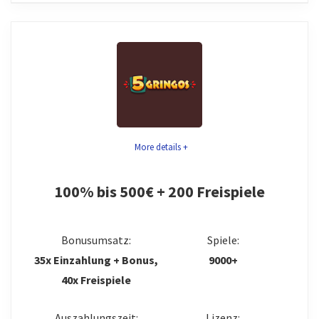
Bezahlmethoden
8.8
Expertenmeinung
Das Hugo Casino begeistert durch eine attraktive
Spielauswahl und stellt neben Spielautomaten auch
PROS:
spannende Live Casino Spiele von
Entwicklungsstudios wie Evolution Gaming,
Solider Willkommensbonus
Pragmatic Play und Ezugi bereit. Auch der
Riesige Spielauswahl
More details +
Willkommensbonus in Kombination mit Freispielen
Viele Zahlungsarten inkl. Kryptowährungen
ist in jedem Fall zu empfehlen. Lediglich das Angebot
100% bis 500€ + 200 Freispiele
an Bonusaktionen für Bestandskunden fällt aktuell
Mobil einwandfrei nutzbar
noch zu gering aus.
24/7 Kundensupport in mehreren Sprachen
Bonusumsatz:
Spiele:
Regelmäßige Aktionen & Cashback
Spiele
8.9
35x Einzahlung + Bonus,
9000+
40x Freispiele
Sicherheit
8.3
CONS:
Casino Bonus
Auszahlungszeit:
Lizenz:
8.5