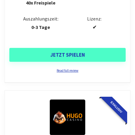
40x Freispiele
Sicherheit
8.8
Casino Bonus
Auszahlungszeit:
Lizenz:
9.9
0-3 Tage
✔
Kundenservice
8.9
Bezahlmethoden
9.3
JETZT SPIELEN
Read full review
PROS:
Expertenmeinung
Freispiele ohne Einzahlung
Exklusiver Willkommensbonus
EXKLUSIV
Pistolo Casino hat einen starken Start im Jahr 2025
Attraktive Bestandskundenangebote
hingelegt. Mit seiner riesigen Spielauswahl, flexiblen
Zahlungsmethoden und einer stabilen mobilen
Über 9.500 Spiele
Webseite überzeugt es in vielen Bereichen. Dass Ein-
Großes Live Casino