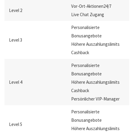
Vor-Ort-Aktionen24/7
Level 2
Live Chat Zugang
Personalisierte
Bonusangebote
Level 3
Höhere Auszahlungslimits
Cashback
Personalisierte
Bonusangebote
Level 4
Höhere Auszahlungslimits
Cashback
Persönlicher VIP-Manager
Personalisierte
Bonusangebote
Level 5
Höhere Auszahlungslimits