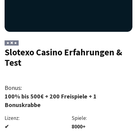
❌
Slotexo Casino Erfahrungen &
Test
Bonus:
100% bis 500€ + 200 Freispiele + 1
Bonuskrabbe
Lizenz:
Spiele:
✔
8000+