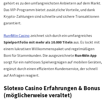
mobiles Casino + App zum Downloaden
gehört es zu den umfangreichsten Anbietern auf dem Markt.
Das VIP-Programm bietet zusätzliche Vorteile, und dank
Krypto-Zahlungen sind schnelle und sichere Transaktionen
CONS:
garantiert.
keine Live Casino Aktionen
Run4Win Casino
zeichnet sich durch ein umfangreiches
Spielportfolio mit mehr als 10.000 Titeln
aus. Es lockt mit
einem lukrativen Willkommenspaket und regelmäßigen
Boni für Stammkunden. Die ausgezeichnete
Run4Win App
sorgt für ein nahtloses Spielvergnügen auf mobilen Geräten,
ergänzt durch einen effizienten Kundenservice, der schnell
auf Anfragen reagiert.
Slotexo Casino Erfahrungen & Bonus
(möglicherweise veraltet)