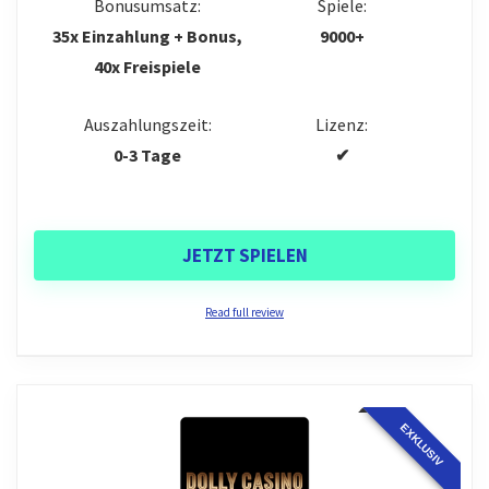
Bonusumsatz:
Spiele:
35x Einzahlung + Bonus,
9000+
40x Freispiele
Auszahlungszeit:
Lizenz:
0-3 Tage
✔
JETZT SPIELEN
Read full review
Expertenmeinung
EXKLUSIV
Das BassBet Casino überzeugt vor allem mit seiner
riesigen Spielauswahl und der modernen, mobil