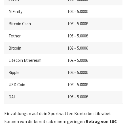
MiFinity
10€ – 5.000€
Bitcoin Cash
10€ – 5.000€
Tether
10€ – 5.000€
Bitcoin
10€ – 5.000€
Litecoin Ethereum
10€ – 5.000€
Ripple
10€ – 5.000€
USD Coin
10€ – 5.000€
DAI
10€ – 5.000€
Einzahlungen auf dein Sportwetten Konto bei Librabet
können von dir bereits ab einem geringen
Betrag von 10€