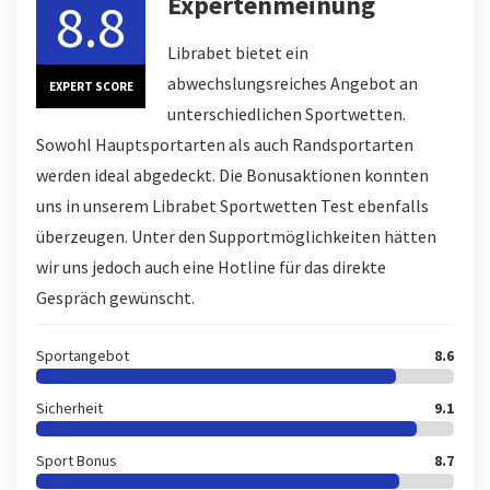
Expertenmeinung
8.8
Librabet bietet ein
abwechslungsreiches Angebot an
EXPERT SCORE
unterschiedlichen Sportwetten.
Sowohl Hauptsportarten als auch Randsportarten
werden ideal abgedeckt. Die Bonusaktionen konnten
uns in unserem Librabet Sportwetten Test ebenfalls
überzeugen. Unter den Supportmöglichkeiten hätten
wir uns jedoch auch eine Hotline für das direkte
Gespräch gewünscht.
Sportangebot
8.6
Sicherheit
9.1
Sport Bonus
8.7