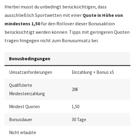
Hierbei musst du unbedingt berücksichtigen, dass
ausschließlich Sportwetten mit einer
Quote in Höhe von
mindestens 1,50
für den Rollover dieser Bonusaktion
berücksichtigt werden können. Tipps mit geringeren Quoten
tragen hingegen nicht zum Bonusumsatz bei.
Bonusbedingungen
Umsatzanforderungen
Einzahlung + Bonus x5
Qualifizierte
20€
Mindesteinzahlung
Mindest Quoten
1,50
Bonusdauer
30 Tage
Nicht erlaubte