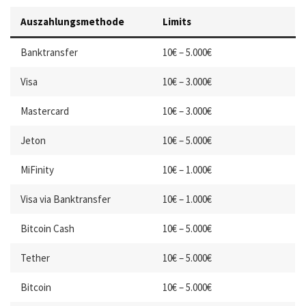
Auszahlungsmethode
Limits
Banktransfer
10€ – 5.000€
Visa
10€ – 3.000€
Mastercard
10€ – 3.000€
Jeton
10€ – 5.000€
MiFinity
10€ – 1.000€
Visa via Banktransfer
10€ – 1.000€
Bitcoin Cash
10€ – 5.000€
Tether
10€ – 5.000€
Bitcoin
10€ – 5.000€