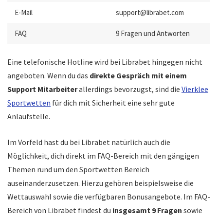
E-Mail
support@librabet.com
FAQ
9 Fragen und Antworten
Eine telefonische Hotline wird bei Librabet hingegen nicht
angeboten. Wenn du das
direkte Gespräch mit einem
Support Mitarbeiter
allerdings bevorzugst, sind die
Vierklee
Sportwetten
für dich mit Sicherheit eine sehr gute
Anlaufstelle.
Im Vorfeld hast du bei Librabet natürlich auch die
Möglichkeit, dich direkt im FAQ-Bereich mit den gängigen
Themen rund um den Sportwetten Bereich
auseinanderzusetzen. Hierzu gehören beispielsweise die
Wettauswahl sowie die verfügbaren Bonusangebote. Im FAQ-
Bereich von Librabet findest du
insgesamt 9 Fragen
sowie