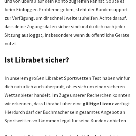
und von überall auf dein Konto zugreifen kannst. Sollte es
beim Einloggen Probleme geben, steht der Kundensupport
zur Verfügung, um dir schnell weiterzuhelfen. Achte darauf,
dass deine Zugangsdaten sicher sind und du dich nach jeder
Sitzung ausloggst, insbesondere wenn du öffentliche Geräte
nutzt.
Ist Librabet sicher?
In unserem großen Librabet Sportwetten Test haben wir für
dich natürlich auch überprüft, ob es sich um einen sicheren
Wettanbieter handelt. Im Zuge unserer Recherchen konnten
wir erkennen, dass Librabet über eine
gültige Lizenz
verfügt.
Hierdurch darf der Buchmacher sein gesamtes Angebot an
Sportwetten vollkommen legal für seine Kunden anbieten.