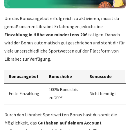
Um das Bonusangebot erfolgreich zu aktivieren, musst du
gemäß unseren Librabet Erfahrungen jedoch eine
Einzahlung in Höhe von mindestens 20€
tätigen. Danach
wird der Bonus automatisch gutgeschrieben und steht dir für
viele unterschiedliche Sportwetten auf der Plattform von
Librabet zur Verfügung.
Bonusangebot
Bonushöhe
Bonuscode
100% Bonus bis
Erste Einzahlung
Nicht benötigt
zu 200€
Durch den Librabet Sportwetten Bonus hast du somit die
Möglichkeit, das
Guthaben auf deinem Account