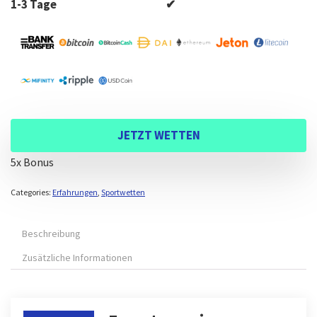
1-3 Tage
✔
JETZT WETTEN
5x Bonus
Categories:
Erfahrungen
,
Sportwetten
Beschreibung
Zusätzliche Informationen