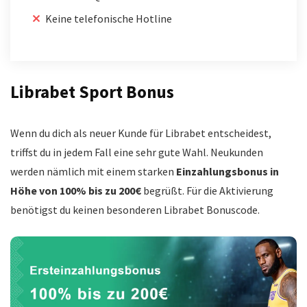
Keine telefonische Hotline
Librabet Sport Bonus
Wenn du dich als neuer Kunde für Librabet entscheidest,
triffst du in jedem Fall eine sehr gute Wahl. Neukunden
werden nämlich mit einem starken
Einzahlungsbonus in
Höhe von 100% bis zu 200€
begrüßt. Für die Aktivierung
benötigst du keinen besonderen Librabet Bonuscode.