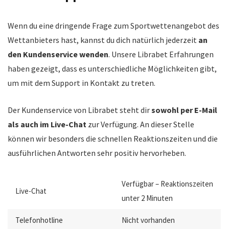
Wenn du eine dringende Frage zum Sportwettenangebot des
Wettanbieters hast, kannst du dich natürlich jederzeit
an
den Kundenservice wenden
. Unsere Librabet Erfahrungen
haben gezeigt, dass es unterschiedliche Möglichkeiten gibt,
um mit dem Support in Kontakt zu treten.
Der Kundenservice von Librabet steht dir
sowohl per E-Mail
als auch im Live-Chat
zur Verfügung. An dieser Stelle
können wir besonders die schnellen Reaktionszeiten und die
ausführlichen Antworten sehr positiv hervorheben.
Verfügbar – Reaktionszeiten
Live-Chat
unter 2 Minuten
Telefonhotline
Nicht vorhanden