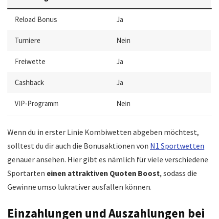
Reload Bonus
Ja
Turniere
Nein
Freiwette
Ja
Cashback
Ja
VIP-Programm
Nein
Wenn du in erster Linie Kombiwetten abgeben möchtest,
solltest du dir auch die Bonusaktionen von
N1 Sportwetten
genauer ansehen. Hier gibt es nämlich für viele verschiedene
Sportarten
einen attraktiven Quoten Boost
, sodass die
Gewinne umso lukrativer ausfallen können.
Einzahlungen und Auszahlungen bei