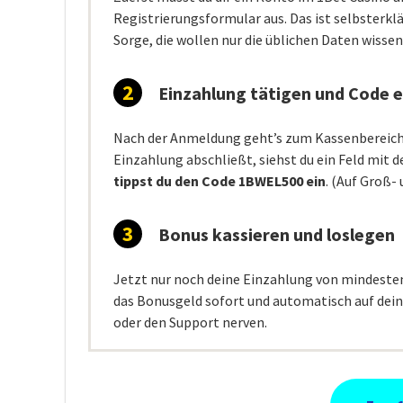
Registrierungsformular aus. Das ist selbsterkl
Sorge, die wollen nur die üblichen Daten wissen
Einzahlung tätigen und Code 
Nach der Anmeldung geht’s zum Kassenbereich. 
Einzahlung abschließt, siehst du ein Feld mit d
tippst du den Code 1BWEL500 ein
. (Auf Groß-
Bonus kassieren und loslegen
Jetzt nur noch deine Einzahlung von mindestens 
das Bonusgeld sofort und automatisch auf dein
oder den Support nerven.