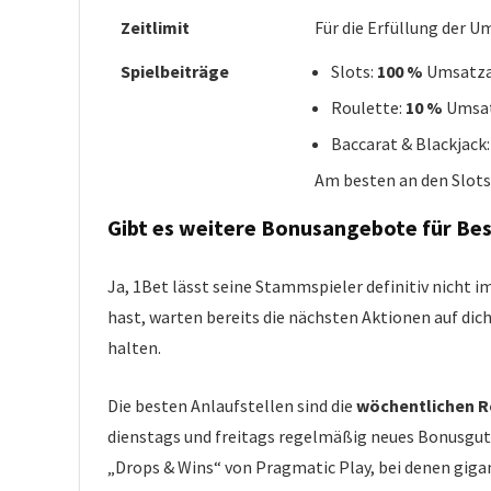
Zeitlimit
Für die Erfüllung der 
Spielbeiträge
Slots:
100 %
Umsatza
Roulette:
10 %
Umsat
Baccarat & Blackjack
Am besten an den Slots 
Gibt es weitere Bonusangebote für B
Ja, 1Bet lässt seine Stammspieler definitiv nich
hast, warten bereits die nächsten Aktionen auf dich
halten.
Die besten Anlaufstellen sind die
wöchentlichen R
dienstags und freitags regelmäßig neues Bonusguth
„Drops & Wins“ von Pragmatic Play, bei denen gigan