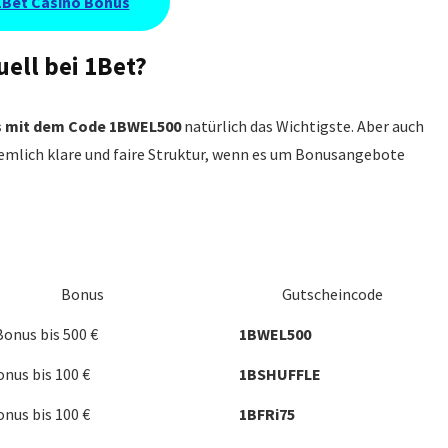
Bet Casino Bonus
uell bei 1Bet?
s mit dem Code 1BWEL500
natürlich das Wichtigste. Aber auch
 ziemlich klare und faire Struktur, wenn es um Bonusangebote
Bonus
Gutscheincode
onus bis 500 €
1BWEL500
nus bis 100 €
1BSHUFFLE
nus bis 100 €
1BFRi75