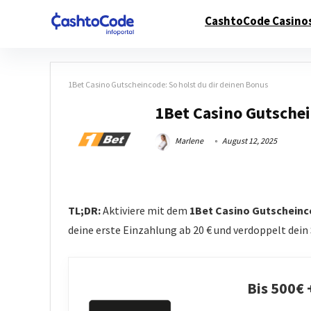
CashtoCode Casino
1Bet Casino Gutscheincode: So holst du dir deinen Bonus
1Bet Casino Gutschei
Marlene
August 12, 2025
TL;DR:
Aktiviere mit dem
1Bet Casino Gutschein
deine erste Einzahlung ab 20 € und verdoppelt dein
Bis 500€ 