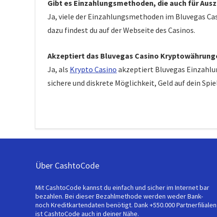
Gibt es Einzahlungsmethoden, die auch für Au
Ja, viele der Einzahlungsmethoden im Bluvegas Ca
dazu findest du auf der Webseite des Casinos.
Akzeptiert das Bluvegas Casino Kryptowährung
Ja, als
Krypto Casino
akzeptiert Bluvegas Einzahlu
sichere und diskrete Möglichkeit, Geld auf dein Spi
Über CashtoCode
Mit CashtoCode kannst du einfach und sicher im Internet bar
bezahlen. Bei dieser Bezahlmethode werden weder Bank-
noch Kreditkartendaten benötigt. Dank +550.000 Partnerfilialen
ist CashtoCode auch in deiner Nähe.