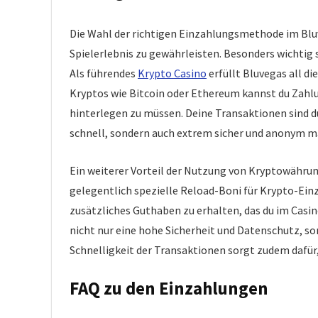
Die Wahl der richtigen Einzahlungsmethode im Blu
Spielerlebnis zu gewährleisten. Besonders wichtig s
Als führendes
Krypto Casino
erfüllt Bluvegas all d
Kryptos wie Bitcoin oder Ethereum kannst du Zahl
hinterlegen zu müssen. Deine Transaktionen sind d
schnell, sondern auch extrem sicher und anonym m
Ein weiterer Vorteil der Nutzung von Kryptowährung
gelegentlich spezielle Reload-Boni für Krypto-Einz
zusätzliches Guthaben zu erhalten, das du im Casi
nicht nur eine hohe Sicherheit und Datenschutz, son
Schnelligkeit der Transaktionen sorgt zudem dafür
FAQ zu den Einzahlungen