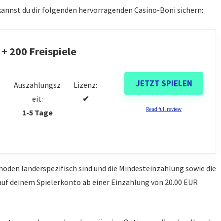
kannst du dir folgenden hervorragenden Casino-Boni sichern:
 + 200 Freispiele
JETZT SPIELEN
:
Auszahlungsz
Lizenz:
eit:
✔
Read full review
1-5 Tage
oden länderspezifisch sind und die Mindesteinzahlung sowie die
auf deinem Spielerkonto ab einer Einzahlung von 20.00 EUR
ßzügigen Willkommensbonus, Reload-Angeboten,
m. Die gigantische Spielauswahl setzt sich aus
-Spielen und Tischspielen zusammen. Die Limits im Bereich