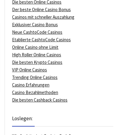
Die besten Online Casinos
Der beste Online Casino Bonus
Casinos mit schneller Auszahlung
Exklusiver Casino Bonus
Neue CashtoCode Casinos
Etablierte CashtoCode Casinos
Online Casino ohne Limit
High Roller Online Casinos
Die besten Krypto Casinos
VIP Online Casinos
Trending Online Casinos
Casino Erfahrungen
Casino Bezahlmethoden
Die besten Cashback Casinos
Loslegen: