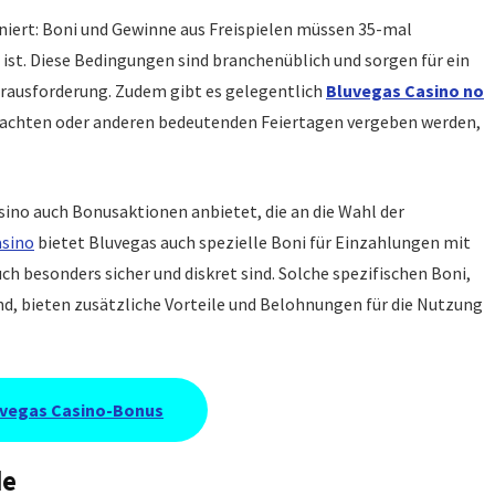
niert: Boni und Gewinne aus Freispielen müssen 35-mal
st. Diese Bedingungen sind branchenüblich und sorgen für ein
rausforderung. Zudem gibt es gelegentlich
Bluvegas Casino no
hnachten oder anderen bedeutenden Feiertagen vergeben werden,
sino auch Bonusaktionen anbietet, die an die Wahl der
asino
bietet Bluvegas auch spezielle Boni für Einzahlungen mit
ch besonders sicher und diskret sind. Solche spezifischen Boni,
 bieten zusätzliche Vorteile und Belohnungen für die Nutzung
vegas Casino-Bonus
de