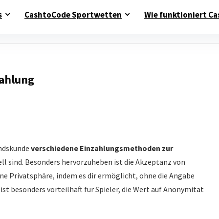
s
CashtoCode Sportwetten
Wie funktioniert Ca
zahlung
andskunde
verschiedene Einzahlungsmethoden zur
nell sind. Besonders hervorzuheben ist die Akzeptanz von
ne Privatsphäre, indem es dir ermöglicht, ohne die Angabe
st besonders vorteilhaft für Spieler, die Wert auf Anonymität