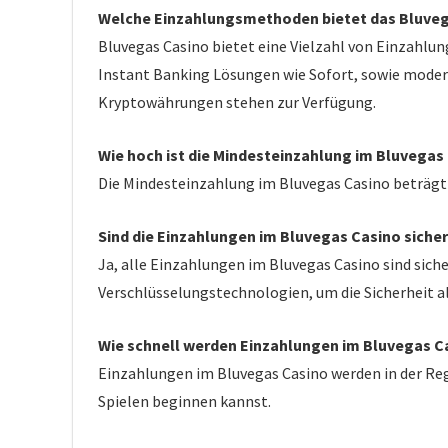
Welche Einzahlungsmethoden bietet das Bluveg
Bluvegas Casino bietet eine Vielzahl von Einzahlu
Instant Banking Lösungen wie Sofort, sowie moder
Kryptowährungen stehen zur Verfügung.
Wie hoch ist die Mindesteinzahlung im Bluvegas
Die Mindesteinzahlung im Bluvegas Casino beträgt
Sind die Einzahlungen im Bluvegas Casino siche
Ja, alle Einzahlungen im Bluvegas Casino sind sic
Verschlüsselungstechnologien, um die Sicherheit a
Wie schnell werden Einzahlungen im Bluvegas Ca
Einzahlungen im Bluvegas Casino werden in der Reg
Spielen beginnen kannst.