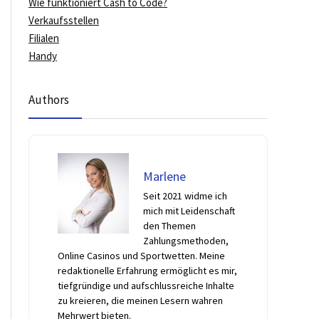
Wie funktioniert Cash to Code?
Verkaufsstellen
Filialen
Handy
Authors
Marlene
Seit 2021 widme ich
mich mit Leidenschaft
den Themen
Zahlungsmethoden,
Online Casinos und Sportwetten. Meine
redaktionelle Erfahrung ermöglicht es mir,
tiefgründige und aufschlussreiche Inhalte
zu kreieren, die meinen Lesern wahren
Mehrwert bieten.