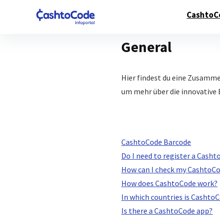
CashtoC
General
Hier findest du eine Zusamme
um mehr über die innovative
CashtoCode Barcode
Do I need to register a Cash
How can I check my CashtoCo
How does CashtoCode work?
In which countries is CashtoC
Is there a CashtoCode app?