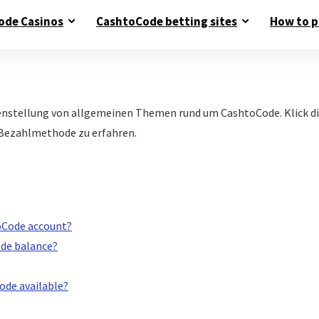
ode Casinos
CashtoCode betting sites
How to p
nstellung von allgemeinen Themen rund um CashtoCode. Klick dich
 Bezahlmethode zu erfahren.
toCode account?
de balance?
ode available?