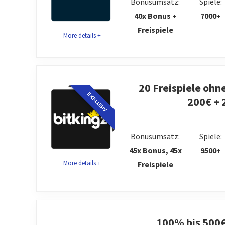
Bonusangebote. Ein Nachteil sind jedoch die relati
Deuts
Bonusumsatz:
Spiele:
Einschränkungen bedeuten könnten.
40x Bonus +
7000+
Siche
Freispiele
More details +
Spiele
8.8
PROS:
Sicherheit
7.6
Umfan
Expertenmeinung
20 Freispiele ohn
Viele
Casino Bonus
7.7
Das Platincasino besticht durch ein riesiges Ang
EXKLUSIV
200€ + 
Zahlr
Web-App. Trotz der langjährigen Marktpräsenz, vi
Kundenservice
7.1
Mobil
wären etwas höhere Auszahlungsgrenzen wünschensw
Bezahlmethoden
8.7
Auszahlungsprozesse und der zugängliche Kundensu
Siche
Bonusumsatz:
Spiele:
45x Bonus, 45x
9500+
More details +
Freispiele
Spiele
8.5
PROS:
Sicherheit
9.2
Gute 
Expertenmeinung
Große
Casino Bonus
8.8
100% bis 500€ 
Web-A