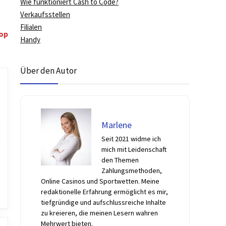
Wie funktioniert Cash to Code?
Verkaufsstellen
Filialen
top
Handy
Über den Autor
Marlene
Seit 2021 widme ich
mich mit Leidenschaft
den Themen
Zahlungsmethoden,
Online Casinos und Sportwetten. Meine
redaktionelle Erfahrung ermöglicht es mir,
tiefgründige und aufschlussreiche Inhalte
zu kreieren, die meinen Lesern wahren
Mehrwert bieten.