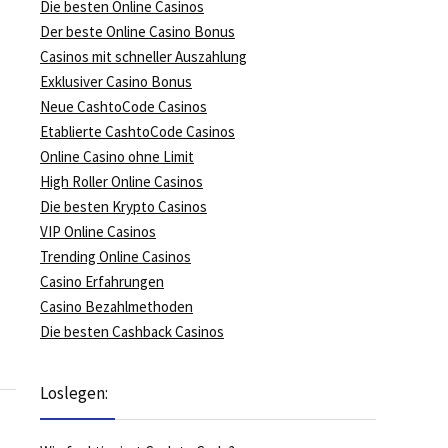
Die besten Online Casinos
Der beste Online Casino Bonus
Casinos mit schneller Auszahlung
Exklusiver Casino Bonus
Neue CashtoCode Casinos
Etablierte CashtoCode Casinos
Online Casino ohne Limit
High Roller Online Casinos
Die besten Krypto Casinos
VIP Online Casinos
Trending Online Casinos
Casino Erfahrungen
Casino Bezahlmethoden
Die besten Cashback Casinos
Loslegen: