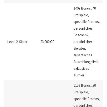
140€ Bonus, 40
Freispiele,
spezielle Promos,
persönliches
Geschenk,
Level 2: Silber
23.000 CP
persönlicher
Berater,
zusätzliches
Auszahlungslimit,
exklusives
Turnier
215€ Bonus, 50
Freispiele,
spezielle Promos,
persönliches