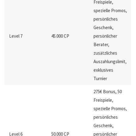
Freispiele,
spezielle Promos,
persönliches
Geschenk,
Level 7
45.000 CP
persönlicher
Berater,
zusätzliches
Auszahlungslimit,
exklusives
Turnier
275€ Bonus, 50
Freispiele,
spezielle Promos,
persönliches
Geschenk,
Level 6
50.000 CP
persönlicher