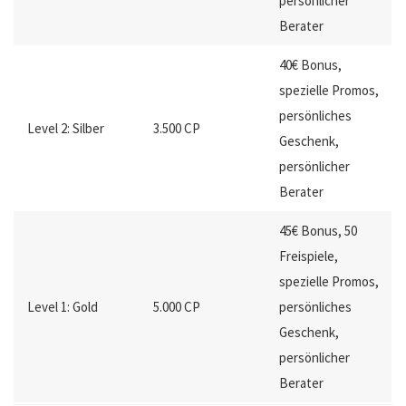
persönlicher
Berater
40€ Bonus,
spezielle Promos,
persönliches
Level 2: Silber
3.500 CP
Geschenk,
persönlicher
Berater
45€ Bonus, 50
Freispiele,
spezielle Promos,
Level 1: Gold
5.000 CP
persönliches
Geschenk,
persönlicher
Berater