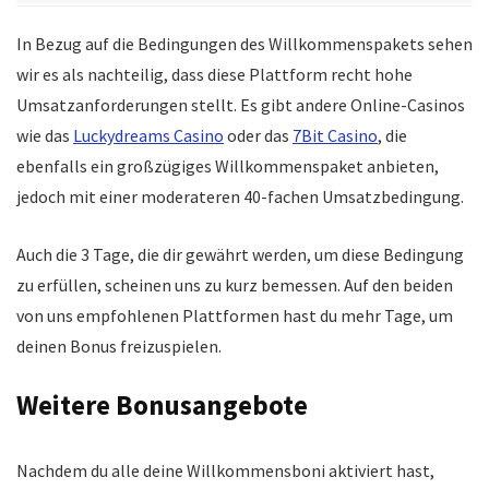
In Bezug auf die Bedingungen des Willkommenspakets sehen
wir es als nachteilig, dass diese Plattform recht hohe
Umsatzanforderungen stellt. Es gibt andere Online-Casinos
wie das
Luckydreams Casino
oder das
7Bit Casino
, die
ebenfalls ein großzügiges Willkommenspaket anbieten,
jedoch mit einer moderateren 40-fachen Umsatzbedingung.
Auch die 3 Tage, die dir gewährt werden, um diese Bedingung
zu erfüllen, scheinen uns zu kurz bemessen. Auf den beiden
von uns empfohlenen Plattformen hast du mehr Tage, um
deinen Bonus freizuspielen.
Weitere Bonusangebote
Nachdem du alle deine Willkommensboni aktiviert hast,