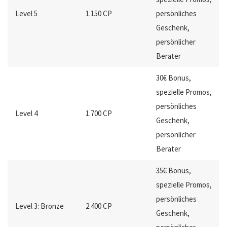
Level 5
1.150 CP
persönliches
Geschenk,
persönlicher
Berater
30€ Bonus,
spezielle Promos,
persönliches
Level 4
1.700 CP
Geschenk,
persönlicher
Berater
35€ Bonus,
spezielle Promos,
persönliches
Level 3: Bronze
2.400 CP
Geschenk,