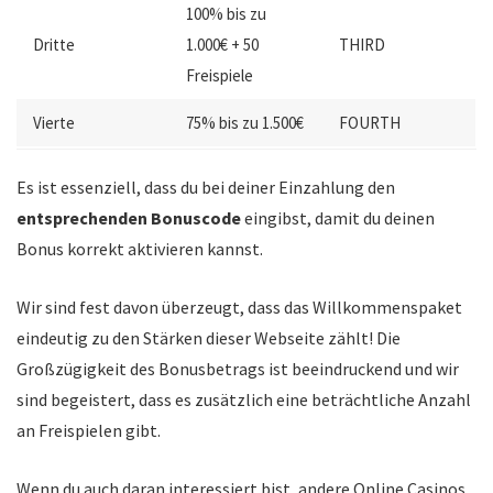
100% bis zu
Dritte
1.000€ + 50
THIRD
Freispiele
Vierte
75% bis zu 1.500€
FOURTH
Es ist essenziell, dass du bei deiner Einzahlung den
entsprechenden Bonuscode
eingibst, damit du deinen
Bonus korrekt aktivieren kannst.
Wir sind fest davon überzeugt, dass das Willkommenspaket
eindeutig zu den Stärken dieser Webseite zählt! Die
Großzügigkeit des Bonusbetrags ist beeindruckend und wir
sind begeistert, dass es zusätzlich eine beträchtliche Anzahl
an Freispielen gibt.
Wenn du auch daran interessiert bist, andere Online Casinos