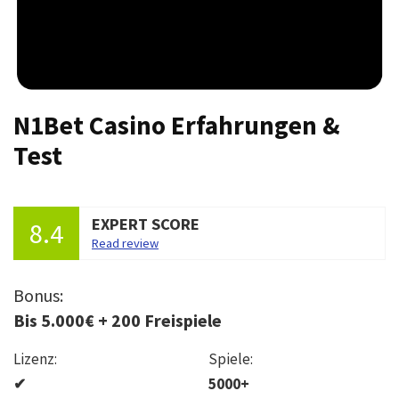
N1Bet Casino Erfahrungen &
Test
EXPERT SCORE
8.4
Read review
Bonus:
Bis 5.000€ + 200 Freispiele
Lizenz:
Spiele:
✔
5000+