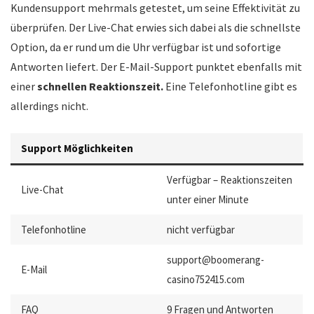
Kundensupport mehrmals getestet, um seine Effektivität zu
überprüfen. Der Live-Chat erwies sich dabei als die schnellste
Option, da er rund um die Uhr verfügbar ist und sofortige
Antworten liefert. Der E-Mail-Support punktet ebenfalls mit
einer
schnellen Reaktionszeit.
Eine Telefonhotline gibt es
allerdings nicht.
Support Möglichkeiten
Verfügbar – Reaktionszeiten
Live-Chat
unter einer Minute
Telefonhotline
nicht verfügbar
support@boomerang-
E-Mail
casino752415.com
FAQ
9 Fragen und Antworten