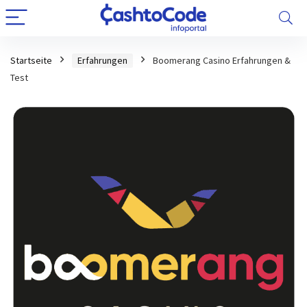
Startseite
Erfahrungen
Boomerang Casino Erfahrungen &
Test