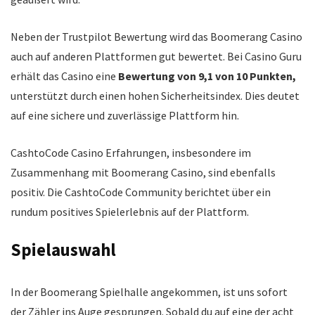
Neben der Trustpilot Bewertung wird das Boomerang Casino
auch auf anderen Plattformen gut bewertet. Bei Casino Guru
erhält das Casino eine
Bewertung von 9,1 von 10 Punkten,
unterstützt durch einen hohen Sicherheitsindex. Dies deutet
auf eine sichere und zuverlässige Plattform hin.
CashtoCode Casino Erfahrungen, insbesondere im
Zusammenhang mit Boomerang Casino, sind ebenfalls
positiv. Die CashtoCode Community berichtet über ein
rundum positives Spielerlebnis auf der Plattform.
Spielauswahl
In der Boomerang Spielhalle angekommen, ist uns sofort
der Zähler ins Auge gesprungen. Sobald du auf eine der acht