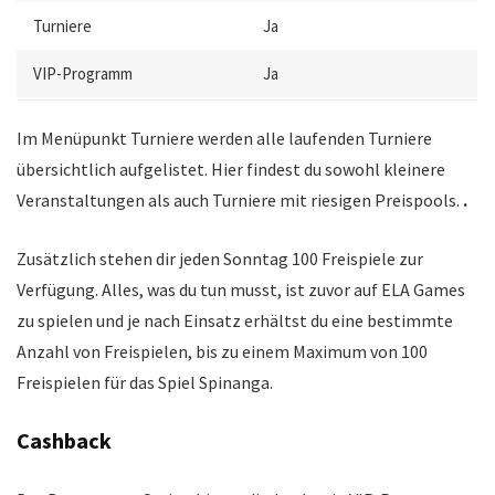
Turniere
Ja
VIP-Programm
Ja
Im Menüpunkt Turniere werden alle laufenden Turniere
übersichtlich aufgelistet. Hier findest du sowohl kleinere
Veranstaltungen als auch Turniere mit riesigen Preispools.
.
Zusätzlich stehen dir jeden Sonntag 100 Freispiele zur
Verfügung. Alles, was du tun musst, ist zuvor auf ELA Games
zu spielen und je nach Einsatz erhältst du eine bestimmte
Anzahl von Freispielen, bis zu einem Maximum von 100
Freispielen für das Spiel Spinanga.
Cashback