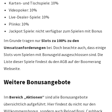
Karten- und Tischspiele: 10%
Videopoker: 10%
Live-Dealer-Spiele: 10%
Plinko: 10%
Jackpot Spiele: nicht verfügbar zum Spielen mit Bonus
Im Grunde tragen nur
Slots zu 100% zu den
Umsatzanforderungen
bei. Doch beachte auch, dass einige
Slots vom Spielen mit Bonusgeld ausgeschlossen sind. Die
Liste dieser Spiele findest du den AGB auf der Boomerang
Webseite.
Weitere Bonusangebote
Im
Bereich „Aktionen“
sind alle Bonusangebote
übersichtlich aufgeführt. Hier findest du nicht nur den
Willkommensbonus, sondern auch Reload Boni, Cashback