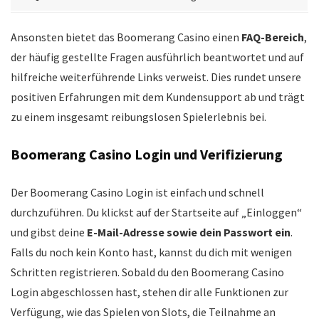
Ansonsten bietet das Boomerang Casino einen
FAQ-Bereich
,
der häufig gestellte Fragen ausführlich beantwortet und auf
hilfreiche weiterführende Links verweist. Dies rundet unsere
positiven Erfahrungen mit dem Kundensupport ab und trägt
zu einem insgesamt reibungslosen Spielerlebnis bei.
Boomerang Casino Login und Verifizierung
Der Boomerang Casino Login ist einfach und schnell
durchzuführen. Du klickst auf der Startseite auf „Einloggen“
und gibst deine
E-Mail-Adresse sowie dein Passwort ein
.
Falls du noch kein Konto hast, kannst du dich mit wenigen
Schritten registrieren. Sobald du den Boomerang Casino
Login abgeschlossen hast, stehen dir alle Funktionen zur
Verfügung, wie das Spielen von Slots, die Teilnahme an