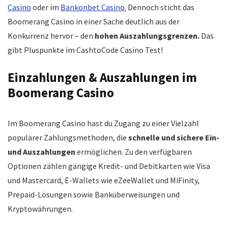
Casino
oder im
Bankonbet Casino.
Dennoch sticht das
Boomerang Casino in einer Sache deutlich aus der
Konkurrenz hervor – den
hohen Auszahlungsgrenzen.
Das
gibt Pluspunkte im CashtoCode Casino Test!
Einzahlungen & Auszahlungen im
Boomerang Casino
Im Boomerang Casino hast du Zugang zu einer Vielzahl
populärer Zahlungsmethoden, die
schnelle und sichere Ein-
und Auszahlungen
ermöglichen. Zu den verfügbaren
Optionen zählen gängige Kredit- und Debitkarten wie Visa
und Mastercard, E-Wallets wie eZeeWallet und MiFinity,
Prepaid-Lösungen sowie Banküberweisungen und
Kryptowährungen.