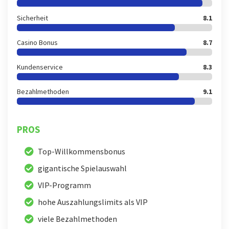
Sicherheit
8.1
Casino Bonus
8.7
Kundenservice
8.3
Bezahlmethoden
9.1
PROS
Top-Willkommensbonus
gigantische Spielauswahl
VIP-Programm
hohe Auszahlungslimits als VIP
viele Bezahlmethoden