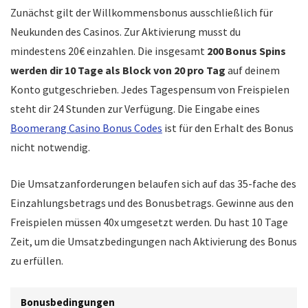
Zunächst gilt der Willkommensbonus ausschließlich für
Neukunden des Casinos. Zur Aktivierung musst du
mindestens 20€ einzahlen. Die insgesamt
200 Bonus Spins
werden dir 10 Tage als Block von 20 pro Tag
auf deinem
Konto gutgeschrieben. Jedes Tagespensum von Freispielen
steht dir 24 Stunden zur Verfügung. Die Eingabe eines
Boomerang Casino Bonus Codes
ist für den Erhalt des Bonus
nicht notwendig.
Die Umsatzanforderungen belaufen sich auf das 35-fache des
Einzahlungsbetrags und des Bonusbetrags. Gewinne aus den
Freispielen müssen 40x umgesetzt werden. Du hast 10 Tage
Zeit, um die Umsatzbedingungen nach Aktivierung des Bonus
zu erfüllen.
Bonusbedingungen