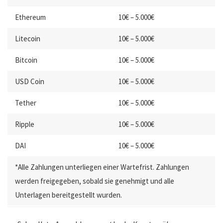
Ethereum
10€ – 5.000€
Litecoin
10€ – 5.000€
Bitcoin
10€ – 5.000€
USD Coin
10€ – 5.000€
Tether
10€ – 5.000€
Ripple
10€ – 5.000€
DAI
10€ – 5.000€
*Alle Zahlungen unterliegen einer Wartefrist. Zahlungen
werden freigegeben, sobald sie genehmigt und alle
Unterlagen bereitgestellt wurden.