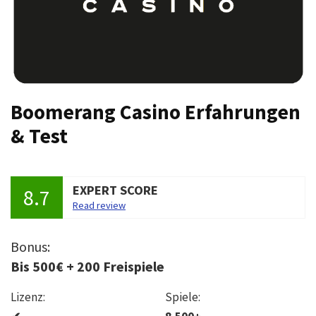
Boomerang Casino Erfahrungen
& Test
EXPERT SCORE
8.7
Read review
Bonus:
Bis 500€ + 200 Freispiele
Lizenz:
Spiele: