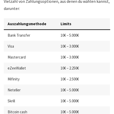
Vielzahl von Zahlungsoptionen, aus denen du wählen kannst,
darunter:
Auszahlungsmethode
Limits
Bank Transfer
10€ – 5.000€
Visa
10€ – 3.000€
Mastercard
10€ – 3.000€
eZeeWallet
10€ – 2.250€
Mifinity
10€ – 2.500€
Neteller
10€ – 5.000€
Skrill
10€ – 5.000€
Bitcoin cash
10€ – 5.000€