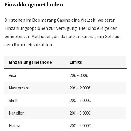
Einzahlungsmethoden
Dir stehen im Boomerang Casino eine Vielzahl weiterer
Einzahlungsoptionen zur Verfügung. Hier sind einige der
beliebtesten Methoden, die du nutzen kannst, um Geld auf
dein Konto einzuzahlen:
Einzahlungsmethode
Limits
Visa
20€ – 800€
Mastercard
20€ – 2.000€
Skrill
20€ – 5.000€
Neteller
20€ – 5.000€
Klarna.
20€ – 5.000€