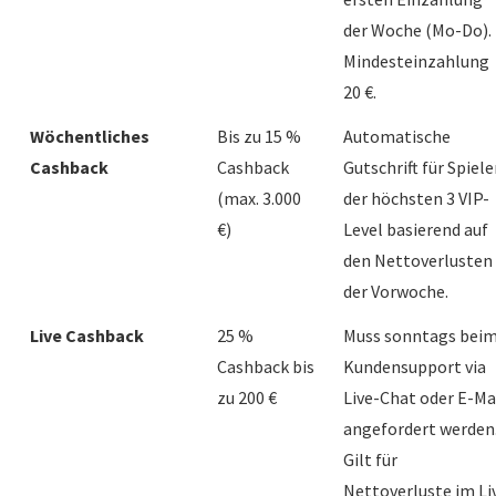
der Woche (Mo-Do).
Mindesteinzahlung
20 €.
Wöchentliches
Bis zu 15 %
Automatische
Cashback
Cashback
Gutschrift für Spiele
(max. 3.000
der höchsten 3 VIP-
€)
Level basierend auf
den Nettoverlusten
der Vorwoche.
Live Cashback
25 %
Muss sonntags bei
Cashback bis
Kundensupport via
zu 200 €
Live-Chat oder E-Ma
angefordert werden
Gilt für
Nettoverluste im Li