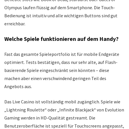
Olympus laufen flüssig auf dem Smartphone. Die Touch-
Bedienung ist intuitiv und alle wichtigen Buttons sind gut
erreichbar.
Welche Spiele funktionieren auf dem Handy?
Fast das gesamte Spieleportfolio ist für mobile Endgeräte
optimiert. Tests bestätigen, dass nur sehr alte, auf Flash-
basierende Spiele eingeschränkt sein könnten – diese
machen aber einen verschwindend geringen Teil des
Angebots aus.
Das Live Casino ist vollständig mobil zugänglich. Spiele wie
„Lightning Roulette“ oder „Infinite Blackjack“ von Evolution
Gaming werden in HD-Qualität gestreamt. Die
Benutzeroberfläche ist speziell für Touchscreens angepasst,