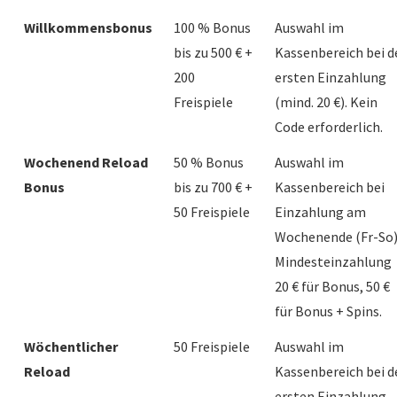
Willkommensbonus
100 % Bonus
Auswahl im
bis zu 500 € +
Kassenbereich bei d
200
ersten Einzahlung
Freispiele
(mind. 20 €). Kein
Code erforderlich.
Wochenend Reload
50 % Bonus
Auswahl im
Bonus
bis zu 700 € +
Kassenbereich bei
50 Freispiele
Einzahlung am
Wochenende (Fr-So)
Mindesteinzahlung
20 € für Bonus, 50 €
für Bonus + Spins.
Wöchentlicher
50 Freispiele
Auswahl im
Reload
Kassenbereich bei d
ersten Einzahlung