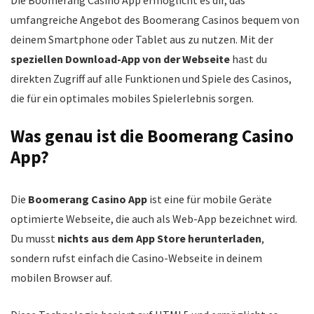
umfangreiche Angebot des Boomerang Casinos bequem von
PROS:
deinem Smartphone oder Tablet aus zu nutzen. Mit der
Top-Willkommensbonus
speziellen Download-App von der Webseite
hast du
gigantische Spielauswahl
direkten Zugriff auf alle Funktionen und Spiele des Casinos,
die für ein optimales mobiles Spielerlebnis sorgen.
VIP-Programm
hohe Auszahlungslimits als VIP
Was genau ist die Boomerang Casino
viele Bezahlmethoden
App?
App zum Downloaden
Die
Boomerang Casino App
ist eine für mobile Geräte
optimierte Webseite, die auch als Web-App bezeichnet wird.
CONS:
Du musst
nichts aus dem App Store herunterladen
,
Keine Telefonnummer
sondern rufst einfach die Casino-Webseite in deinem
mobilen Browser auf.