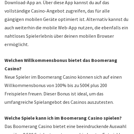
Download-App an. Über diese App kannst du auf das
vollständige Casino-Angebot zugreifen, das für alle
gängigen mobilen Geräte optimiert ist. Alternativ kannst du
auch weiterhin die mobile Web-App nutzen, die ebenfalls ein
nahtloses Spielerlebnis über deinen mobilen Browser
ermöglicht.
Welchen Willkommensbonus bietet das Boomerang
Casino?
Neue Spieler im Boomerang Casino können sich auf einen
Willkommensbonus von 100% bis zu 500€ plus 200
Freispielen freuen. Dieser Bonus ist ideal, um das
umfangreiche Spielangebot des Casinos auszutesten.
Welche Spiele kann ich im Boomerang Casino spielen?
Das Boomerang Casino bietet eine beeindruckende Auswahl