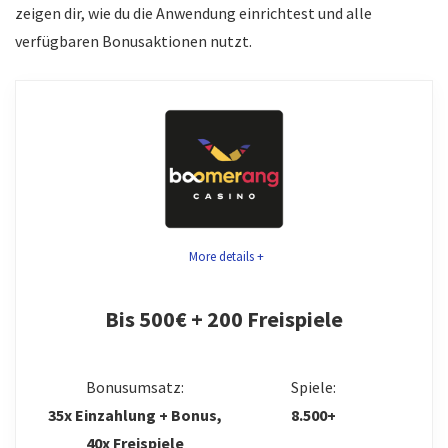
zeigen dir, wie du die Anwendung einrichtest und alle
verfügbaren Bonusaktionen nutzt.
More details +
Bis 500€ + 200 Freispiele
Bonusumsatz:
Spiele:
35x Einzahlung + Bonus,
8.500+
40x Freispiele