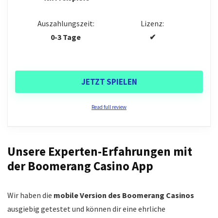
Auszahlungszeit:
Lizenz:
0-3 Tage
✔
JETZT SPIELEN
Read full review
Expertenmeinung
Unsere Experten-Erfahrungen mit
Das Boomerang Casino besticht durch einen
der Boomerang Casino App
attraktiven Willkommensbonus und regelmäßige
Reload-Boni, die sowohl Neukunden als auch treuen
Wir haben die
mobile Version des Boomerang Casinos
Spielern zugutekommen. Mit über 8.500
ausgiebig getestet und können dir eine ehrliche
Spielautomaten bietet das Casino eine