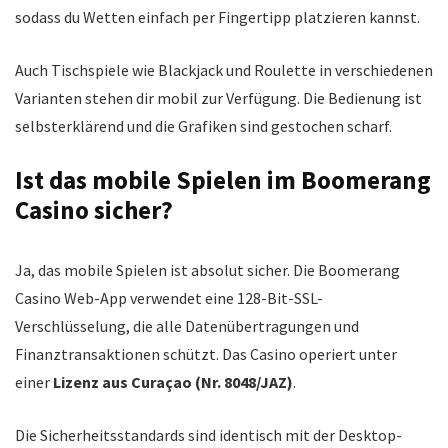
sodass du Wetten einfach per Fingertipp platzieren kannst.
Auch Tischspiele wie Blackjack und Roulette in verschiedenen
Varianten stehen dir mobil zur Verfügung. Die Bedienung ist
selbsterklärend und die Grafiken sind gestochen scharf.
Ist das mobile Spielen im Boomerang
Casino sicher?
Ja, das mobile Spielen ist absolut sicher. Die Boomerang
Casino Web-App verwendet eine 128-Bit-SSL-
Verschlüsselung, die alle Datenübertragungen und
Finanztransaktionen schützt. Das Casino operiert unter
einer
Lizenz aus Curaçao (Nr. 8048/JAZ)
.
Die Sicherheitsstandards sind identisch mit der Desktop-