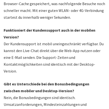
Browser-Cache gespeichert, was nachfolgende Besuche noch
schneller macht. Mit einer guten WLAN- oder 4G-Verbindung
startest du innerhalb weniger Sekunden.
Funktioniert der Kundensupport auch in der mobilen
Version?
Der Kundensupport ist mobil uneingeschränkt verfügbar. Du
kannst den Live-Chat direkt über die Web-App nutzen oder
eine E-Mail senden. Die Support-Zeiten und
Kontaktmöglichkeiten sind identisch mit der Desktop-
Version.
Gibt es Unterschiede bei den Bonusbedingungen
zwischen mobiler und Desktop-Version?
Nein, die Bonusbedingungen sind identisch.
Umsatzanforderungen, Mindesteinzahlungen und