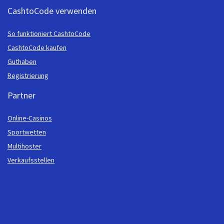
CashtoCode verwenden
So funktioniert CashtoCode
CashtoCode kaufen
Guthaben
Registrierung
Partner
Online-Casinos
Sportwetten
Multihoster
Verkaufsstellen