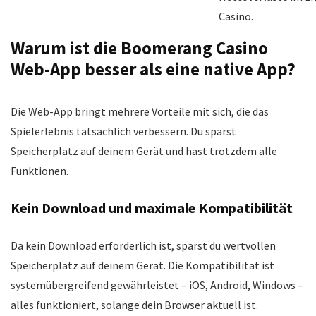
Casino.
Warum ist die Boomerang Casino
Web-App besser als eine native App?
Die Web-App bringt mehrere Vorteile mit sich, die das
Spielerlebnis tatsächlich verbessern. Du sparst
Speicherplatz auf deinem Gerät und hast trotzdem alle
Funktionen.
Kein Download und maximale Kompatibilität
Da kein Download erforderlich ist, sparst du wertvollen
Speicherplatz auf deinem Gerät. Die Kompatibilität ist
systemübergreifend gewährleistet – iOS, Android, Windows –
alles funktioniert, solange dein Browser aktuell ist.