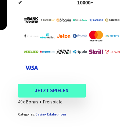
✔
10000+
JETZT SPIELEN
40x Bonus + Freispiele
Categories:
Casino
,
Erfahrungen