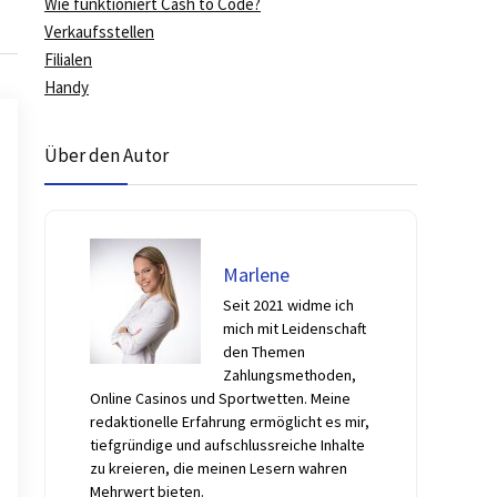
Wie funktioniert Cash to Code?
Verkaufsstellen
Filialen
Handy
Über den Autor
Marlene
Seit 2021 widme ich
mich mit Leidenschaft
den Themen
Zahlungsmethoden,
Online Casinos und Sportwetten. Meine
redaktionelle Erfahrung ermöglicht es mir,
tiefgründige und aufschlussreiche Inhalte
zu kreieren, die meinen Lesern wahren
Mehrwert bieten.