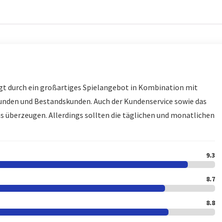
ugt durch ein großartiges Spielangebot in Kombination mit
unden und Bestandskunden. Auch der Kundenservice sowie das
 überzeugen. Allerdings sollten die täglichen und monatlichen
9.3
8.7
8.8