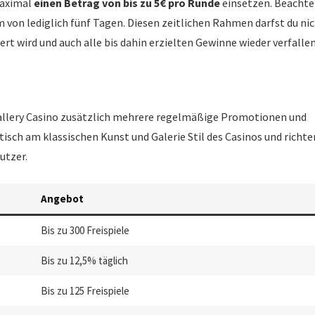
maximal
einen Betrag von bis zu 5€ pro Runde
einsetzen. Beachte
von lediglich fünf Tagen. Diesen zeitlichen Rahmen darfst du ni
rt wird und auch alle bis dahin erzielten Gewinne wieder verfallen
lery Casino zusätzlich mehrere regelmäßige Promotionen und
tisch am klassischen Kunst und Galerie Stil des Casinos und richte
utzer.
Angebot
Bis zu 300 Freispiele
Bis zu 12,5% täglich
Bis zu 125 Freispiele