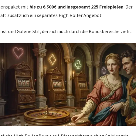
menspaket mit
bis zu 6.500€ und insgesamt 225 Freispielen
. Der
ält zusätzlich ein separates High Roller Angebot.
st und Galerie Stil, der sich auch durch die Bonusbereiche zieht.