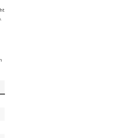
cht
.
n