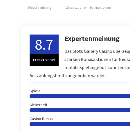
Beschreibung
Zusätzliche Informationen
Expertenmeinung
8.7
Das Slots Gallery Casino überze
starken Bonusaktionen für Neuk
EXPERT SCORE
mobile Spielangebot konnten uns
Auszahlungslimits angehoben werden.
Spiele
Sicherheit
Casino Bonus