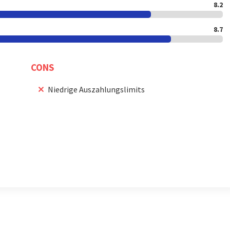
8.2
8.7
CONS
Niedrige Auszahlungslimits