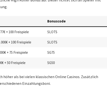
liche High Roller Bonus auf. Dieser richtet sich an Spieler mit
lung.
Bonuscode
77€ + 100 Freispiele
SLOTS
.000€ + 100 Freispiele
SLOTS
000€ + 75 Freispiele
SG75
0€ + 50 Freispiele
SG50
h höher als bei vielen klassischen Online Casinos. Zusätzlich
 verschiedenen Einzahlungsboni.