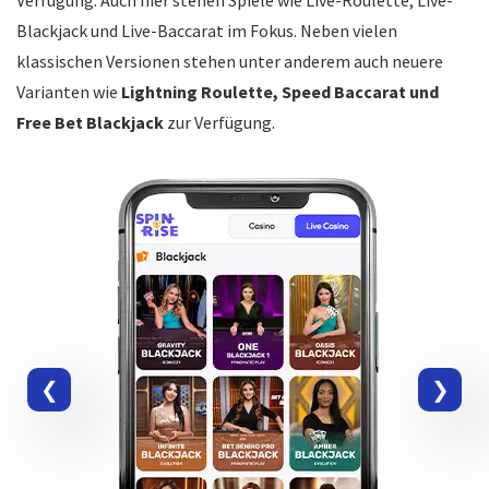
Blackjack und Live-Baccarat im Fokus. Neben vielen
klassischen Versionen stehen unter anderem auch neuere
Varianten wie
Lightning Roulette, Speed Baccarat und
Free Bet Blackjack
zur Verfügung.