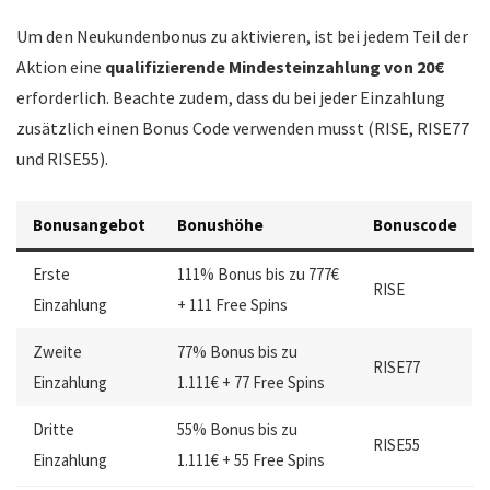
Um den Neukundenbonus zu aktivieren, ist bei jedem Teil der
Aktion eine
qualifizierende Mindesteinzahlung von 20€
erforderlich. Beachte zudem, dass du bei jeder Einzahlung
zusätzlich einen Bonus Code verwenden musst (RISE, RISE77
und RISE55).
Bonusangebot
Bonushöhe
Bonuscode
Erste
111% Bonus bis zu 777€
RISE
Einzahlung
+ 111 Free Spins
Zweite
77% Bonus bis zu
RISE77
Einzahlung
1.111€ + 77 Free Spins
Dritte
55% Bonus bis zu
RISE55
Einzahlung
1.111€ + 55 Free Spins