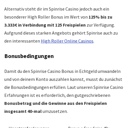
Alternativ steht dir im Spinrise Casino jedoch auch ein
besonderer High Roller Bonus im Wert von
125% bis zu
3.333€ in Verbindung mit 125 Freispielen
zur Verfügung.
Aufgrund dieses starken Angebots gehört Spinrise auch zu
den interessanten
High Roller Online Casinos
.
Bonusbedingungen
Damit du den Spinrise Casino Bonus in Echtgeld umwandeln
und von deinem Konto auszahlen kannst, musst du zunächst
die Bonusbedingungen erfüllen. Laut unseren Spinrise Casino
Erfahrungen ist es erforderlich, den gutgeschriebenen
Bonusbetrag und die Gewinne aus den Freispielen
insgesamt 40-mal
umzusetzen.