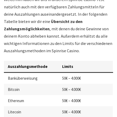
natürlich auch mit den verfügbaren Zahlungsmitteln für
deine Auszahlungen auseinandergesetzt. In der folgenden
Tabelle bieten wir dir eine
Übersicht zu den
Zahlungsmöglichkeiten
, mit denen du deine Gewinne von
deinem Konto abheben kannst. Außerdem erhältst du alle
wichtigen Informationen zu den Limits für die verschiedenen
Auszahlungsmethoden im Spinrise Casino.
Auszahlungsmethode
Limits
Banküberweisung
50€ – 4.000€
Bitcoin
50€ – 4.000€
Ethereum
50€ – 4.000€
Litecoin
50€ – 4.000€