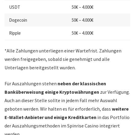
USDT
50€ – 4.000€
Dogecoin
50€ – 4.000€
Ripple
50€ – 4.000€
*Alle Zahlungen unterliegen einer Wartefrist. Zahlungen
werden freigegeben, sobald sie genehmigt und alle
Unterlagen bereitgestellt wurden.
Für Auszahlungen stehen
neben der klassischen
Banküberweisung einige Kryptowährungen
zur Verfügung.
Auch an dieser Stelle sollte in jedem Fall mehr Auswahl
geboten werden. Wir halten es für erforderlich, dass
weitere
E-Wallet-Anbieter und einige Kreditkarten
in das Portfolio
der Auszahlungsmethoden im Spinrise Casino integriert
werden.