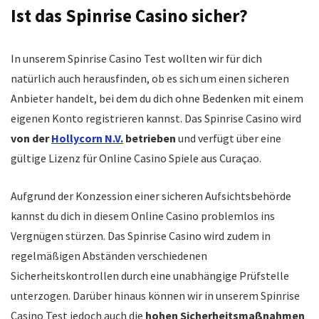
Ist das Spinrise Casino sicher?
In unserem Spinrise Casino Test wollten wir für dich
natürlich auch herausfinden, ob es sich um einen sicheren
Anbieter handelt, bei dem du dich ohne Bedenken mit einem
eigenen Konto registrieren kannst. Das Spinrise Casino wird
von der
Hollycorn N.V.
betrieben
und verfügt über eine
gültige Lizenz für Online Casino Spiele aus Curaçao.
Aufgrund der Konzession einer sicheren Aufsichtsbehörde
kannst du dich in diesem Online Casino problemlos ins
Vergnügen stürzen. Das Spinrise Casino wird zudem in
regelmäßigen Abständen verschiedenen
Sicherheitskontrollen durch eine unabhängige Prüfstelle
unterzogen. Darüber hinaus können wir in unserem Spinrise
Casino Test jedoch auch die
hohen Sicherheitsmaßnahmen