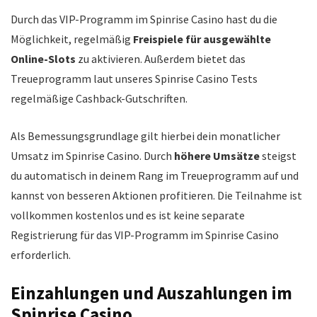
Durch das VIP-Programm im Spinrise Casino hast du die
Möglichkeit, regelmäßig
Freispiele für ausgewählte
Online-Slots
zu aktivieren. Außerdem bietet das
Treueprogramm laut unseres Spinrise Casino Tests
regelmäßige Cashback-Gutschriften.
Als Bemessungsgrundlage gilt hierbei dein monatlicher
Umsatz im Spinrise Casino. Durch
höhere Umsätze
steigst
du automatisch in deinem Rang im Treueprogramm auf und
kannst von besseren Aktionen profitieren. Die Teilnahme ist
vollkommen kostenlos und es ist keine separate
Registrierung für das VIP-Programm im Spinrise Casino
erforderlich.
Einzahlungen und Auszahlungen im
Spinrise Casino