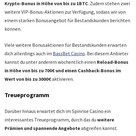
Krypto-Bonus in Höhe von bis zu 1BTC
. Zudem stehen zwei
weitere VIP-Bonus-Aktionen zur Verfügung, sodass wir von
einem starken Bonusangebot für Bestandskunden berichten
können.
Viele weitere Bonusaktionen für Bestandskunden erwarten
dich allerdings auch im
BassBet Casino
. Bei diesem Anbieter
kannst du unter anderem wöchentlich einen
Reload-Bonus
in Höhe von bis zu 700€ und einen Cashback-Bonus im
Wert von bis zu 3000€
aktivieren.
Treueprogramm
Darüber hinaus erwartet dich im Spinrise Casino ein
interessantes Treueprogramm, durch das du
weitere
Prämien und spannende Angebote
abgreifen kannst.