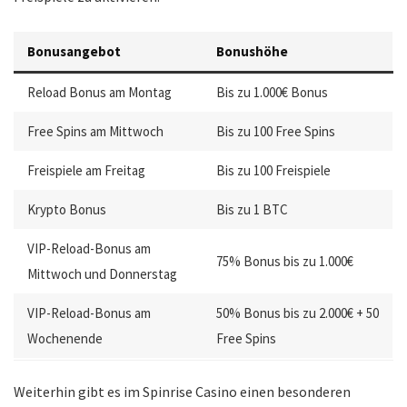
Bonusangebot
Bonushöhe
Reload Bonus am Montag
Bis zu 1.000€ Bonus
Free Spins am Mittwoch
Bis zu 100 Free Spins
Freispiele am Freitag
Bis zu 100 Freispiele
Krypto Bonus
Bis zu 1 BTC
VIP-Reload-Bonus am
75% Bonus bis zu 1.000€
Mittwoch und Donnerstag
VIP-Reload-Bonus am
50% Bonus bis zu 2.000€ + 50
Wochenende
Free Spins
Weiterhin gibt es im Spinrise Casino einen besonderen