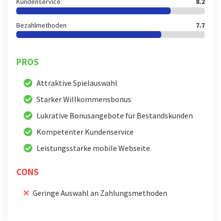
Kundenservice
8.2
Bezahlmethoden
7.7
PROS
Attraktive Spielauswahl
Starker Willkommensbonus
Lukrative Bonusangebote für Bestandskunden
Kompetenter Kundenservice
Leistungsstarke mobile Webseite
CONS
Geringe Auswahl an Zahlungsmethoden