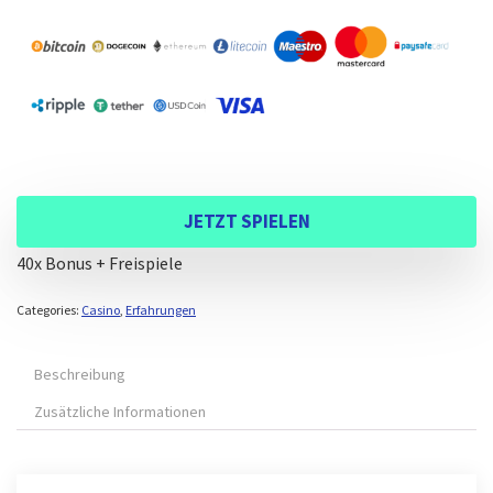
JETZT SPIELEN
40x Bonus + Freispiele
Categories:
Casino
,
Erfahrungen
Beschreibung
Zusätzliche Informationen