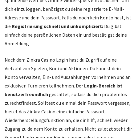
spannende Welt des Online-Glücksspiels einzutauchen. Um
dich einzuloggen, benötigst du deine registrierte E-Mail-
Adresse und dein Passwort. Falls du noch kein Konto hast, ist
die
Registrierung schnell und unkompliziert:
Du gibst
einfach deine persönlichen Daten ein und bestätigst deine
Anmeldung.
Nach dem Zinkra Casino Login hast du Zugriff auf eine
Vielzahl von Spielen, Boni und Aktionen. Du kannst dein
Konto verwalten, Ein- und Auszahlungen vornehmen und an
exklusiven Turnieren teilnehmen. Der
Login-Bereich ist
benutzerfreundlich
gestaltet, sodass du dich problemlos
zurechtfindest. Solltest du einmal dein Passwort vergessen,
bietet das Zinkra Casino eine einfache Passwort-
Wiederherstellungsfunktion an, die dir hilft, schnell wieder
Zugang zu deinem Konto zu erhalten. Nicht zuletzt steht dir
Support bei Fragen zur Registrierung oder Login zur