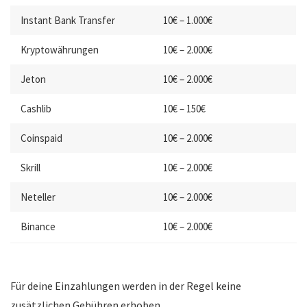
Instant Bank Transfer
10€ – 1.000€
Kryptowährungen
10€ – 2.000€
Jeton
10€ – 2.000€
Cashlib
10€ – 150€
Coinspaid
10€ – 2.000€
Skrill
10€ – 2.000€
Neteller
10€ – 2.000€
Binance
10€ – 2.000€
Für deine Einzahlungen werden in der Regel keine
zusätzlichen Gebühren erhoben.