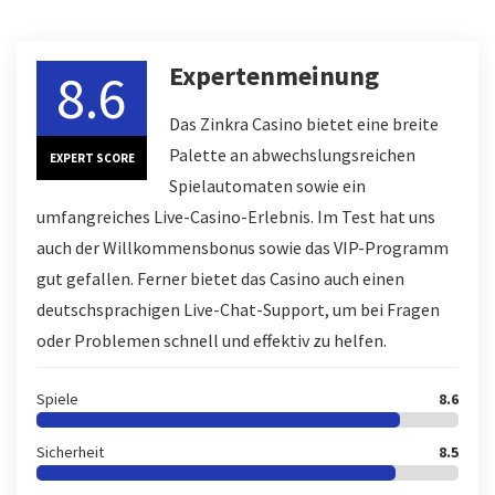
Expertenmeinung
8.6
Das Zinkra Casino bietet eine breite
Palette an abwechslungsreichen
EXPERT SCORE
Spielautomaten sowie ein
umfangreiches Live-Casino-Erlebnis. Im Test hat uns
auch der Willkommensbonus sowie das VIP-Programm
gut gefallen. Ferner bietet das Casino auch einen
deutschsprachigen Live-Chat-Support, um bei Fragen
oder Problemen schnell und effektiv zu helfen.
Spiele
8.6
Sicherheit
8.5