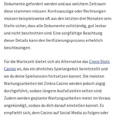
Dokumente gefordert werden und aus welchem Zeitraum
diese stammen müssen. Kontoauszüge oder Rechnungen
müssen beispielsweise oft aus den letzten drei Monaten sein.
Stelle sicher, dass alle Dokumente vollständig, gut lesbar
und nicht beschnitten sind. Eine sorgfältige Beachtung
dieser Details kann den Verifizierungsprozess erheblich
beschleunigen.
Für die Wartezeit bietet sich als Alternative das
Croco Slots
Casino
an, das ein ähnliches Spielangebot bereitstellt und
wo du deine Spielsession fortsetzen kannst. Die meisten
Wartungsarbeiten bei Zinkra Casino werden jedoch zügig
durchgeführt, sodass längere Ausfallzeiten selten sind.
Zudem werden geplante Wartungsarbeiten meist im Voraus
angekündigt, sodass du dich darauf einstellen kannst. Es
empfiehlt sich, dem Casino auf Social Media zu folgen oder