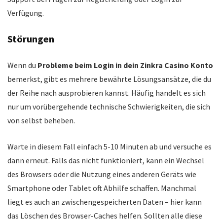
Verfügung.
Störungen
Wenn du
Probleme beim Login in dein Zinkra Casino Konto
bemerkst, gibt es mehrere bewährte Lösungsansätze, die du
der Reihe nach ausprobieren kannst. Häufig handelt es sich
nur um vorübergehende technische Schwierigkeiten, die sich
von selbst beheben.
Warte in diesem Fall einfach 5-10 Minuten ab und versuche es
dann erneut. Falls das nicht funktioniert, kann ein Wechsel
des Browsers oder die Nutzung eines anderen Geräts wie
Smartphone oder Tablet oft Abhilfe schaffen. Manchmal
liegt es auch an zwischengespeicherten Daten – hier kann
das Löschen des Browser-Caches helfen. Sollten alle diese