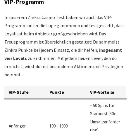
VIP-Programm
In unserem Zinkra Casino Test haben wir auch das VIP-
Programm unter die Lupe genommen und festgestellt, dass
Loyalität beim Anbieter großgeschrieben wird. Das
Treueprogramm ist übersichtlich gestaltet: Du sammelst
Zinkra Punkte bei jedem Einsatz, die dir helfen,
insgesamt
vier Levels
zu erklimmen. Mit jedem neuen Level, den du
erreichst, wirst du mit besonderen Aktionen und Privilegien
belohnt.
VIP-Stufe
Punkte
VIP-Vorteile
– 50 Spins für
Starburst (30x
Umsatzanforder
Anfänger
100 – 1000
ung)