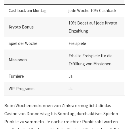
Cashback am Montag
jede Woche 10% Cashback
10% Boost auf jede Krypto
Krypto Bonus
Einzahlung
Spiel der Woche
Freispiele
Erhalte Freispiele für die
Missionen
Erfüllung von Missionen
Turniere
Ja
VIP-Programm
Ja
Beim Wochenendrennen von Zinkra ermöglicht dir das
Casino von Donnerstag bis Sonntag, durch aktives Spielen
Punkte zu sammeln. Je nach erreichter Punktzahl warten