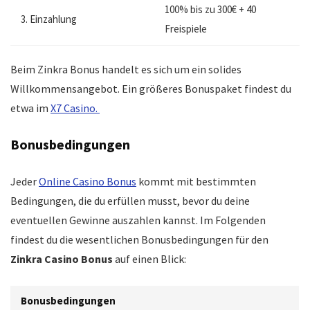
100% bis zu 300€ + 40
3. Einzahlung
Freispiele
Beim Zinkra Bonus handelt es sich um ein solides
Willkommensangebot. Ein größeres Bonuspaket findest du
etwa im
X7 Casino.
Bonusbedingungen
Jeder
Online Casino Bonus
kommt mit bestimmten
Bedingungen, die du erfüllen musst, bevor du deine
eventuellen Gewinne auszahlen kannst. Im Folgenden
findest du die wesentlichen Bonusbedingungen für den
Zinkra Casino Bonus
auf einen Blick:
Bonusbedingungen