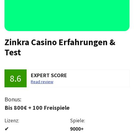
Zinkra Casino Erfahrungen &
Test
EXPERT SCORE
8.6
Read review
Bonus:
Bis 800€ + 100 Freispiele
Lizenz:
Spiele:
✔
9000+