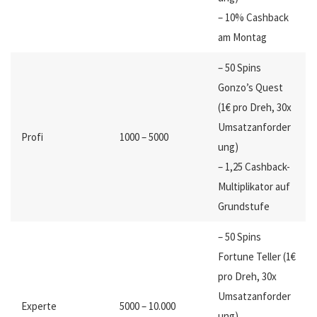
– 10% Cashback
am Montag
– 50 Spins
Gonzo’s Quest
(1€ pro Dreh, 30x
Umsatzanforder
Profi
1000 – 5000
ung)
– 1,25 Cashback-
Multiplikator auf
Grundstufe
– 50 Spins
Fortune Teller (1€
pro Dreh, 30x
Umsatzanforder
Experte
5000 – 10.000
ung)