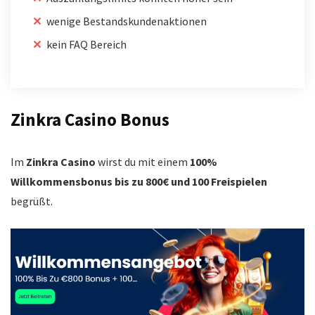
wenige Bestandskundenaktionen
kein FAQ Bereich
Zinkra Casino Bonus
Im
Zinkra Casino
wirst du mit einem
100%
Willkommensbonus bis zu 800€ und 100 Freispielen
begrüßt.