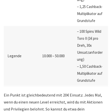
– 1,25 Cashback-
Multiplikator auf
Grundstufe
– 100 Spins Wild
Toro II (1€ pro
Dreh, 30x
Umsatzanforder
Legende
10.000 – 50.000
ung)
– 1,50 Cashback-
Multiplikator auf
Grundstufe
Ein Punkt ist gleichbedeutend mit 20€ Einsatz. Jedes Mal,
wenn du einen neuen Level erreichst, wird du mit Aktionen
und Privilegien belohnt. So kannst du etwa dein