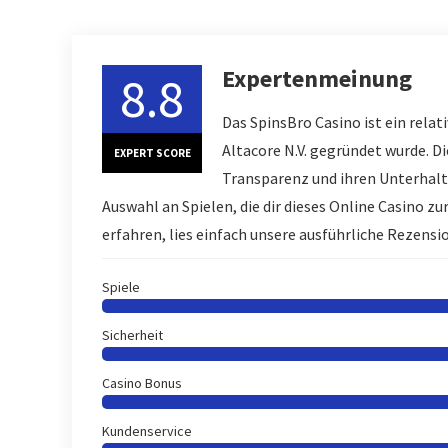
Expertenmeinung
8.8
Das SpinsBro Casino ist ein relat
Altacore N.V. gegründet wurde. Di
EXPERT SCORE
Transparenz und ihren Unterhalt
Auswahl an Spielen, die dir dieses Online Casino z
erfahren, lies einfach unsere ausführliche Rezensio
Spiele
Sicherheit
Casino Bonus
Kundenservice