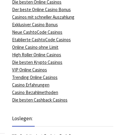
Die besten Online Casinos
Der beste Online Casino Bonus
Casinos mit schneller Auszahlung
Exklusiver Casino Bonus
Neue CashtoCode Casinos
Etablierte CashtoCode Casinos
Online Casino ohne Limit
High Roller Online Casinos
Die besten Krypto Casinos
VIP Online Casinos
Trending Online Casinos
Casino Erfahrungen
Casino Bezahlmethoden
Die besten Cashback Casinos
Loslegen: