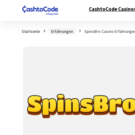
CashtoCode Casino
Startseite
Erfahrungen
SpinsBro Casino Erfahrunge