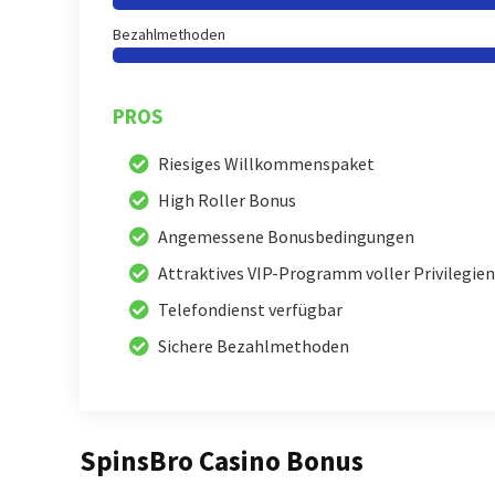
Bezahlmethoden
PROS
Riesiges Willkommenspaket
High Roller Bonus
Angemessene Bonusbedingungen
Attraktives VIP-Programm voller Privilegien
Telefondienst verfügbar
Sichere Bezahlmethoden
SpinsBro Casino Bonus